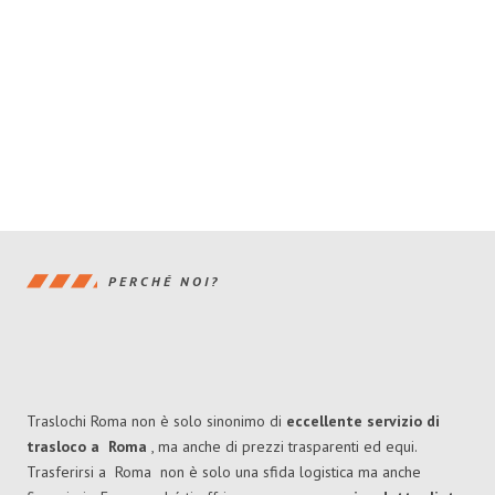
PERCHÉ NOI?
Traslochi Roma non è solo sinonimo di
eccellente
servizio di
trasloco
a
Roma
, ma anche di prezzi trasparenti ed equi.
Trasferirsi a
Roma
non è solo una sfida logistica ma anche