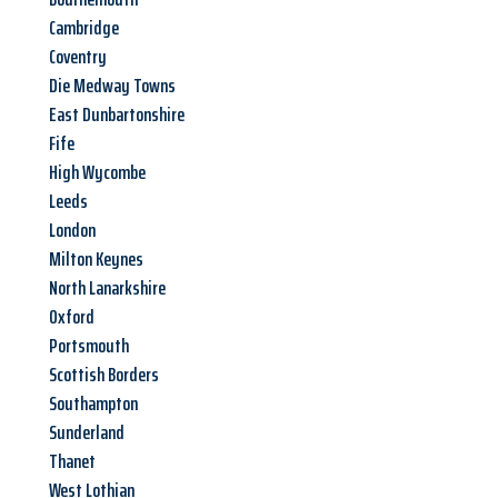
Cambridge
Coventry
Die Medway Towns
East Dunbartonshire
Fife
High Wycombe
Leeds
London
Milton Keynes
North Lanarkshire
Oxford
Portsmouth
Scottish Borders
Southampton
Sunderland
Thanet
West Lothian