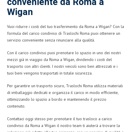
conveniente da Roma a
Wigan
Vuoi ridurre i costi del tuo trasferimento da Roma a Wigan? Con la
formula del carico condiviso di Traslochi Roma puoi ottenere un
servizio conveniente senza rinunciare alla qualità.
Con il carico condiviso puoi prenotare lo spazio in uno dei nostri
mezzi già in viaggio da Roma a Wigan, dividendo i costi del
trasporto con altri clienti. I nostri veicoli sono ben attrezzati e i
tuoi beni vengono trasportati in totale sicurezza.
Per garantire un trasporto sicuro, Traslochi Roma utilizza materiali
di imballaggio dedicati e organizza il carico in modo efficiente,
ottimizzando lo spazio a bordo e mantenendo il prezzo
contenuto.
Contattaci oggi stesso per prenotare il tuo trasloco a carico
condiviso da Roma a Wigan: il nostro team ti aiuterà a trovare la