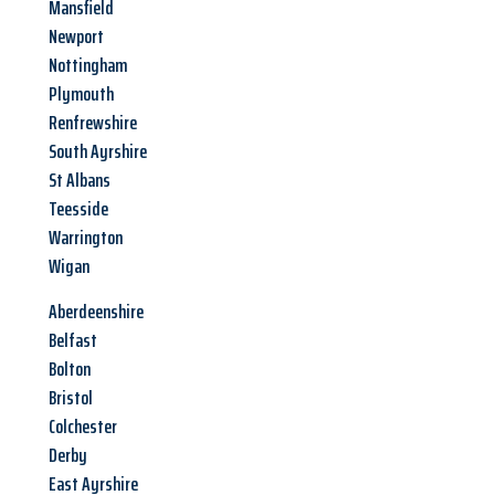
Mansfield
Newport
Nottingham
Plymouth
Renfrewshire
South Ayrshire
St Albans
Teesside
Warrington
Wigan
Aberdeenshire
Belfast
Bolton
Bristol
Colchester
Derby
East Ayrshire