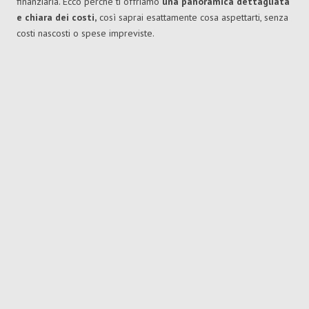
finanziaria. Ecco perché ti offriamo
una panoramica dettagliata
e chiara dei costi,
così saprai esattamente cosa aspettarti, senza
costi nascosti o spese impreviste.