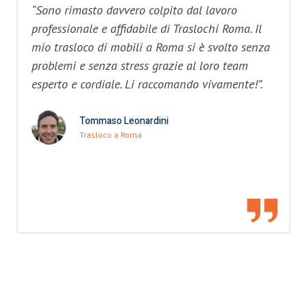
“Sono rimasto davvero colpito dal lavoro
professionale e affidabile di Traslochi Roma. Il
mio trasloco di mobili a Roma si è svolto senza
problemi e senza stress grazie al loro team
esperto e cordiale. Li raccomando vivamente!”.
Tommaso Leonardini
Trasloco a Roma