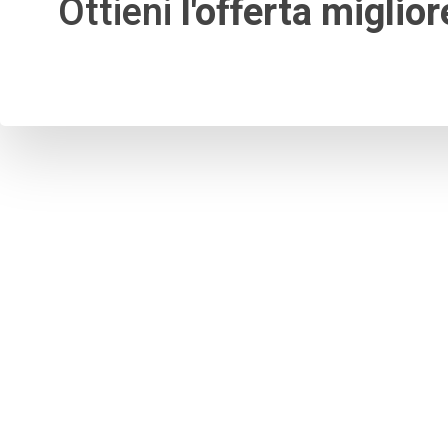
Ottieni
l'offerta miglior