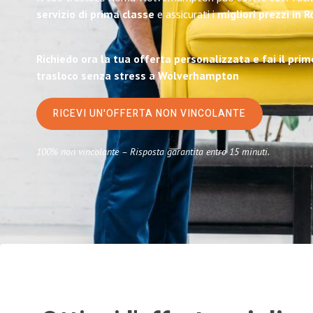
servizio di prima classe
e assicurati i
migliori prezzi in 
Richiedo ora la tua offerta personalizzata e fai il pri
trasloco senza stress a Wolverhampton
RICEVI UN'OFFERTA NON VINCOLANTE
100% non vincolante – Risposta garantita entro 15 minuti.