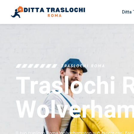
Ditta
TRASLOCHI ROMA
Traslochi
Wolverham
Il tuo trasloco Roma Wolverhampton può essere così facil