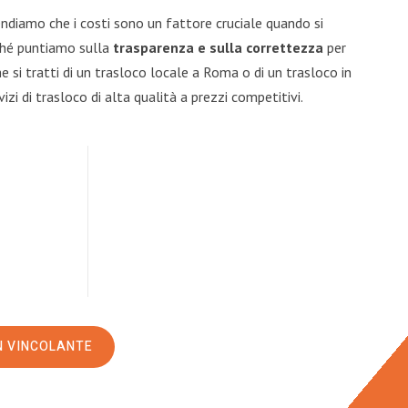
diamo che i costi sono un fattore cruciale quando si
rché puntiamo sulla
trasparenza e sulla correttezza
per
he si tratti di un trasloco locale a Roma o di un trasloco in
zi di trasloco di alta qualità a prezzi competitivi.
N VINCOLANTE