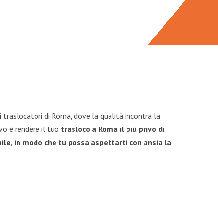
 traslocatori di Roma, dove la qualità incontra la
vo è rendere il tuo
trasloco a Roma il più privo di
ile, in modo che tu possa aspettarti con ansia la