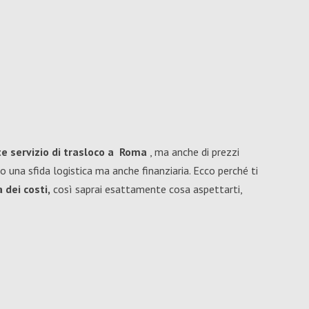
te
servizio di trasloco
a
Roma
, ma anche di prezzi
o una sfida logistica ma anche finanziaria. Ecco perché ti
 dei costi,
così saprai esattamente cosa aspettarti,