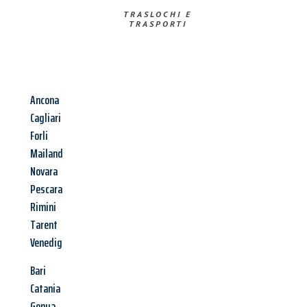
TRASLOCHI E
TRASPORTI​
Ancona
Cagliari
Forli
Mailand
Novara
Pescara
Rimini
Tarent
Venedig
Bari
Catania
Genua