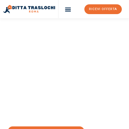
RICEVI OFFERTA
Ditta Traslochi Roma
Servizi Traslochi Roma
Costi e prezzi
TRASLOCHI ROMA
Traslochi Roma
Catania
Il tuo trasloco Roma Catania può essere così facile! Sperimenta il
nostro
servizio di prima classe
e assicurati i
migliori prezzi in
Roma
.
Richiedo ora la tua offerta personalizzata e fai il primo
passo verso un trasloco senza stress a Catania