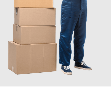
INFORMATI ORA