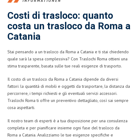
INFORMATIONEN
Costi di trasloco: quanto
costa un trasloco da Roma a
Catania
Stai pensando a un trasloco da Roma a Catania e ti stai chiedendo
quale sarà la spesa complessiva? Con Traslochi Roma ottieni una
stima trasparente, basata sulle tue reali esigenze di trasporto.
Il costo di un trasloco da Roma a Catania dipende da diversi
fattori: la quantità di mobili e oggetti da trasportare, la distanza da
percorrere, i tempi richiesti e gli eventuali servizi accessori.
Traslochi Roma ti offre un preventivo dettagliato, così sai sempre
cosa aspettarti.
Il nostro team di esperti è a tua disposizione per una consulenza
completa e per pianificare insieme ogni fase del trasloco da
Roma a Catania. Analizziamo le tue esigenze specifiche e