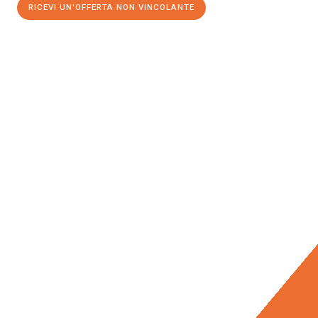
RICEVI UN'OFFERTA NON VINCOLANTE