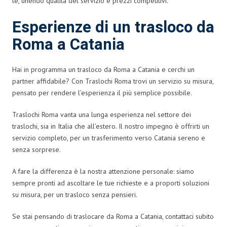
te, unendo qualità del servizio e prezzi competitivi.
Esperienze di un trasloco da
Roma a Catania
Hai in programma un trasloco da Roma a Catania e cerchi un
partner affidabile? Con Traslochi Roma trovi un servizio su misura,
pensato per rendere l’esperienza il più semplice possibile.
Traslochi Roma vanta una lunga esperienza nel settore dei
traslochi, sia in Italia che all’estero. Il nostro impegno è offrirti un
servizio completo, per un trasferimento verso Catania sereno e
senza sorprese.
A fare la differenza è la nostra attenzione personale: siamo
sempre pronti ad ascoltare le tue richieste e a proporti soluzioni
su misura, per un trasloco senza pensieri.
Se stai pensando di traslocare da Roma a Catania, contattaci subito