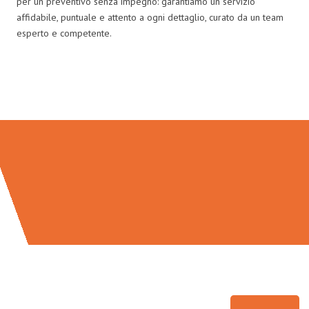
per un preventivo senza impegno: garantiamo un servizio
affidabile, puntuale e attento a ogni dettaglio, curato da un team
esperto e competente.
Traslochi Roma in numeri: