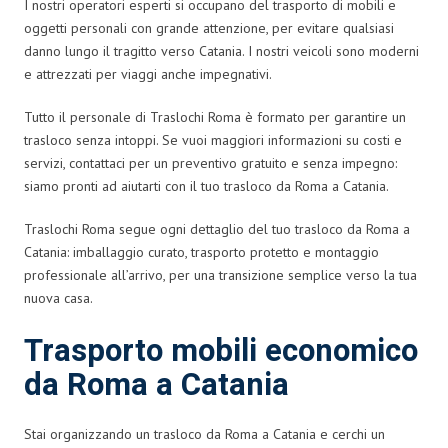
I nostri operatori esperti si occupano del trasporto di mobili e
oggetti personali con grande attenzione, per evitare qualsiasi
danno lungo il tragitto verso Catania. I nostri veicoli sono moderni
e attrezzati per viaggi anche impegnativi.
Tutto il personale di Traslochi Roma è formato per garantire un
trasloco senza intoppi. Se vuoi maggiori informazioni su costi e
servizi, contattaci per un preventivo gratuito e senza impegno:
siamo pronti ad aiutarti con il tuo trasloco da Roma a Catania.
Traslochi Roma segue ogni dettaglio del tuo trasloco da Roma a
Catania: imballaggio curato, trasporto protetto e montaggio
professionale all’arrivo, per una transizione semplice verso la tua
nuova casa.
Trasporto mobili economico
da Roma a Catania
Stai organizzando un trasloco da Roma a Catania e cerchi un