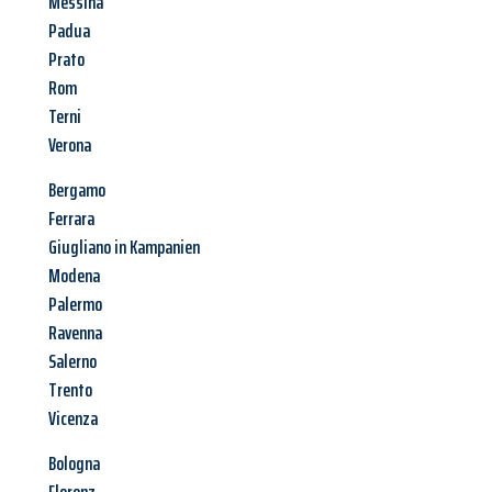
Messina
Padua
Prato
Rom
Terni
Verona
Bergamo
Ferrara
Giugliano in Kampanien
Modena
Palermo
Ravenna
Salerno
Trento
Vicenza
Bologna