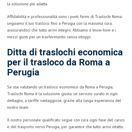
la soluzione più adatta.
Affidabilità e professionalità sono i punti fermi di Traslochi Roma:
seguiamo il tuo trasloco fino a Perugia con la massima cura,
assicurandoci che tutto arrivi integro. Abbiamo il know-how e i
mezzi giusti per un trasferimento senza intoppi.
Ditta di traslochi economica
per il trasloco da Roma a
Perugia
Se stai valutando un trasloco economico da Roma a Perugia,
Traslochi Roma è la soluzione giusta: un servizio curato in ogni
dettaglio, a tariffe vantaggiose, grazie alla lunga esperienza del
nostro team.
Il nostro personale qualificato segue con cura ogni fase del carico
e del trasporto verso Perugia, per garantire che tutto arrivi intatto.