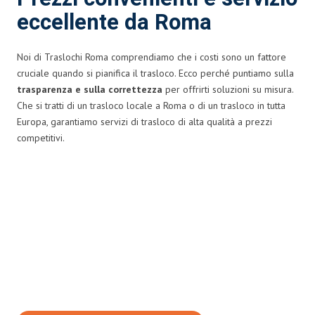
eccellente da Roma
Noi di Traslochi Roma comprendiamo che i costi sono un fattore
cruciale quando si pianifica il trasloco. Ecco perché puntiamo sulla
trasparenza e sulla correttezza
per offrirti soluzioni su misura.
Che si tratti di un trasloco locale a Roma o di un trasloco in tutta
Europa, garantiamo servizi di trasloco di alta qualità a prezzi
competitivi.