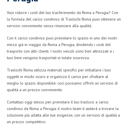
Vuoi ridurre i costi del tuo trasferimento da Roma a Perugia? Con
la formula del carico condiviso di Traslochi Roma puoi ottenere un
servizio conveniente senza rinunciare alla qualità.
Con il carico condiviso puoi prenotare lo spazio in uno dei nostri
mezzi già in viaggio da Roma a Perugia, dividendo i costi del
trasporto con altri clienti. I nostri veicoli sono ben attrezzati e i
tuoi beni vengono trasportati in totale sicurezza.
Traslochi Roma utilizza materiali specifici per imballare i tuoi
oggetti in modo sicuro e organizza il carico per sfruttare al
meglio lo spazio disponibile: così possiamo offrirti un servizio di
qualità a un prezzo conveniente.
Contattaci oggi stesso per prenotare il tuo trasloco a carico
condiviso da Roma a Perugia: il nostro team ti aiuterà a trovare la
soluzione più adatta alle tue esigenze, con un servizio di qualità a
un prezzo competitivo.