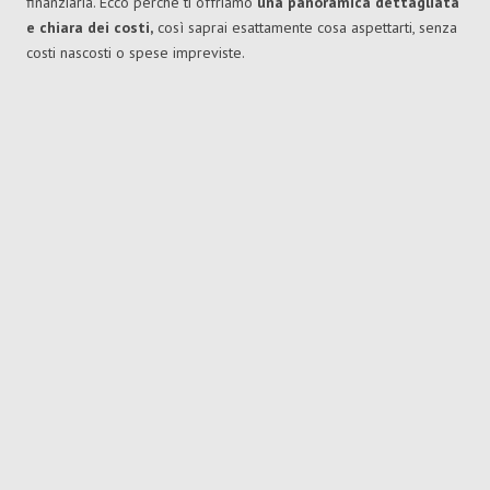
finanziaria. Ecco perché ti offriamo
una panoramica dettagliata
e chiara dei costi,
così saprai esattamente cosa aspettarti, senza
costi nascosti o spese impreviste.