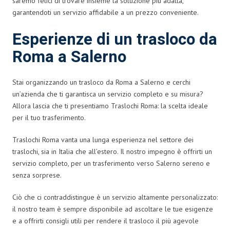
saremo felici di trovare insieme la soluzione più adatta,
garantendoti un servizio affidabile a un prezzo conveniente.
Esperienze di un trasloco da
Roma a Salerno
Stai organizzando un trasloco da Roma a Salerno e cerchi
un’azienda che ti garantisca un servizio completo e su misura?
Allora lascia che ti presentiamo Traslochi Roma: la scelta ideale
per il tuo trasferimento.
Traslochi Roma vanta una lunga esperienza nel settore dei
traslochi, sia in Italia che all’estero. Il nostro impegno è offrirti un
servizio completo, per un trasferimento verso Salerno sereno e
senza sorprese.
Ciò che ci contraddistingue è un servizio altamente personalizzato:
il nostro team è sempre disponibile ad ascoltare le tue esigenze
e a offrirti consigli utili per rendere il trasloco il più agevole