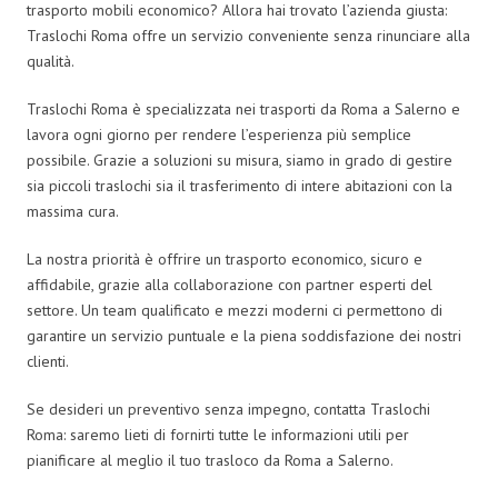
trasporto mobili economico? Allora hai trovato l’azienda giusta:
Traslochi Roma offre un servizio conveniente senza rinunciare alla
qualità.
Traslochi Roma è specializzata nei trasporti da Roma a Salerno e
lavora ogni giorno per rendere l’esperienza più semplice
possibile. Grazie a soluzioni su misura, siamo in grado di gestire
sia piccoli traslochi sia il trasferimento di intere abitazioni con la
massima cura.
La nostra priorità è offrire un trasporto economico, sicuro e
affidabile, grazie alla collaborazione con partner esperti del
settore. Un team qualificato e mezzi moderni ci permettono di
garantire un servizio puntuale e la piena soddisfazione dei nostri
clienti.
Se desideri un preventivo senza impegno, contatta Traslochi
Roma: saremo lieti di fornirti tutte le informazioni utili per
pianificare al meglio il tuo trasloco da Roma a Salerno.