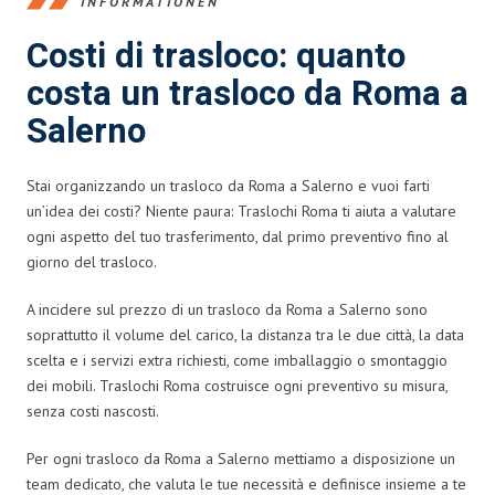
INFORMATIONEN
Costi di trasloco: quanto
costa un trasloco da Roma a
Salerno
Stai organizzando un trasloco da Roma a Salerno e vuoi farti
un’idea dei costi? Niente paura: Traslochi Roma ti aiuta a valutare
ogni aspetto del tuo trasferimento, dal primo preventivo fino al
giorno del trasloco.
A incidere sul prezzo di un trasloco da Roma a Salerno sono
soprattutto il volume del carico, la distanza tra le due città, la data
scelta e i servizi extra richiesti, come imballaggio o smontaggio
dei mobili. Traslochi Roma costruisce ogni preventivo su misura,
senza costi nascosti.
Per ogni trasloco da Roma a Salerno mettiamo a disposizione un
team dedicato, che valuta le tue necessità e definisce insieme a te