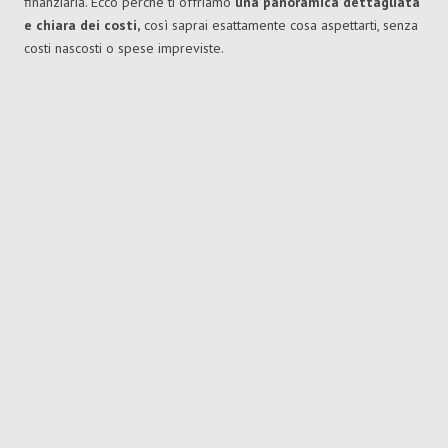
finanziaria. Ecco perché ti offriamo
una panoramica dettagliata
e chiara dei costi,
così saprai esattamente cosa aspettarti, senza
costi nascosti o spese impreviste.