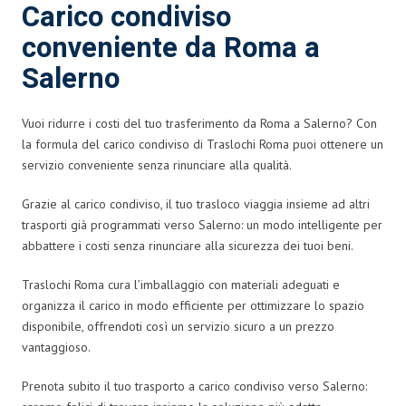
Carico condiviso
conveniente da Roma a
Salerno
Vuoi ridurre i costi del tuo trasferimento da Roma a Salerno? Con
la formula del carico condiviso di Traslochi Roma puoi ottenere un
servizio conveniente senza rinunciare alla qualità.
Grazie al carico condiviso, il tuo trasloco viaggia insieme ad altri
trasporti già programmati verso Salerno: un modo intelligente per
abbattere i costi senza rinunciare alla sicurezza dei tuoi beni.
Traslochi Roma cura l’imballaggio con materiali adeguati e
organizza il carico in modo efficiente per ottimizzare lo spazio
disponibile, offrendoti così un servizio sicuro a un prezzo
vantaggioso.
Prenota subito il tuo trasporto a carico condiviso verso Salerno: