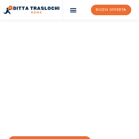
RICEVI OFFERTA
Ditta Traslochi Roma
Servizi Traslochi Roma
Costi e prezzi
TRASLOCHI ROMA
Traslochi Roma
Salerno
Il tuo trasloco Roma Salerno può essere così facile! Sperimenta
il nostro
servizio di prima classe
e assicurati i
migliori prezzi in
Roma
.
Richiedo ora la tua offerta personalizzata e fai il primo
passo verso un trasloco senza stress a Salerno