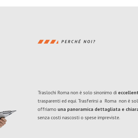
PERCHÉ NOI?
Traslochi Roma non è solo sinonimo di
eccellen
trasparenti ed equi. Trasferirsi a
Roma
non è sol
offriamo
una panoramica dettagliata e chiara
senza costi nascosti o spese impreviste.