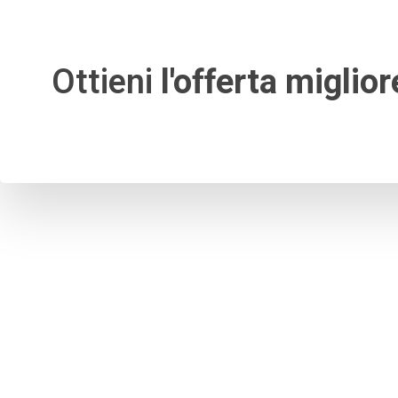
Ottieni
l'offerta miglior