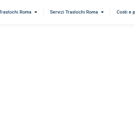
 Traslochi Roma
Servizi Traslochi Roma
Costi e 