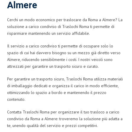
Almere
Cerchi un modo economico per traslocare da Roma a Almere? La
soluzione a carico condiviso di Traslochi Roma ti permette di
risparmiare mantenendo un servizio affidabile.
Il servizio a carico condiviso ti permette di occupare solo lo
spazio di cui hai davvero bisogno su un mezzo già diretto verso
Almere, riducendo sensibilmente i costi. I nostri veicoli sono
attrezzati per garantire un trasporto sicuro e curato.
Per garantire un trasporto sicuro, Traslochi Roma utilizza materiali
di imballaggio dedicati e organizza il carico in modo efficiente,
ottimizzando lo spazio a bordo e mantenendo il prezzo
contenuto.
Contatta Traslochi Roma per organizzare il tuo trasloco a carico
condiviso da Roma a Almere: troveremo la soluzione più adatta a
te, unendo qualità del servizio e prezzi competitivi.