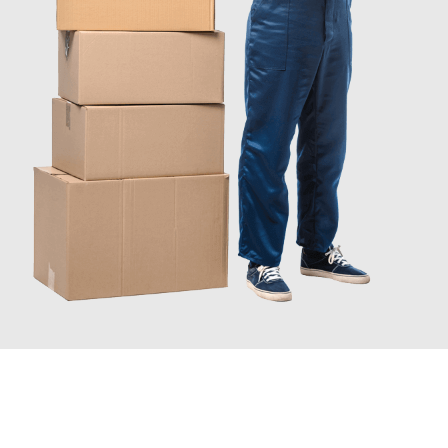
INFORMATI ORA