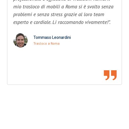
mio trasloco di mobili a Roma si è svolto senza
problemi e senza stress grazie al loro team
esperto e cordiale. Li raccomando vivamente!”.
Tommaso Leonardini
Trasloco a Roma