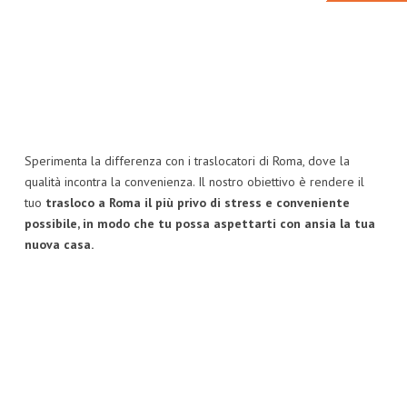
Sperimenta la differenza con i traslocatori di Roma, dove la
qualità incontra la convenienza. Il nostro obiettivo è rendere il
tuo
trasloco a Roma il più privo di stress e conveniente
possibile, in modo che tu possa aspettarti con ansia la tua
nuova casa.