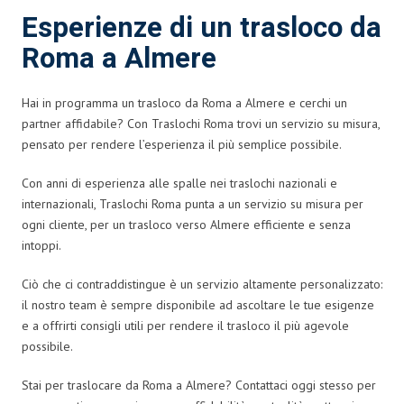
Esperienze di un trasloco da
Roma a Almere
Hai in programma un trasloco da Roma a Almere e cerchi un
partner affidabile? Con Traslochi Roma trovi un servizio su misura,
pensato per rendere l’esperienza il più semplice possibile.
Con anni di esperienza alle spalle nei traslochi nazionali e
internazionali, Traslochi Roma punta a un servizio su misura per
ogni cliente, per un trasloco verso Almere efficiente e senza
intoppi.
Ciò che ci contraddistingue è un servizio altamente personalizzato:
il nostro team è sempre disponibile ad ascoltare le tue esigenze
e a offrirti consigli utili per rendere il trasloco il più agevole
possibile.
Stai per traslocare da Roma a Almere? Contattaci oggi stesso per