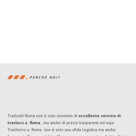
PERCHÉ NOI?
Traslochi Roma non è solo sinonimo di
eccellente
servizio di
trasloco
a
Roma
, ma anche di prezzi trasparenti ed equi.
Trasferirsi a
Roma
non è solo una sfida logistica ma anche