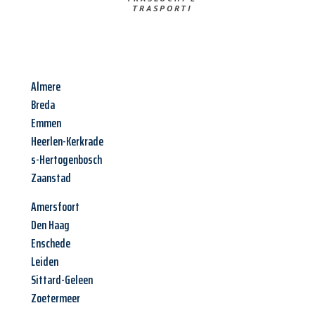
TRASPORTI​
Almere
Breda
Emmen
Heerlen-Kerkrade
s-Hertogenbosch
Zaanstad
Amersfoort
Den Haag
Enschede
Leiden
Sittard-Geleen
Zoetermeer