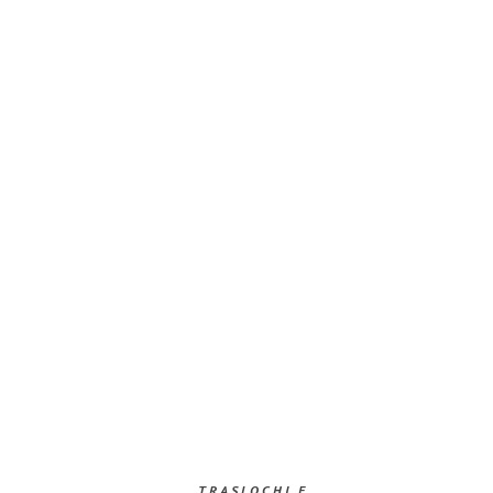
TRASLOCHI E