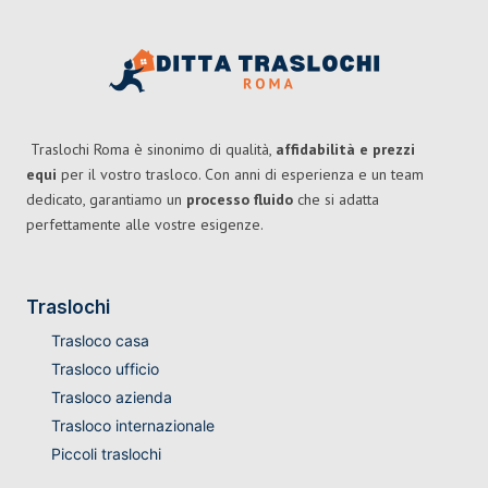
Traslochi Roma è sinonimo di qualità,
affidabilità e prezzi
equi
per il vostro trasloco. Con anni di esperienza e un team
dedicato, garantiamo un
processo fluido
che si adatta
perfettamente alle vostre esigenze.
Traslochi
Trasloco casa
Trasloco ufficio
Trasloco azienda
Trasloco internazionale
Piccoli traslochi