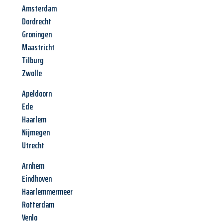
Amsterdam
Dordrecht
Groningen
Maastricht
Tilburg
Zwolle
Apeldoorn
Ede
Haarlem
Nijmegen
Utrecht
Arnhem
Eindhoven
Haarlemmermeer
Rotterdam
Venlo