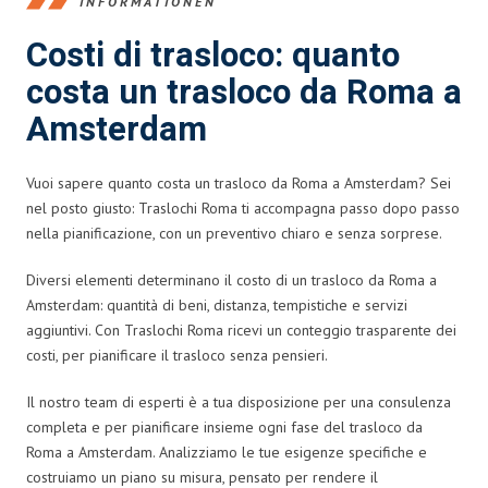
INFORMATIONEN
Costi di trasloco: quanto
costa un trasloco da Roma a
Amsterdam
Vuoi sapere quanto costa un trasloco da Roma a Amsterdam? Sei
nel posto giusto: Traslochi Roma ti accompagna passo dopo passo
nella pianificazione, con un preventivo chiaro e senza sorprese.
Diversi elementi determinano il costo di un trasloco da Roma a
Amsterdam: quantità di beni, distanza, tempistiche e servizi
aggiuntivi. Con Traslochi Roma ricevi un conteggio trasparente dei
costi, per pianificare il trasloco senza pensieri.
Il nostro team di esperti è a tua disposizione per una consulenza
completa e per pianificare insieme ogni fase del trasloco da
Roma a Amsterdam. Analizziamo le tue esigenze specifiche e
costruiamo un piano su misura, pensato per rendere il