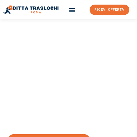
RICEVI OFFERTA
Ditta Traslochi Roma
Servizi Traslochi Roma
Costi e prezzi
TRASLOCHI ROMA
Traslochi Roma
Amsterdam
Il tuo trasloco Roma Amsterdam può essere così facile!
Sperimenta il nostro
servizio di prima classe
e assicurati i
migliori prezzi in Roma
.
Richiedo ora la tua offerta personalizzata e fai il primo
passo verso un trasloco senza stress a Amsterdam