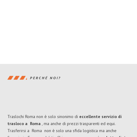
PERCHÉ NOI?
Traslochi Roma non è solo sinonimo di
eccellente
servizio di
trasloco
a
Roma
, ma anche di prezzi trasparenti ed equi.
Trasferirsi a
Roma
non è solo una sfida logistica ma anche