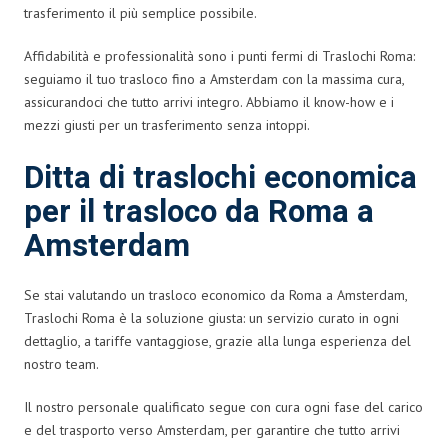
trasferimento il più semplice possibile.
Affidabilità e professionalità sono i punti fermi di Traslochi Roma:
seguiamo il tuo trasloco fino a Amsterdam con la massima cura,
assicurandoci che tutto arrivi integro. Abbiamo il know-how e i
mezzi giusti per un trasferimento senza intoppi.
Ditta di traslochi economica
per il trasloco da Roma a
Amsterdam
Se stai valutando un trasloco economico da Roma a Amsterdam,
Traslochi Roma è la soluzione giusta: un servizio curato in ogni
dettaglio, a tariffe vantaggiose, grazie alla lunga esperienza del
nostro team.
Il nostro personale qualificato segue con cura ogni fase del carico
e del trasporto verso Amsterdam, per garantire che tutto arrivi