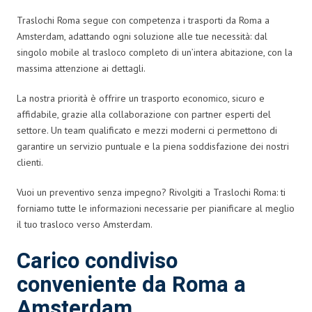
Traslochi Roma segue con competenza i trasporti da Roma a
Amsterdam, adattando ogni soluzione alle tue necessità: dal
singolo mobile al trasloco completo di un’intera abitazione, con la
massima attenzione ai dettagli.
La nostra priorità è offrire un trasporto economico, sicuro e
affidabile, grazie alla collaborazione con partner esperti del
settore. Un team qualificato e mezzi moderni ci permettono di
garantire un servizio puntuale e la piena soddisfazione dei nostri
clienti.
Vuoi un preventivo senza impegno? Rivolgiti a Traslochi Roma: ti
forniamo tutte le informazioni necessarie per pianificare al meglio
il tuo trasloco verso Amsterdam.
Carico condiviso
conveniente da Roma a
Amsterdam