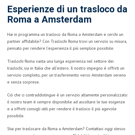
Esperienze di un trasloco da
Roma a Amsterdam
Hai in programma un trasloco da Roma a Amsterdam e cerchi un
partner affidabile? Con Traslochi Roma trovi un servizio su misura,
pensato per rendere l’esperienza il più semplice possibile.
Traslochi Roma vanta una lunga esperienza nel settore dei
traslochi, sia in Italia che all’estero. Il nostro impegno è offrirti un
servizio completo, per un trasferimento verso Amsterdam sereno
e senza sorprese.
Ciò che ci contraddistingue è un servizio altamente personalizzato:
il nostro team è sempre disponibile ad ascoltare le tue esigenze
e a offrirti consigli utili per rendere il trasloco il più agevole
possibile.
Stai per traslocare da Roma a Amsterdam? Contattaci oggi stesso