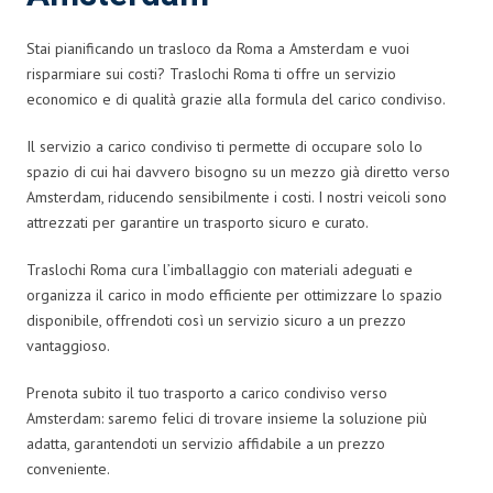
Stai pianificando un trasloco da Roma a Amsterdam e vuoi
risparmiare sui costi? Traslochi Roma ti offre un servizio
economico e di qualità grazie alla formula del carico condiviso.
Il servizio a carico condiviso ti permette di occupare solo lo
spazio di cui hai davvero bisogno su un mezzo già diretto verso
Amsterdam, riducendo sensibilmente i costi. I nostri veicoli sono
attrezzati per garantire un trasporto sicuro e curato.
Traslochi Roma cura l’imballaggio con materiali adeguati e
organizza il carico in modo efficiente per ottimizzare lo spazio
disponibile, offrendoti così un servizio sicuro a un prezzo
vantaggioso.
Prenota subito il tuo trasporto a carico condiviso verso
Amsterdam: saremo felici di trovare insieme la soluzione più
adatta, garantendoti un servizio affidabile a un prezzo
conveniente.