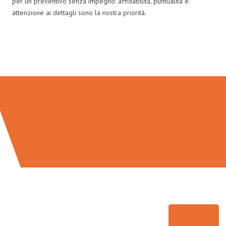
per un preventivo senza impegno: affidabilità, puntualità e
attenzione ai dettagli sono la nostra priorità.
Traslochi Roma in numeri: