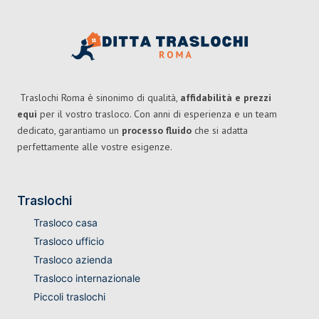
Traslochi Roma è sinonimo di qualità,
affidabilità e prezzi
equi
per il vostro trasloco. Con anni di esperienza e un team
dedicato, garantiamo un
processo fluido
che si adatta
perfettamente alle vostre esigenze.
Traslochi
Trasloco casa
Trasloco ufficio
Trasloco azienda
Trasloco internazionale
Piccoli traslochi