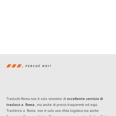
PERCHÉ NOI?
Traslochi Roma non è solo sinonimo di
eccellente
servizio di
trasloco
a
Roma
, ma anche di prezzi trasparenti ed equi.
Trasferirsi a
Roma
non è solo una sfida logistica ma anche