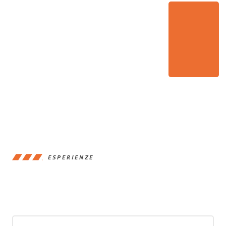
ESPERIENZE