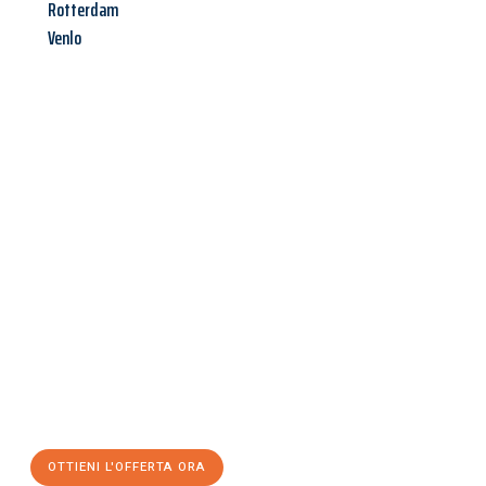
Rotterdam
Venlo
Richiedi ora e ricevi
un'
offerta
con il
miglior prezzo !
Inviateci adesso la vostra richiesta non vincolante e assicuratevi
la vostra
offerta di trasloco per le vostre esigenze a
Roma
al miglior prezzo! Approfitta dell’occasione per
un
trasloco senza stress
e con il massimo comfort:
OTTIENI L'OFFERTA ORA