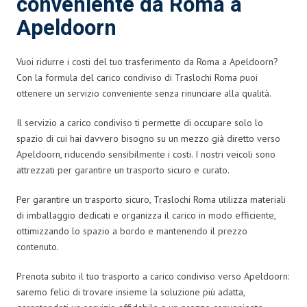
conveniente da Roma a
Apeldoorn
Vuoi ridurre i costi del tuo trasferimento da Roma a Apeldoorn?
Con la formula del carico condiviso di Traslochi Roma puoi
ottenere un servizio conveniente senza rinunciare alla qualità.
Il servizio a carico condiviso ti permette di occupare solo lo
spazio di cui hai davvero bisogno su un mezzo già diretto verso
Apeldoorn, riducendo sensibilmente i costi. I nostri veicoli sono
attrezzati per garantire un trasporto sicuro e curato.
Per garantire un trasporto sicuro, Traslochi Roma utilizza materiali
di imballaggio dedicati e organizza il carico in modo efficiente,
ottimizzando lo spazio a bordo e mantenendo il prezzo
contenuto.
Prenota subito il tuo trasporto a carico condiviso verso Apeldoorn:
saremo felici di trovare insieme la soluzione più adatta,