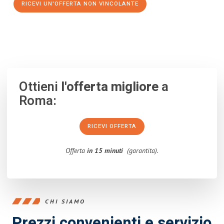
RICEVI UN'OFFERTA NON VINCOLANTE
100% non vincolante – Risposta garantita entro 15 minuti.
Ottieni
l'offerta migliore
a
Roma:
RICEVI OFFERTA
Offerta
in 15 minuti
(garantita).
CHI SIAMO
Prezzi convenienti e servizio