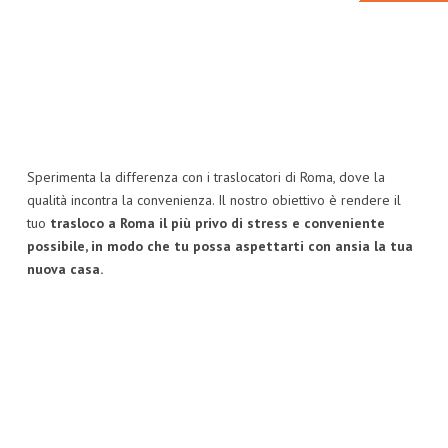
Sperimenta la differenza con i traslocatori di Roma, dove la
qualità incontra la convenienza. Il nostro obiettivo è rendere il
tuo
trasloco a Roma il più privo di stress e conveniente
possibile, in modo che tu possa aspettarti con ansia la tua
nuova casa.