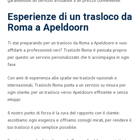
garantendoti un servizio affidabile a un prezzo conveniente.
Esperienze di un trasloco da
Roma a Apeldoorn
Ti stai preparando per un trasloco da Roma a Apeldoorn e vuoi
affidarti a professionisti seri? Traslochi Roma è pensata proprio
per questo: un servizio personalizzato che ti accompagna in ogni
fase.
Con anni di esperienza alle spalle nei traslochi nazionali e
internazionali, Traslochi Roma punta a un servizio su misura per
ogni cliente, per un trasloco verso Apeldoorn efficiente e senza
intoppi.
Il nostro punto di forza è la cura del rapporto con il cliente:
ascoltiamo ogni esigenza e offriamo consigli mirati, per rendere il
tuo trasloco il più semplice possibile.