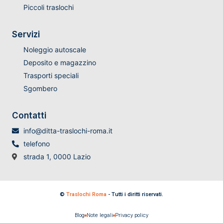
Piccoli traslochi
Servizi
Noleggio autoscale
Deposito e magazzino
Trasporti speciali
Sgombero
Contatti
info@ditta-traslochi-roma.it
telefono
strada 1, 0000 Lazio
©
Traslochi Roma
- Tutti i diritti riservati.
Blog
Note legali
Privacy policy