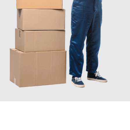
INFORMATI ORA