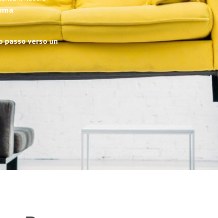
Roma
.
mo passo verso un