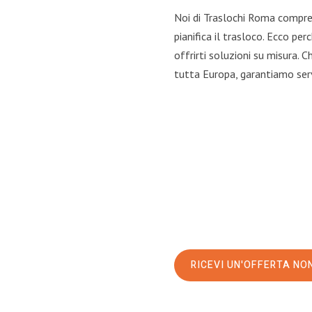
Noi di Traslochi Roma compren
pianifica il trasloco. Ecco pe
offrirti soluzioni su misura. C
tutta Europa, garantiamo servi
RICEVI UN'OFFERTA NO