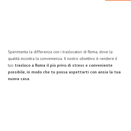
Sperimenta la differenza con i traslocatori di Roma, dove la
qualità incontra la convenienza. Il nostro obiettivo è rendere il
tuo
trasloco a Roma il più privo di stress e conveniente
possibile, in modo che tu possa aspettarti con ansia la tua
nuova casa.