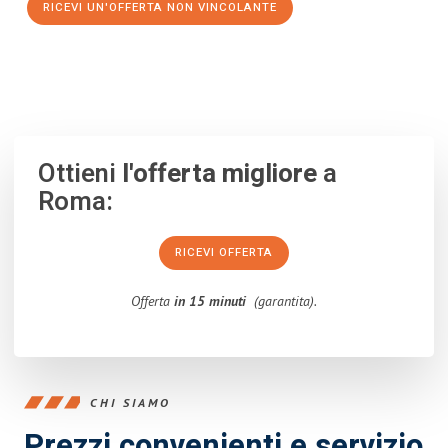
RICEVI UN'OFFERTA NON VINCOLANTE
100% non vincolante – Risposta garantita entro 15 minuti.
Ottieni
l'offerta migliore
a
Roma:
RICEVI OFFERTA
Offerta
in 15 minuti
(garantita).
CHI SIAMO
Prezzi convenienti e servizio