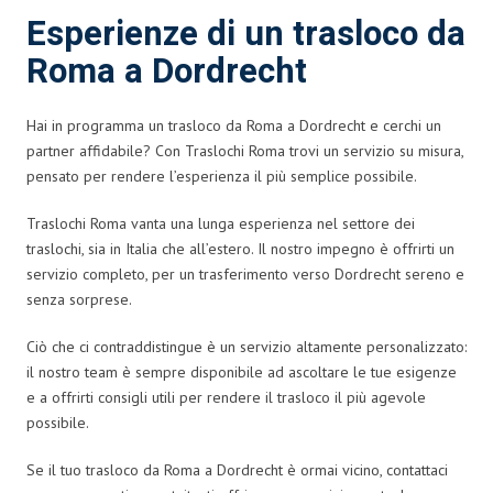
Esperienze di un trasloco da
Roma a Dordrecht
Hai in programma un trasloco da Roma a Dordrecht e cerchi un
partner affidabile? Con Traslochi Roma trovi un servizio su misura,
pensato per rendere l’esperienza il più semplice possibile.
Traslochi Roma vanta una lunga esperienza nel settore dei
traslochi, sia in Italia che all’estero. Il nostro impegno è offrirti un
servizio completo, per un trasferimento verso Dordrecht sereno e
senza sorprese.
Ciò che ci contraddistingue è un servizio altamente personalizzato:
il nostro team è sempre disponibile ad ascoltare le tue esigenze
e a offrirti consigli utili per rendere il trasloco il più agevole
possibile.
Se il tuo trasloco da Roma a Dordrecht è ormai vicino, contattaci