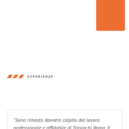
ESPERIENZE
“Sono rimasto davvero colpito dal lavoro
professionale e affidabile di Traslochi Roma. Il