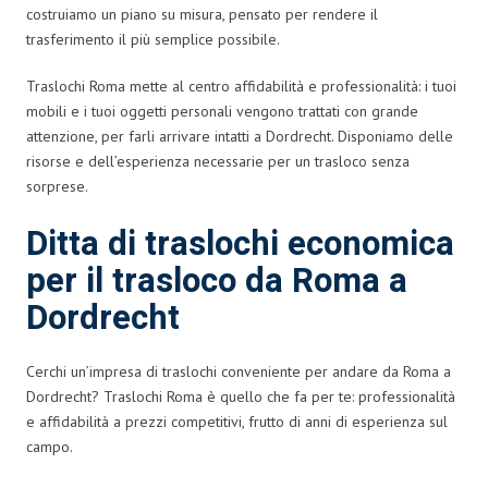
costruiamo un piano su misura, pensato per rendere il
trasferimento il più semplice possibile.
Traslochi Roma mette al centro affidabilità e professionalità: i tuoi
mobili e i tuoi oggetti personali vengono trattati con grande
attenzione, per farli arrivare intatti a Dordrecht. Disponiamo delle
risorse e dell’esperienza necessarie per un trasloco senza
sorprese.
Ditta di traslochi economica
per il trasloco da Roma a
Dordrecht
Cerchi un’impresa di traslochi conveniente per andare da Roma a
Dordrecht? Traslochi Roma è quello che fa per te: professionalità
e affidabilità a prezzi competitivi, frutto di anni di esperienza sul
campo.