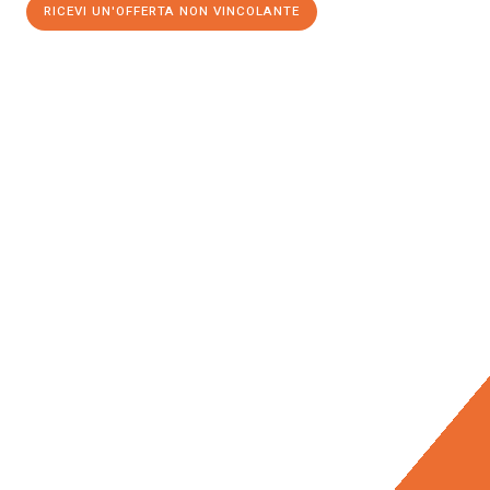
RICEVI UN'OFFERTA NON VINCOLANTE