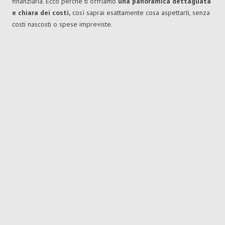
finanziaria. Ecco perché ti offriamo
una panoramica dettagliata
e chiara dei costi,
così saprai esattamente cosa aspettarti, senza
costi nascosti o spese impreviste.