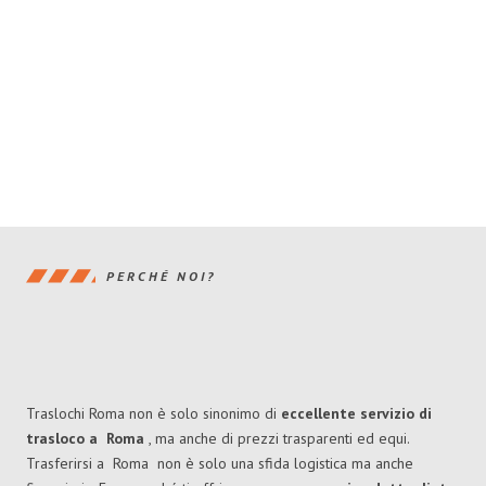
PERCHÉ NOI?
Traslochi Roma non è solo sinonimo di
eccellente
servizio di
trasloco
a
Roma
, ma anche di prezzi trasparenti ed equi.
Trasferirsi a
Roma
non è solo una sfida logistica ma anche