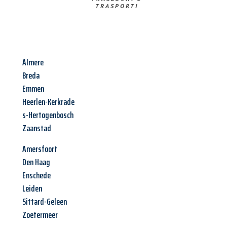
TRASPORTI​
Almere
Breda
Emmen
Heerlen-Kerkrade
s-Hertogenbosch
Zaanstad
Amersfoort
Den Haag
Enschede
Leiden
Sittard-Geleen
Zoetermeer