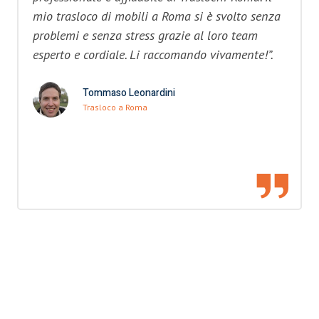
mio trasloco di mobili a Roma si è svolto senza
problemi e senza stress grazie al loro team
esperto e cordiale. Li raccomando vivamente!”.
Tommaso Leonardini
Trasloco a Roma