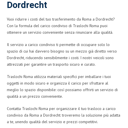
Dordrecht
Vuoi ridurre i costi del tuo trasferimento da Roma a Dordrecht?
Con la formula del carico condiviso di Traslochi Roma puoi
ottenere un servizio conveniente senza rinunciare alla qualità.
Il servizio a carico condiviso ti permette di occupare solo lo
spazio di cui hai davvero bisogno su un mezzo già diretto verso
Dordrecht, riducendo sensibilmente i costi. I nostri veicoli sono
attrezzati per garantire un trasporto sicuro e curato.
Traslochi Roma utilizza materiali specifici per imballare i tuoi
oggetti in modo sicuro e organizza il carico per sfruttare al
meglio lo spazio disponibile: così possiamo offrirti un servizio di
qualità a un prezzo conveniente.
Contatta Traslochi Roma per organizzare il tuo trasloco a carico
condiviso da Roma a Dordrecht: troveremo la soluzione più adatta
a te, unendo qualità del servizio e prezzi competitivi.