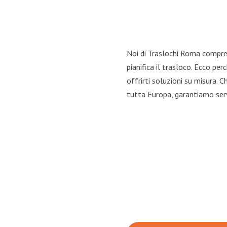
Noi di Traslochi Roma compren
pianifica il trasloco. Ecco pe
offrirti soluzioni su misura. C
tutta Europa, garantiamo servi