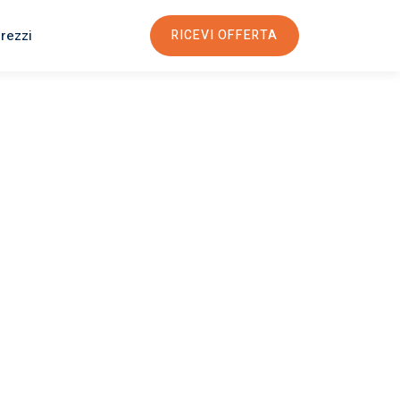
prezzi
RICEVI OFFERTA