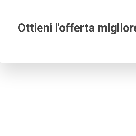
Ottieni
l'offerta miglior