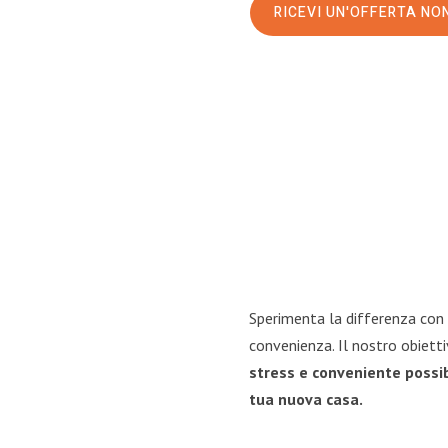
RICEVI UN'OFFERTA NO
Sperimenta la differenza con i
convenienza. Il nostro obietti
stress e conveniente possib
tua nuova casa.