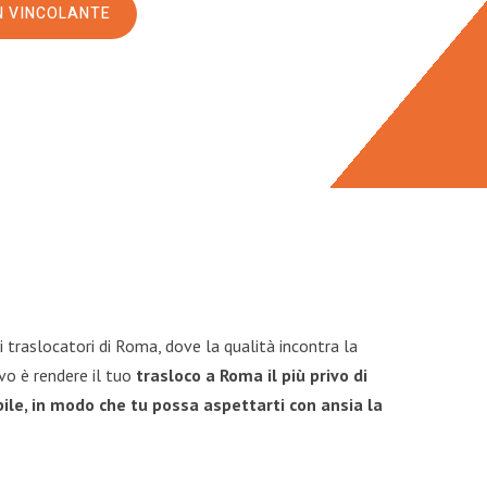
N VINCOLANTE
 traslocatori di Roma, dove la qualità incontra la
vo è rendere il tuo
trasloco a Roma il più privo di
ile, in modo che tu possa aspettarti con ansia la