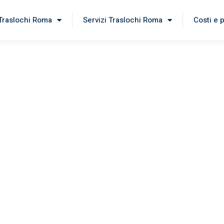
 Traslochi Roma
Servizi Traslochi Roma
Costi e 