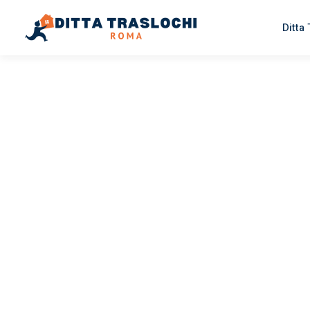
Ditta
TRASLOCHI ROMA
Traslochi
Roma