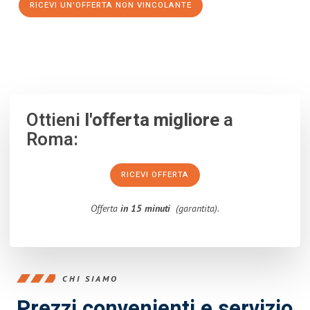
RICEVI UN'OFFERTA NON VINCOLANTE
100% non vincolante – Risposta garantita entro 15 minuti.
Ottieni
l'offerta migliore
a
Roma:
RICEVI OFFERTA
Offerta
in 15 minuti
(garantita).
CHI SIAMO
Prezzi convenienti e servizio