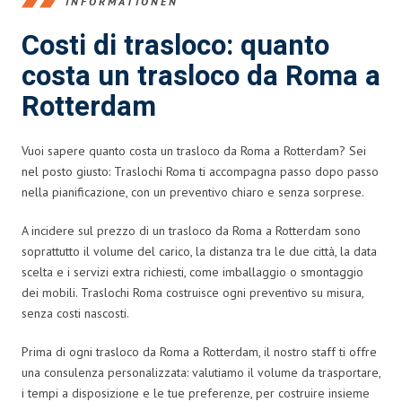
INFORMATIONEN
Costi di trasloco: quanto
costa un trasloco da Roma a
Rotterdam
Vuoi sapere quanto costa un trasloco da Roma a Rotterdam? Sei
nel posto giusto: Traslochi Roma ti accompagna passo dopo passo
nella pianificazione, con un preventivo chiaro e senza sorprese.
A incidere sul prezzo di un trasloco da Roma a Rotterdam sono
soprattutto il volume del carico, la distanza tra le due città, la data
scelta e i servizi extra richiesti, come imballaggio o smontaggio
dei mobili. Traslochi Roma costruisce ogni preventivo su misura,
senza costi nascosti.
Prima di ogni trasloco da Roma a Rotterdam, il nostro staff ti offre
una consulenza personalizzata: valutiamo il volume da trasportare,
i tempi a disposizione e le tue preferenze, per costruire insieme