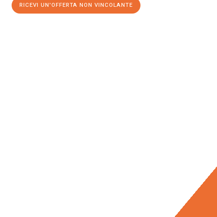
RICEVI UN'OFFERTA NON VINCOLANTE