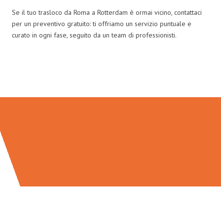
Se il tuo trasloco da Roma a Rotterdam è ormai vicino, contattaci
per un preventivo gratuito: ti offriamo un servizio puntuale e
curato in ogni fase, seguito da un team di professionisti.
Traslochi Roma in numeri: