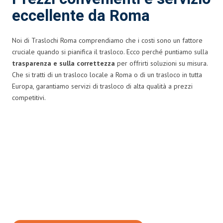
eccellente da Roma
Noi di Traslochi Roma comprendiamo che i costi sono un fattore
cruciale quando si pianifica il trasloco. Ecco perché puntiamo sulla
trasparenza e sulla correttezza
per offrirti soluzioni su misura.
Che si tratti di un trasloco locale a Roma o di un trasloco in tutta
Europa, garantiamo servizi di trasloco di alta qualità a prezzi
competitivi.