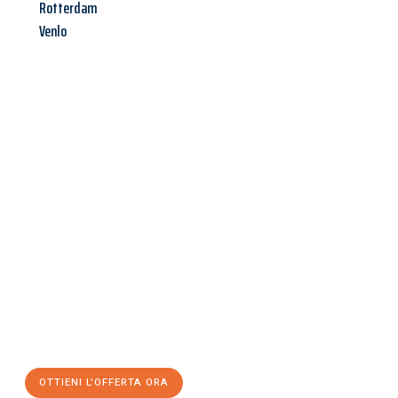
Rotterdam
Venlo
Richiedi ora e ricevi
un'
offerta
con il
miglior prezzo !
Inviateci adesso la vostra richiesta non vincolante e assicuratevi
la vostra
offerta di trasloco per le vostre esigenze a
Roma
al miglior prezzo! Approfitta dell’occasione per
un
trasloco senza stress
e con il massimo comfort:
OTTIENI L'OFFERTA ORA