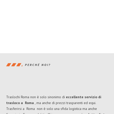
PERCHÉ NOI?
Traslochi Roma non è solo sinonimo di
eccellente
servizio di
trasloco
a
Roma
, ma anche di prezzi trasparenti ed equi.
Trasferirsi a
Roma
non è solo una sfida logistica ma anche