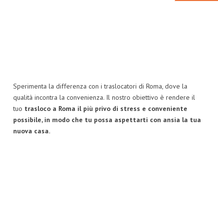
Sperimenta la differenza con i traslocatori di Roma, dove la
qualità incontra la convenienza. Il nostro obiettivo è rendere il
tuo
trasloco a Roma il più privo di stress e conveniente
possibile, in modo che tu possa aspettarti con ansia la tua
nuova casa.