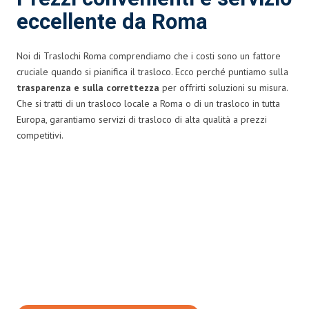
eccellente da Roma
Noi di Traslochi Roma comprendiamo che i costi sono un fattore
cruciale quando si pianifica il trasloco. Ecco perché puntiamo sulla
trasparenza e sulla correttezza
per offrirti soluzioni su misura.
Che si tratti di un trasloco locale a Roma o di un trasloco in tutta
Europa, garantiamo servizi di trasloco di alta qualità a prezzi
competitivi.