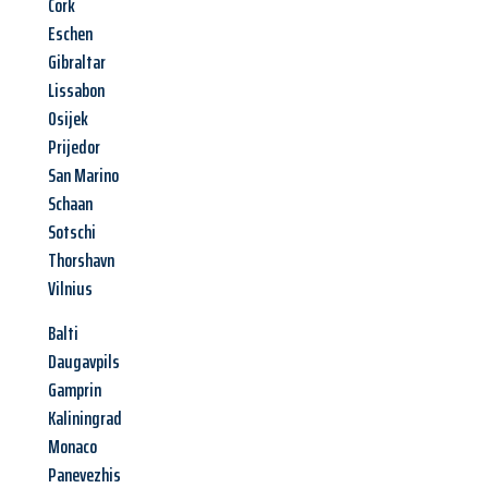
Cork
Eschen
Gibraltar
Lissabon
Osijek
Prijedor
San Marino
Schaan
Sotschi
Thorshavn
Vilnius
Balti
Daugavpils
Gamprin
Kaliningrad
Monaco
Panevezhis