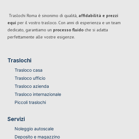
Traslochi Roma è sinonimo di qualità,
affidabilità e prezzi
equi
per il vostro trasloco. Con anni di esperienza e un team
dedicato, garantiamo un
processo fluido
che si adatta
perfettamente alle vostre esigenze.
Traslochi
Trasloco casa
Trasloco ufficio
Trasloco azienda
Trasloco internazionale
Piccoli traslochi
Servizi
Noleggio autoscale
Deposito e magazzino