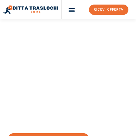
RICEVI OFFERTA
Ditta Traslochi Roma
Servizi Traslochi Roma
Costi e prezzi
TRASLOCHI ROMA
Traslochi Roma
Chișinău
Il tuo trasloco Roma Chișinău può essere così facile! Sperimenta
il nostro
servizio di prima classe
e assicurati i
migliori prezzi in
Roma
.
Richiedo ora la tua offerta personalizzata e fai il primo
passo verso un trasloco senza stress a Chișinău