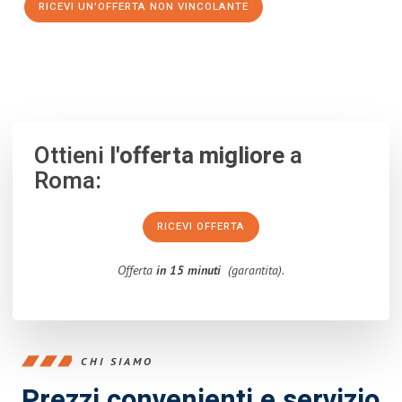
RICEVI UN'OFFERTA NON VINCOLANTE
100% non vincolante – Risposta garantita entro 15 minuti.
Ottieni
l'offerta migliore
a
Roma:
RICEVI OFFERTA
Offerta
in 15 minuti
(garantita).
CHI SIAMO
Prezzi convenienti e servizio