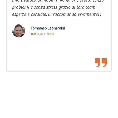
problemi e senza stress grazie al loro team
esperto e cordiale. Li raccomando vivamente!”.
Tommaso Leonardini
Trasloco a Roma