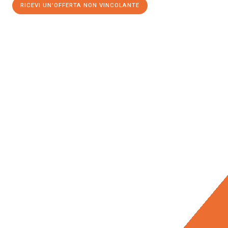
RICEVI UN'OFFERTA NON VINCOLANTE