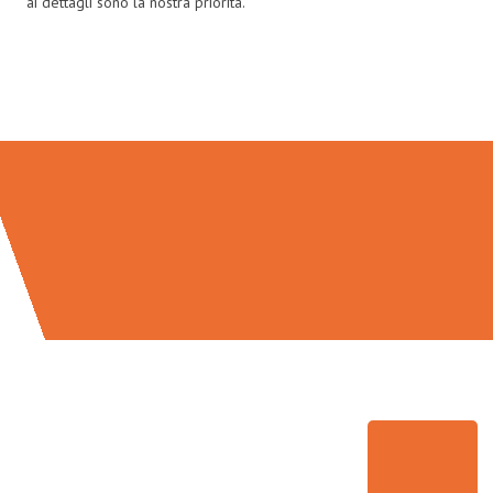
ai dettagli sono la nostra priorità.
Traslochi Roma in numeri: