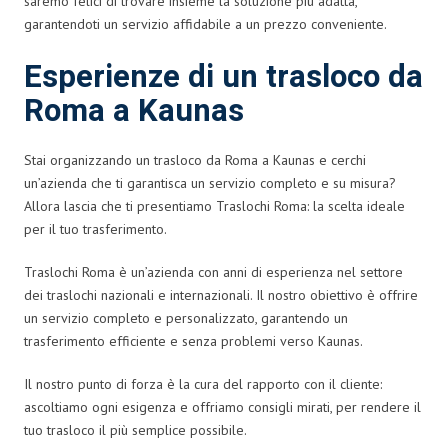
saremo felici di trovare insieme la soluzione più adatta,
garantendoti un servizio affidabile a un prezzo conveniente.
Esperienze di un trasloco da
Roma a Kaunas
Stai organizzando un trasloco da Roma a Kaunas e cerchi
un’azienda che ti garantisca un servizio completo e su misura?
Allora lascia che ti presentiamo Traslochi Roma: la scelta ideale
per il tuo trasferimento.
Traslochi Roma è un’azienda con anni di esperienza nel settore
dei traslochi nazionali e internazionali. Il nostro obiettivo è offrire
un servizio completo e personalizzato, garantendo un
trasferimento efficiente e senza problemi verso Kaunas.
Il nostro punto di forza è la cura del rapporto con il cliente:
ascoltiamo ogni esigenza e offriamo consigli mirati, per rendere il
tuo trasloco il più semplice possibile.