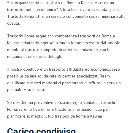
Stai organizzando un trasloco da Roma a Kaunas e cerchi un
trasporto mobili economico? Allora hai trovato l’azienda giusta:
Traslochi Roma offre un servizio conveniente senza rinunciare alla
qualità.
Traslochi Roma segue con competenza i trasporti da Roma a
Kaunas, adattando ogni soluzione alle tue necessità: dal singolo
mobile al trasloco completo di un’intera abitazione, con la
massima attenzione ai dettagli.
Il nostro obiettivo è un trasporto affidabile ed economico, reso
possibile da una solida rete di partner specializzati. Team
qualificato e mezzi moderni ci permettono di offrire un servizio
puntuale e su misura.
Se desideri un preventivo senza impegno, contatta Traslochi
Roma: saremo lieti di fornirti tutte le informazioni utili per
pianificare al meglio il tuo trasloco da Roma a Kaunas.
Carico condiviso