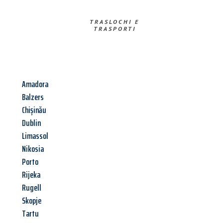
TRASLOCHI E
TRASPORTI​
Amadora
Balzers
Chișinău
Dublin
Limassol
Nikosia
Porto
Rijeka
Rugell
Skopje
Tartu