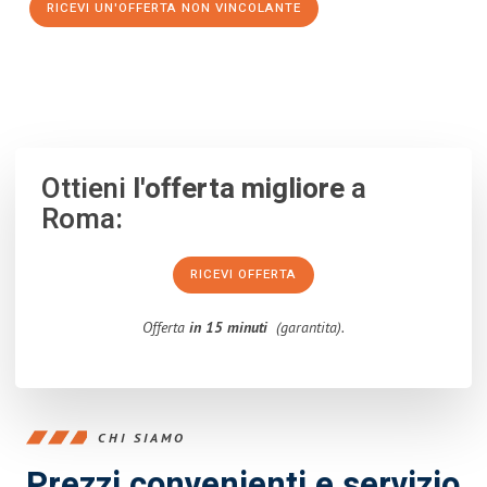
RICEVI UN'OFFERTA NON VINCOLANTE
100% non vincolante – Risposta garantita entro 15 minuti.
Ottieni
l'offerta migliore
a
Roma:
RICEVI OFFERTA
Offerta
in 15 minuti
(garantita).
CHI SIAMO
Prezzi convenienti e servizio