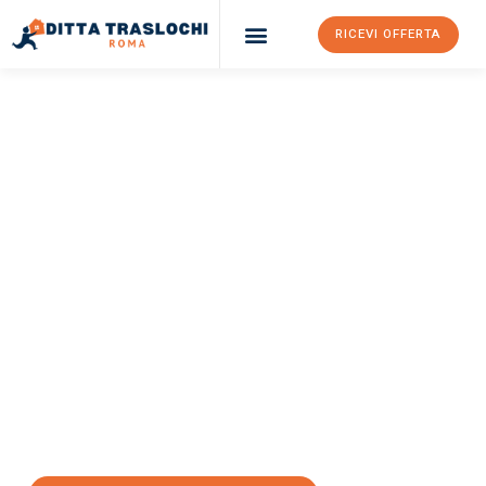
RICEVI OFFERTA
Ditta Traslochi Roma
Servizi Traslochi Roma
Costi e prezzi
TRASLOCHI ROMA
Traslochi Roma
Kaunas
Il tuo trasloco Roma Kaunas può essere così facile! Sperimenta il
nostro
servizio di prima classe
e assicurati i
migliori prezzi in
Roma
.
Richiedo ora la tua offerta personalizzata e fai il primo
passo verso un trasloco senza stress a Kaunas