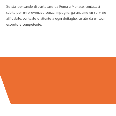
Se stai pensando di traslocare da Roma a Monaco, contattaci
subito per un preventivo senza impegno: garantiamo un servizio
affidabile, puntuale e attento a ogni dettaglio, curato da un team
esperto e competente.
Traslochi Roma in numeri: