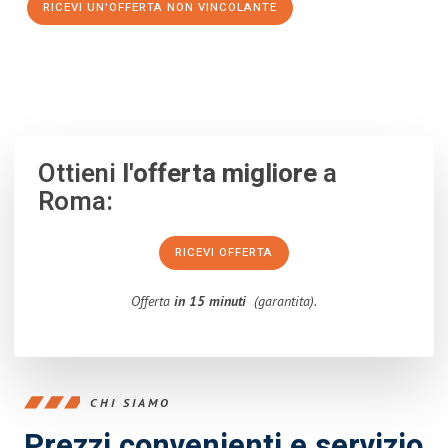
RICEVI UN'OFFERTA NON VINCOLANTE
100% non vincolante – Risposta garantita entro 15 minuti.
Ottieni
l'offerta migliore
a
Roma:
RICEVI OFFERTA
Offerta
in 15 minuti
(garantita).
CHI SIAMO
Prezzi convenienti e servizio