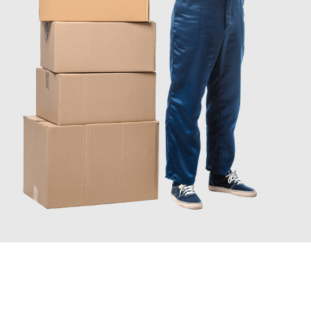
INFORMATI ORA