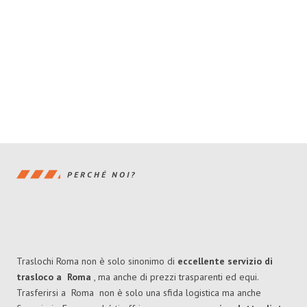
PERCHÉ NOI?
Traslochi Roma non è solo sinonimo di
eccellente
servizio di
trasloco
a
Roma
, ma anche di prezzi trasparenti ed equi.
Trasferirsi a
Roma
non è solo una sfida logistica ma anche