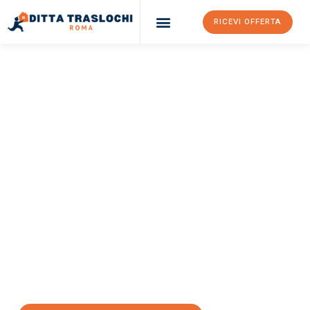
RICEVI OFFERTA
Ditta Traslochi Roma
Servizi Traslochi Roma
Costi e prezzi
TRASLOCHI ROMA
Traslochi Roma
Monaco
Il tuo trasloco Roma Monaco può essere così facile! Sperimenta
il nostro
servizio di prima classe
e assicurati i
migliori prezzi in
Roma
.
Richiedo ora la tua offerta personalizzata e fai il primo
passo verso un trasloco senza stress a Monaco