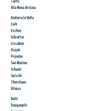
Tartu
Vila Nova de Gaia
Andorra la Vella
Cork
Eschen
Gibraltar
Lissabon
Osijek
Prijedor
San Marino
Schaan
Sotschi
Thorshavn
Vilnius
Balti
Daugavpils