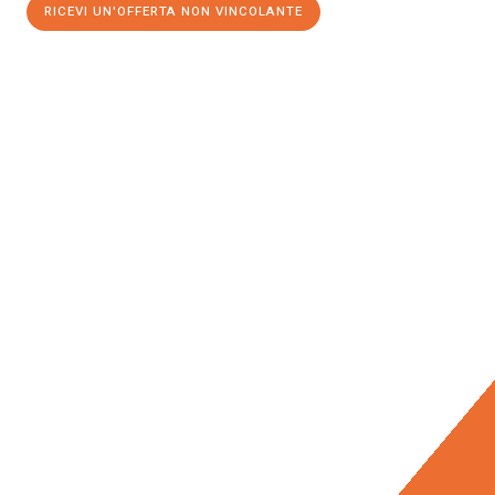
RICEVI UN'OFFERTA NON VINCOLANTE