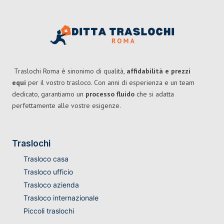
Traslochi Roma è sinonimo di qualità,
affidabilità e prezzi
equi
per il vostro trasloco. Con anni di esperienza e un team
dedicato, garantiamo un
processo fluido
che si adatta
perfettamente alle vostre esigenze.
Traslochi
Trasloco casa
Trasloco ufficio
Trasloco azienda
Trasloco internazionale
Piccoli traslochi