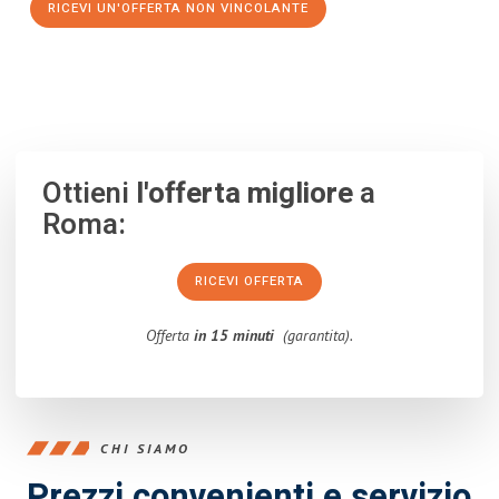
RICEVI UN'OFFERTA NON VINCOLANTE
100% non vincolante – Risposta garantita entro 15 minuti.
Ottieni
l'offerta migliore
a
Roma:
RICEVI OFFERTA
Offerta
in 15 minuti
(garantita).
CHI SIAMO
Prezzi convenienti e servizio