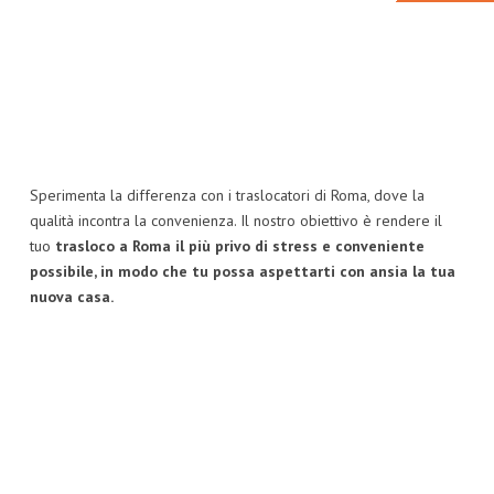
Sperimenta la differenza con i traslocatori di Roma, dove la
qualità incontra la convenienza. Il nostro obiettivo è rendere il
tuo
trasloco a Roma il più privo di stress e conveniente
possibile, in modo che tu possa aspettarti con ansia la tua
nuova casa.