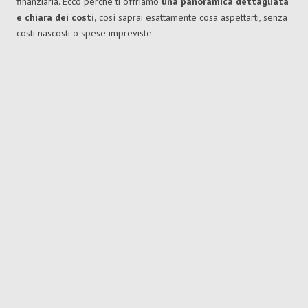
finanziaria. Ecco perché ti offriamo
una panoramica dettagliata
e chiara dei costi,
così saprai esattamente cosa aspettarti, senza
costi nascosti o spese impreviste.