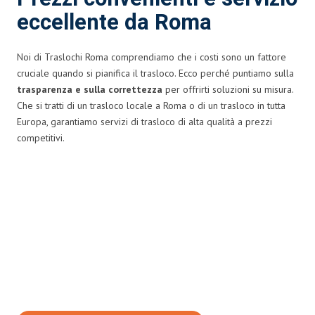
eccellente da Roma
Noi di Traslochi Roma comprendiamo che i costi sono un fattore
cruciale quando si pianifica il trasloco. Ecco perché puntiamo sulla
trasparenza e sulla correttezza
per offrirti soluzioni su misura.
Che si tratti di un trasloco locale a Roma o di un trasloco in tutta
Europa, garantiamo servizi di trasloco di alta qualità a prezzi
competitivi.