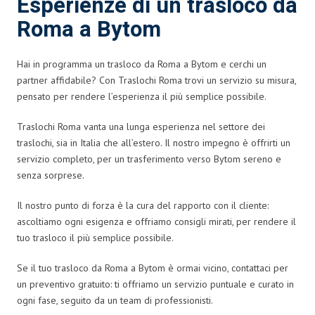
Esperienze di un trasloco da
Roma a Bytom
Hai in programma un trasloco da Roma a Bytom e cerchi un
partner affidabile? Con Traslochi Roma trovi un servizio su misura,
pensato per rendere l’esperienza il più semplice possibile.
Traslochi Roma vanta una lunga esperienza nel settore dei
traslochi, sia in Italia che all’estero. Il nostro impegno è offrirti un
servizio completo, per un trasferimento verso Bytom sereno e
senza sorprese.
Il nostro punto di forza è la cura del rapporto con il cliente:
ascoltiamo ogni esigenza e offriamo consigli mirati, per rendere il
tuo trasloco il più semplice possibile.
Se il tuo trasloco da Roma a Bytom è ormai vicino, contattaci per
un preventivo gratuito: ti offriamo un servizio puntuale e curato in
ogni fase, seguito da un team di professionisti.