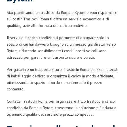
Stai pianificando un trasloco da Roma a Bytom e vuoi risparmiare
sui costi? Traslochi Roma ti offre un servizio economico e di
qualità grazie alla formula del carico condiviso.
Il servizio a carico condiviso ti permette di occupare solo lo
spazio di cui hai davvero bisogno su un mezzo già diretto verso
Bytom, riducendo sensibilmente i costi. I nostri veicoli sono
attrezzati per garantire un trasporto sicuro e curato.
Per garantire un trasporto sicuro, Traslochi Roma utilizza materiali
di imballaggio dedicati e organizza il carico in modo efficiente,
ottimizzando lo spazio a bordo e mantenendo il prezzo
contenuto.
Contatta Traslochi Roma per organizzare il tuo trasloco a carico
condiviso da Roma a Bytom: troveremo la soluzione più adatta a
te, unendo qualità del servizio e prezzi competitivi.