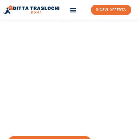
RICEVI OFFERTA
Ditta Traslochi Roma
Servizi Traslochi Roma
Costi e prezzi
TRASLOCHI ROMA
Traslochi Roma
Bytom
Il tuo trasloco Roma Bytom può essere così facile! Sperimenta il
nostro
servizio di prima classe
e assicurati i
migliori prezzi in
Roma
.
Richiedo ora la tua offerta personalizzata e fai il primo
passo verso un trasloco senza stress a Bytom