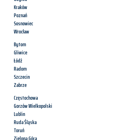
Kraków
Poznań
Sosnowiec
Wrocław
Bytom
Gliwice
Łódź
Radom
Szczecin
Zabrze
Częstochowa
Gorzów Wielkopolski
Lublin
Ruda Śląska
Toruń
Zielona Góra