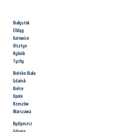
Białystok
Elbląg
Katowice
Olsztyn
Rybnik
Tychy
Bielsko-Biała
Gdańsk
Kielce
Opole
Rzeszów
Warszawa
Bydgoszcz
Gdynia