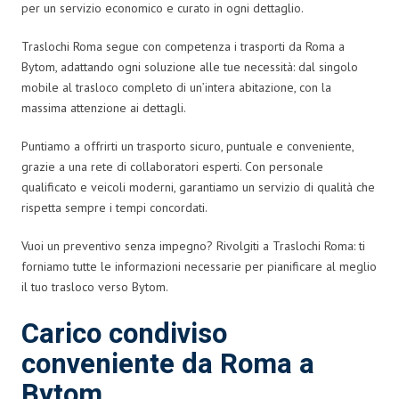
per un servizio economico e curato in ogni dettaglio.
Traslochi Roma segue con competenza i trasporti da Roma a
Bytom, adattando ogni soluzione alle tue necessità: dal singolo
mobile al trasloco completo di un’intera abitazione, con la
massima attenzione ai dettagli.
Puntiamo a offrirti un trasporto sicuro, puntuale e conveniente,
grazie a una rete di collaboratori esperti. Con personale
qualificato e veicoli moderni, garantiamo un servizio di qualità che
rispetta sempre i tempi concordati.
Vuoi un preventivo senza impegno? Rivolgiti a Traslochi Roma: ti
forniamo tutte le informazioni necessarie per pianificare al meglio
il tuo trasloco verso Bytom.
Carico condiviso
conveniente da Roma a
Bytom