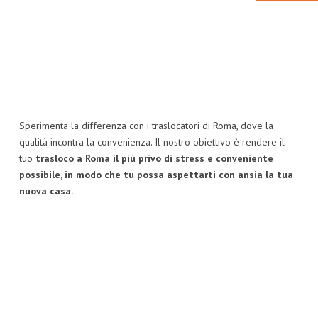
Sperimenta la differenza con i traslocatori di Roma, dove la
qualità incontra la convenienza. Il nostro obiettivo è rendere il
tuo
trasloco a Roma il più privo di stress e conveniente
possibile, in modo che tu possa aspettarti con ansia la tua
nuova casa.