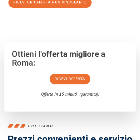
RICEVI UN'OFFERTA NON VINCOLANTE
100% non vincolante – Risposta garantita entro 15 minuti.
Ottieni
l'offerta migliore
a
Roma:
RICEVI OFFERTA
Offerta
in 15 minuti
(garantita).
CHI SIAMO
Prezzi convenienti e servizio