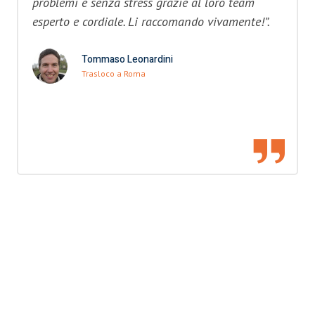
problemi e senza stress grazie al loro team
esperto e cordiale. Li raccomando vivamente!”.
Tommaso Leonardini
Trasloco a Roma