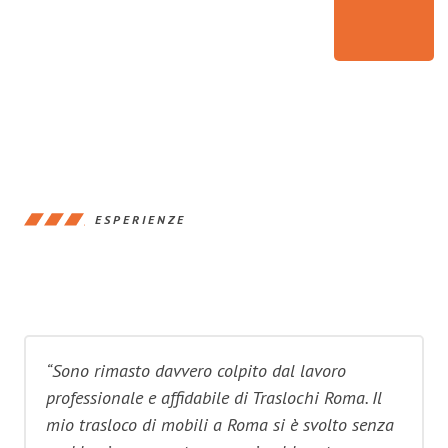
ESPERIENZE
“Sono rimasto davvero colpito dal lavoro
professionale e affidabile di Traslochi Roma. Il
mio trasloco di mobili a Roma si è svolto senza