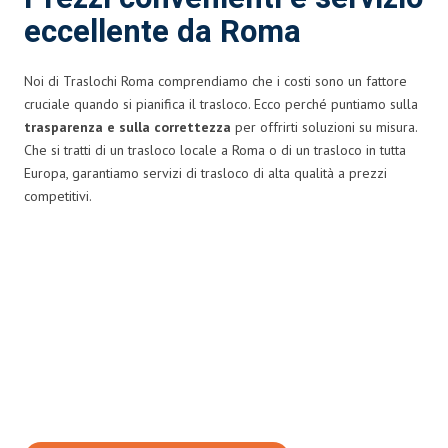
eccellente da Roma
Noi di Traslochi Roma comprendiamo che i costi sono un fattore
cruciale quando si pianifica il trasloco. Ecco perché puntiamo sulla
trasparenza e sulla correttezza
per offrirti soluzioni su misura.
Che si tratti di un trasloco locale a Roma o di un trasloco in tutta
Europa, garantiamo servizi di trasloco di alta qualità a prezzi
competitivi.