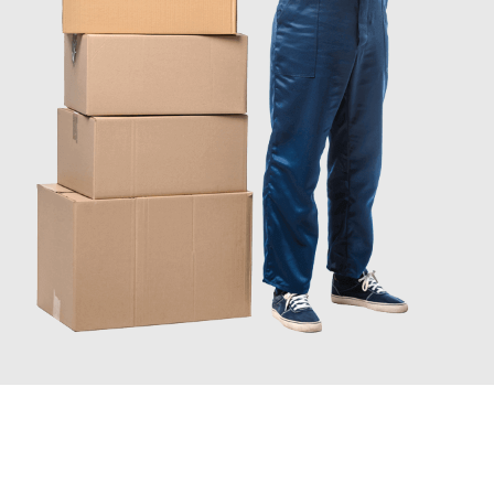
INFORMATI ORA