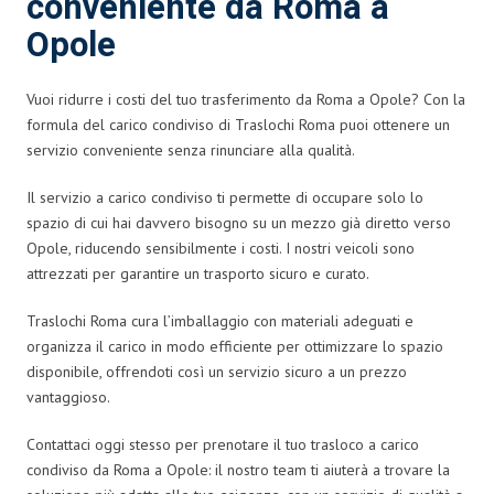
conveniente da Roma a
Opole
Vuoi ridurre i costi del tuo trasferimento da Roma a Opole? Con la
formula del carico condiviso di Traslochi Roma puoi ottenere un
servizio conveniente senza rinunciare alla qualità.
Il servizio a carico condiviso ti permette di occupare solo lo
spazio di cui hai davvero bisogno su un mezzo già diretto verso
Opole, riducendo sensibilmente i costi. I nostri veicoli sono
attrezzati per garantire un trasporto sicuro e curato.
Traslochi Roma cura l’imballaggio con materiali adeguati e
organizza il carico in modo efficiente per ottimizzare lo spazio
disponibile, offrendoti così un servizio sicuro a un prezzo
vantaggioso.
Contattaci oggi stesso per prenotare il tuo trasloco a carico
condiviso da Roma a Opole: il nostro team ti aiuterà a trovare la