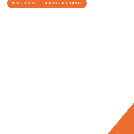
RICEVI UN'OFFERTA NON VINCOLANTE