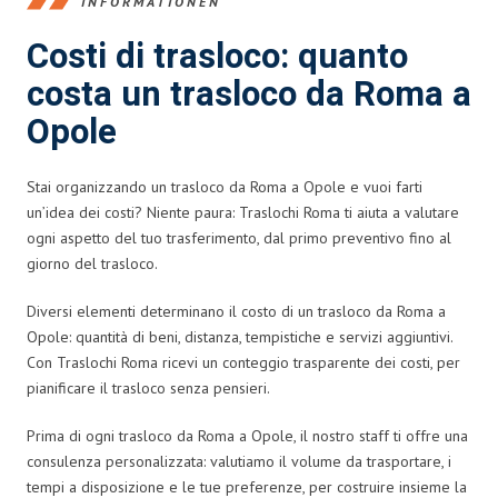
INFORMATIONEN
Costi di trasloco: quanto
costa un trasloco da Roma a
Opole
Stai organizzando un trasloco da Roma a Opole e vuoi farti
un’idea dei costi? Niente paura: Traslochi Roma ti aiuta a valutare
ogni aspetto del tuo trasferimento, dal primo preventivo fino al
giorno del trasloco.
Diversi elementi determinano il costo di un trasloco da Roma a
Opole: quantità di beni, distanza, tempistiche e servizi aggiuntivi.
Con Traslochi Roma ricevi un conteggio trasparente dei costi, per
pianificare il trasloco senza pensieri.
Prima di ogni trasloco da Roma a Opole, il nostro staff ti offre una
consulenza personalizzata: valutiamo il volume da trasportare, i
tempi a disposizione e le tue preferenze, per costruire insieme la