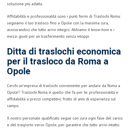
soluzione più adatta.
Affidabilità e professionalità sono i punti fermi di Traslochi Roma:
seguiamo il tuo trasloco fino a Opole con la massima cura,
assicurandoci che tutto arrivi integro. Abbiamo il know-how e i
mezzi giusti per un trasferimento senza intoppi.
Ditta di traslochi economica
per il trasloco da Roma a
Opole
Cerchi un’impresa di traslochi conveniente per andare da Roma a
Opole? Traslochi Roma è quello che fa per te: professionalità e
affidabilità a prezzi competitivi, frutto di anni di esperienza sul
campo.
Il nostro personale qualificato segue con cura ogni fase del carico
e del trasporto verso Opole, per garantire che tutto arrivi intatto.