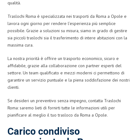
qualità.
Traslochi Roma è specializzata nei trasporti da Roma a Opole e
lavora ogni giorno per rendere l’esperienza più semplice
possibile. Grazie a soluzioni su misura, siamo in grado di gestire
sia piccoli traslochi sia il trasferimento di intere abitazioni con la
massima cura.
La nostra priorità è offrire un trasporto economico, sicuro e
affidabile, grazie alla collaborazione con partner esperti del
settore. Un team qualificato e mezzi moderni ci permettono di
garantire un servizio puntuale e la piena soddisfazione dei nostri
clienti.
Se desideri un preventivo senza impegno, contatta Traslochi
Roma: saremo lieti di fornirti tutte le informazioni utili per
pianificare al meglio il tuo trasloco da Roma a Opole.
Carico condiviso