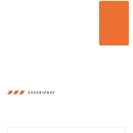
ESPERIENZE