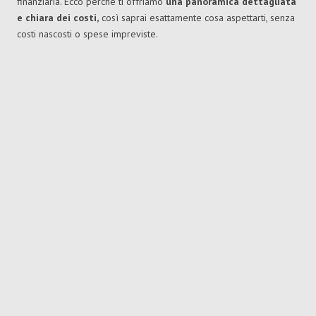
finanziaria. Ecco perché ti offriamo
una panoramica dettagliata
e chiara dei costi,
così saprai esattamente cosa aspettarti, senza
costi nascosti o spese impreviste.