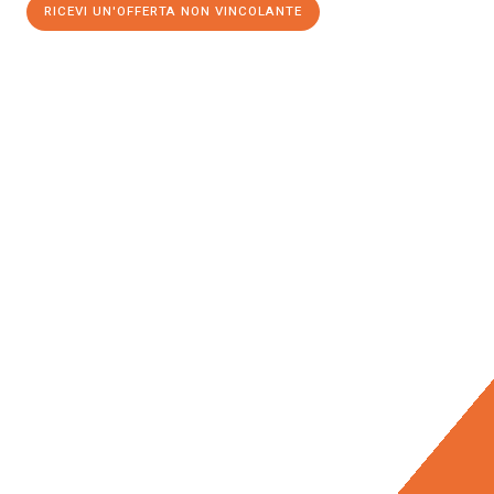
RICEVI UN'OFFERTA NON VINCOLANTE