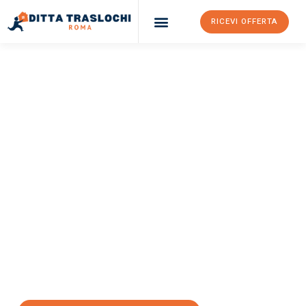
RICEVI OFFERTA
Ditta Traslochi Roma
Servizi Traslochi Roma
Costi e prezzi
TRASLOCHI ROMA
Traslochi Roma
Zabrze
Il tuo trasloco Roma Zabrze può essere così facile! Sperimenta il
nostro
servizio di prima classe
e assicurati i
migliori prezzi in
Roma
.
Richiedo ora la tua offerta personalizzata e fai il primo
passo verso un trasloco senza stress a Zabrze