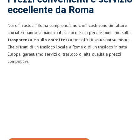
eccellente da Roma
Noi di Traslochi Roma comprendiamo che i costi sono un fattore
cruciale quando si pianifica il trasloco. Ecco perché puntiamo sulla
trasparenza e sulla correttezza
per offrirti soluzioni su misura.
Che si tratti di un trasloco locale a Roma o di un trasloco in tutta
Europa, garantiamo servizi di trasloco di alta qualità a prezzi
competitivi.