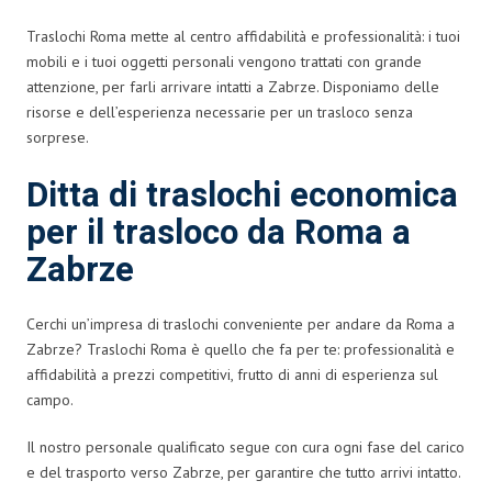
Traslochi Roma mette al centro affidabilità e professionalità: i tuoi
mobili e i tuoi oggetti personali vengono trattati con grande
attenzione, per farli arrivare intatti a Zabrze. Disponiamo delle
risorse e dell’esperienza necessarie per un trasloco senza
sorprese.
Ditta di traslochi economica
per il trasloco da Roma a
Zabrze
Cerchi un’impresa di traslochi conveniente per andare da Roma a
Zabrze? Traslochi Roma è quello che fa per te: professionalità e
affidabilità a prezzi competitivi, frutto di anni di esperienza sul
campo.
Il nostro personale qualificato segue con cura ogni fase del carico
e del trasporto verso Zabrze, per garantire che tutto arrivi intatto.