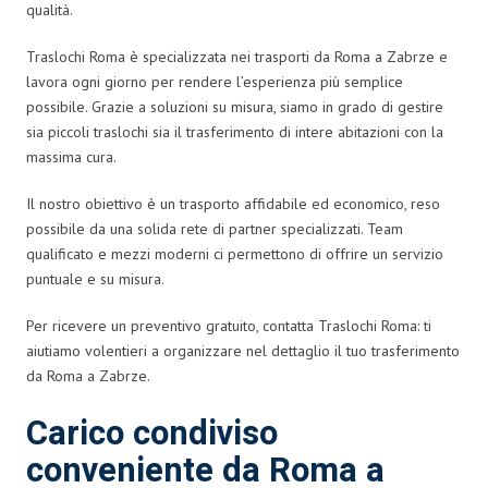
qualità.
Traslochi Roma è specializzata nei trasporti da Roma a Zabrze e
lavora ogni giorno per rendere l’esperienza più semplice
possibile. Grazie a soluzioni su misura, siamo in grado di gestire
sia piccoli traslochi sia il trasferimento di intere abitazioni con la
massima cura.
Il nostro obiettivo è un trasporto affidabile ed economico, reso
possibile da una solida rete di partner specializzati. Team
qualificato e mezzi moderni ci permettono di offrire un servizio
puntuale e su misura.
Per ricevere un preventivo gratuito, contatta Traslochi Roma: ti
aiutiamo volentieri a organizzare nel dettaglio il tuo trasferimento
da Roma a Zabrze.
Carico condiviso
conveniente da Roma a