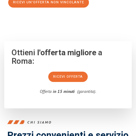
RICEVI UN'OFFERTA NON VINCOLANTE
100% non vincolante – Risposta garantita entro 15 minuti.
Ottieni
l'offerta migliore
a
Roma:
RICEVI OFFERTA
Offerta
in 15 minuti
(garantita).
CHI SIAMO
Prezzi convenienti e servizio