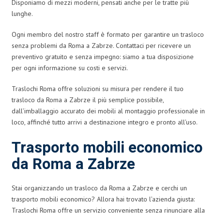
Disponiamo di mezzi moderni, pensati anche per le tratte più
lunghe.
Ogni membro del nostro staff è formato per garantire un trasloco
senza problemi da Roma a Zabrze. Contattaci per ricevere un
preventivo gratuito e senza impegno: siamo a tua disposizione
per ogni informazione su costi e servizi.
Traslochi Roma offre soluzioni su misura per rendere il tuo
trasloco da Roma a Zabrze il più semplice possibile,
dall’imballaggio accurato dei mobili al montaggio professionale in
loco, affinché tutto arrivi a destinazione integro e pronto all’uso.
Trasporto mobili economico
da Roma a Zabrze
Stai organizzando un trasloco da Roma a Zabrze e cerchi un
trasporto mobili economico? Allora hai trovato l’azienda giusta:
Traslochi Roma offre un servizio conveniente senza rinunciare alla