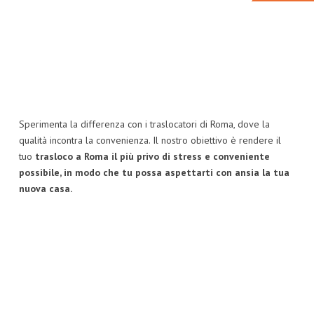
Sperimenta la differenza con i traslocatori di Roma, dove la
qualità incontra la convenienza. Il nostro obiettivo è rendere il
tuo
trasloco a Roma il più privo di stress e conveniente
possibile, in modo che tu possa aspettarti con ansia la tua
nuova casa.