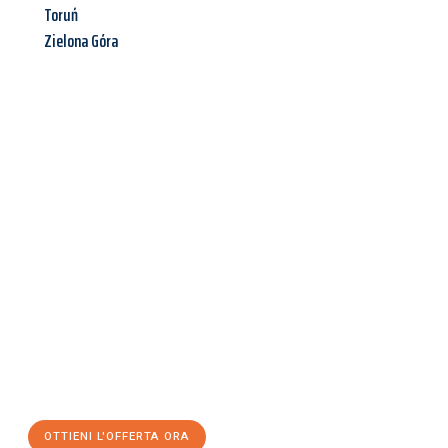
Toruń
Zielona Góra
Richiedi ora e ricevi
un'
offerta
con il
miglior prezzo !
Inviateci adesso la vostra richiesta non vincolante e assicuratevi
la vostra
offerta di trasloco per le vostre esigenze a
Roma
al miglior prezzo! Approfitta dell’occasione per
un
trasloco senza stress
e con il massimo comfort:
OTTIENI L'OFFERTA ORA