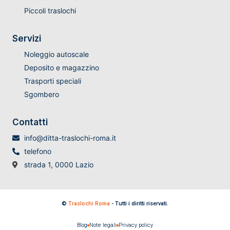
Piccoli traslochi
Servizi
Noleggio autoscale
Deposito e magazzino
Trasporti speciali
Sgombero
Contatti
info@ditta-traslochi-roma.it
telefono
strada 1, 0000 Lazio
©
Traslochi Roma
- Tutti i diritti riservati.
Blog
Note legali
Privacy policy