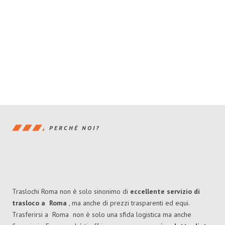
PERCHÉ NOI?
Traslochi Roma non è solo sinonimo di
eccellente
servizio di
trasloco
a
Roma
, ma anche di prezzi trasparenti ed equi.
Trasferirsi a
Roma
non è solo una sfida logistica ma anche