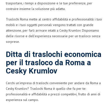
trasportare, i tempi a disposizione e le tue preferenze, per
costruire insieme la soluzione più adatta.
Traslochi Roma mette al centro affidabilità e professionalità: i tuoi
mobili e i tuoi oggetti personali vengono trattati con grande
attenzione, per farli arrivare intatti a Cesky Krumlov. Disponiamo
delle risorse e dell’esperienza necessarie per un trasloco senza
sorprese.
Ditta di traslochi economica
per il trasloco da Roma a
Cesky Krumlov
Cerchi un’impresa di traslochi conveniente per andare da Roma a
Cesky Krumlov? Traslochi Roma è quello che fa per te:
professionalità e affidabilità a prezzi competitivi, frutto di anni di
esperienza sul campo.