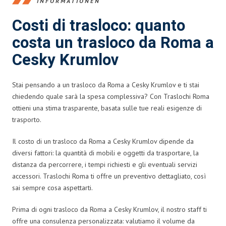
INFORMATIONEN
Costi di trasloco: quanto
costa un trasloco da Roma a
Cesky Krumlov
Stai pensando a un trasloco da Roma a Cesky Krumlov e ti stai
chiedendo quale sarà la spesa complessiva? Con Traslochi Roma
ottieni una stima trasparente, basata sulle tue reali esigenze di
trasporto.
Il costo di un trasloco da Roma a Cesky Krumlov dipende da
diversi fattori: la quantità di mobili e oggetti da trasportare, la
distanza da percorrere, i tempi richiesti e gli eventuali servizi
accessori. Traslochi Roma ti offre un preventivo dettagliato, così
sai sempre cosa aspettarti.
Prima di ogni trasloco da Roma a Cesky Krumlov, il nostro staff ti
offre una consulenza personalizzata: valutiamo il volume da