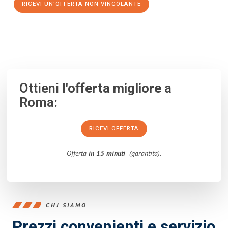
RICEVI UN'OFFERTA NON VINCOLANTE
100% non vincolante – Risposta garantita entro 15 minuti.
Ottieni
l'offerta migliore
a
Roma:
RICEVI OFFERTA
Offerta
in 15 minuti
(garantita).
CHI SIAMO
Prezzi convenienti e servizio