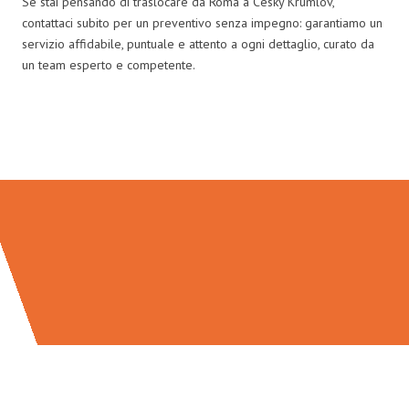
Se stai pensando di traslocare da Roma a Cesky Krumlov,
contattaci subito per un preventivo senza impegno: garantiamo un
servizio affidabile, puntuale e attento a ogni dettaglio, curato da
un team esperto e competente.
Traslochi Roma in numeri: