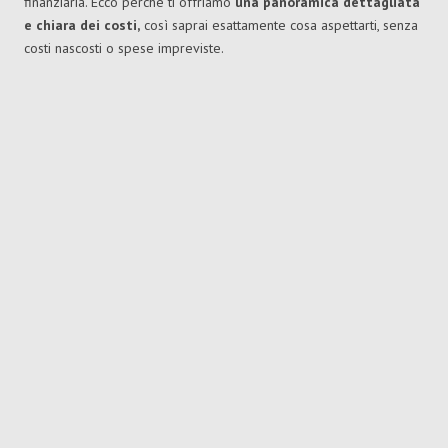
finanziaria. Ecco perché ti offriamo
una panoramica dettagliata
e chiara dei costi,
così saprai esattamente cosa aspettarti, senza
costi nascosti o spese impreviste.