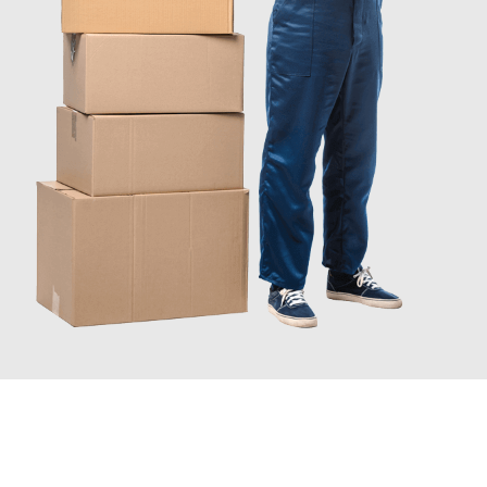
INFORMATI ORA