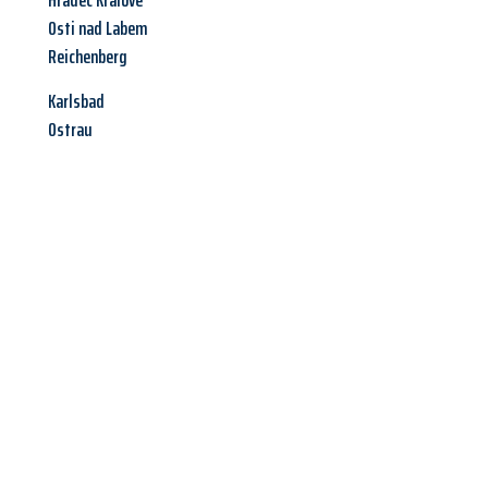
Hradec Králové
Osti nad Labem
Reichenberg
Karlsbad
Ostrau
Richiedi ora e ricevi
un'
offerta
con il
miglior prezzo !
Inviateci adesso la vostra richiesta non vincolante e assicuratevi
la vostra
offerta di trasloco per le vostre esigenze a
Roma
al miglior prezzo! Approfitta dell’occasione per
un
trasloco senza stress
e con il massimo comfort: