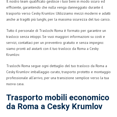
Il nostro team qualificato gestisce i tuoi beni in modo sicuro ed
efficiente, garantendo che nulla venga danneggiato durante il
trasporto verso Cesky Krumlov. Utilizziamo mezzi moderni e adatti
anche ai tragitti più lunghi, per la massima sicurezza del tuo carico.
Tutto il personale di Traslochi Roma è formato per garantire un
trasloco senza intoppi. Se vuoi maggiori informazioni su costi e
servizi, contattaci per un preventivo gratuito e senza impegno:
siamo pronti ad aiutarti con il tuo trasloco da Roma a Cesky
Krumlov.
Traslochi Roma segue ogni dettaglio del tuo trasloco da Roma a
Cesky Krumlov: imballaggio curato, trasporto protetto e montaggio
professionale all’arrivo, per una transizione semplice verso la tua
nuova casa.
Trasporto mobili economico
da Roma a Cesky Krumlov