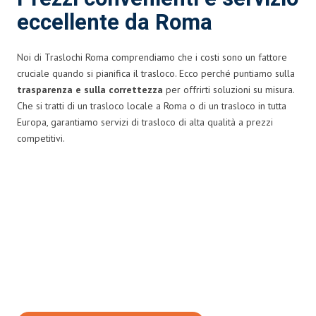
eccellente da Roma
Noi di Traslochi Roma comprendiamo che i costi sono un fattore
cruciale quando si pianifica il trasloco. Ecco perché puntiamo sulla
trasparenza e sulla correttezza
per offrirti soluzioni su misura.
Che si tratti di un trasloco locale a Roma o di un trasloco in tutta
Europa, garantiamo servizi di trasloco di alta qualità a prezzi
competitivi.