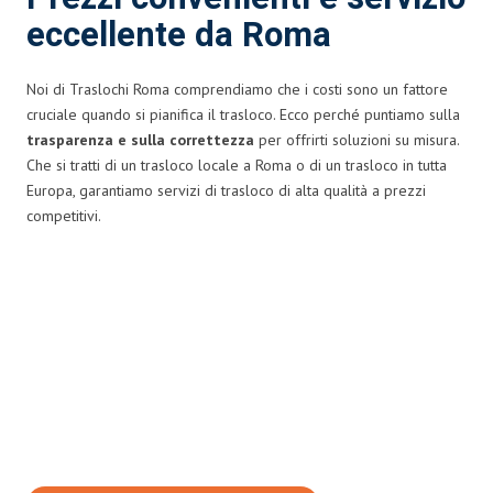
eccellente da Roma
Noi di Traslochi Roma comprendiamo che i costi sono un fattore
cruciale quando si pianifica il trasloco. Ecco perché puntiamo sulla
trasparenza e sulla correttezza
per offrirti soluzioni su misura.
Che si tratti di un trasloco locale a Roma o di un trasloco in tutta
Europa, garantiamo servizi di trasloco di alta qualità a prezzi
competitivi.