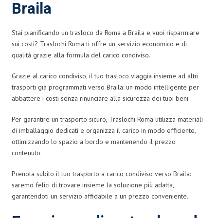
Braila
Stai pianificando un trasloco da Roma a Braila e vuoi risparmiare
sui costi? Traslochi Roma ti offre un servizio economico e di
qualità grazie alla formula del carico condiviso.
Grazie al carico condiviso, il tuo trasloco viaggia insieme ad altri
trasporti già programmati verso Braila: un modo intelligente per
abbattere i costi senza rinunciare alla sicurezza dei tuoi beni.
Per garantire un trasporto sicuro, Traslochi Roma utilizza materiali
di imballaggio dedicati e organizza il carico in modo efficiente,
ottimizzando lo spazio a bordo e mantenendo il prezzo
contenuto.
Prenota subito il tuo trasporto a carico condiviso verso Braila:
saremo felici di trovare insieme la soluzione più adatta,
garantendoti un servizio affidabile a un prezzo conveniente.