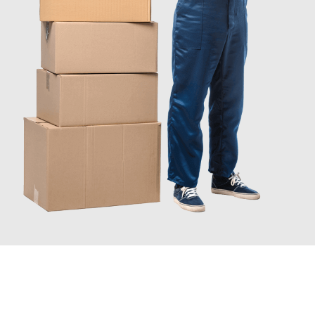
INFORMATI ORA