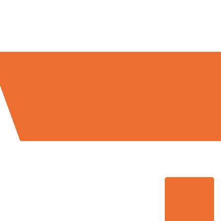
Traslochi Roma in numeri: