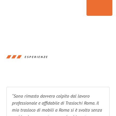
ESPERIENZE
“Sono rimasto davvero colpito dal lavoro
professionale e affidabile di Traslochi Roma. Il
mio trasloco di mobili a Roma si è svolto senza