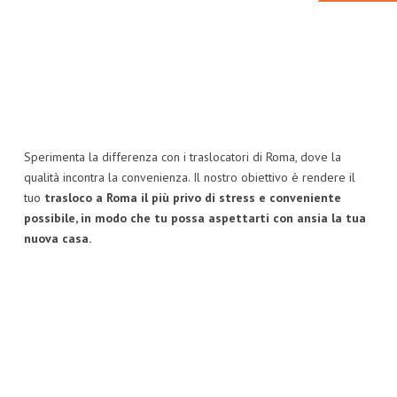
Sperimenta la differenza con i traslocatori di Roma, dove la
qualità incontra la convenienza. Il nostro obiettivo è rendere il
tuo
trasloco a Roma il più privo di stress e conveniente
possibile, in modo che tu possa aspettarti con ansia la tua
nuova casa.