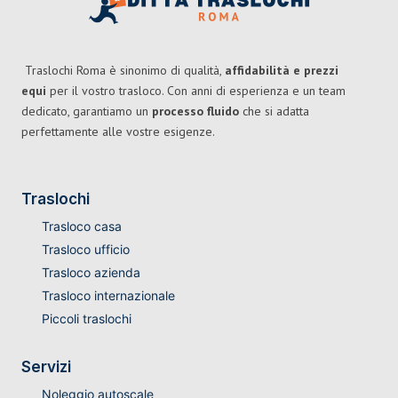
Traslochi Roma è sinonimo di qualità,
affidabilità e prezzi
equi
per il vostro trasloco. Con anni di esperienza e un team
dedicato, garantiamo un
processo fluido
che si adatta
perfettamente alle vostre esigenze.
Traslochi
Trasloco casa
Trasloco ufficio
Trasloco azienda
Trasloco internazionale
Piccoli traslochi
Servizi
Noleggio autoscale