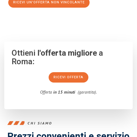
RICEVI UN'OFFERTA NON VINCOLANTE
100% non vincolante – Risposta garantita entro 15 minuti.
Ottieni
l'offerta migliore
a
Roma:
RICEVI OFFERTA
Offerta
in 15 minuti
(garantita).
CHI SIAMO
Prezzi convenienti e servizio