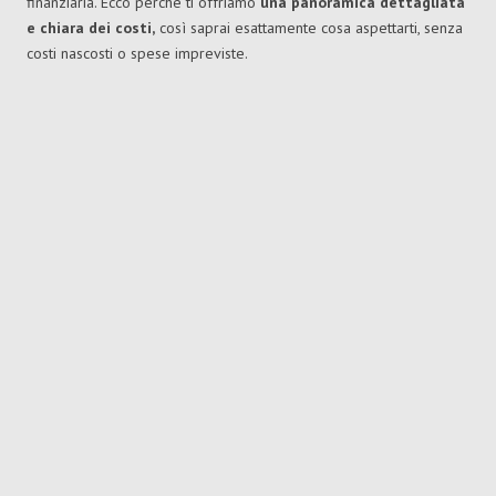
finanziaria. Ecco perché ti offriamo
una panoramica dettagliata
e chiara dei costi,
così saprai esattamente cosa aspettarti, senza
costi nascosti o spese impreviste.