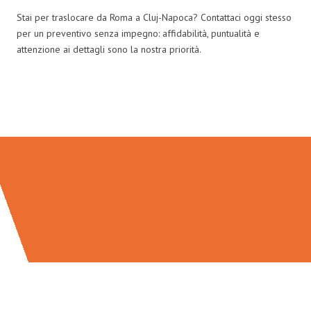
Stai per traslocare da Roma a Cluj-Napoca? Contattaci oggi stesso
per un preventivo senza impegno: affidabilità, puntualità e
attenzione ai dettagli sono la nostra priorità.
Traslochi Roma in numeri: