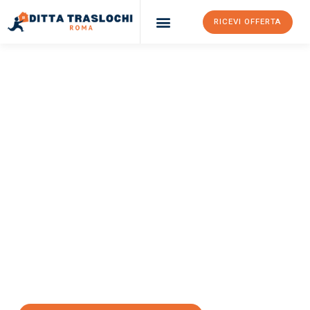
RICEVI OFFERTA
Ditta Traslochi Roma
Servizi Traslochi Roma
Costi e prezzi
TRASLOCHI ROMA
Traslochi Roma
Cluj-Napoca
Il tuo trasloco Roma Cluj-Napoca può essere così facile!
Sperimenta il nostro
servizio di prima classe
e assicurati i
migliori prezzi in Roma
.
Richiedo ora la tua offerta personalizzata e fai il primo
passo verso un trasloco senza stress a Cluj-Napoca