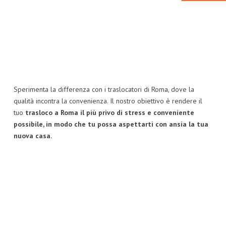
Sperimenta la differenza con i traslocatori di Roma, dove la
qualità incontra la convenienza. Il nostro obiettivo è rendere il
tuo
trasloco a Roma il più privo di stress e conveniente
possibile, in modo che tu possa aspettarti con ansia la tua
nuova casa.