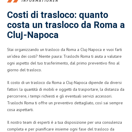
INFORMATIONEN
Costi di trasloco: quanto
costa un trasloco da Roma a
Cluj-Napoca
Stai organizzando un trasloco da Roma a Cluj-Napoca e vuoi farti
un’idea dei costi? Niente paura: Traslochi Roma ti aiuta a valutare
ogni aspetto del tuo trasferimento, dal primo preventivo fino al
giorno del trasloco.
Il costo di un trasloco da Roma a Cluj-Napoca dipende da diversi
fattori: la quantità di mobili e oggetti da trasportare, la distanza da
percorrere, i tempi richiesti e gli eventuali servizi accessori.
Traslochi Roma ti offre un preventivo dettagliato, così sai sempre
cosa aspettarti.
Il nostro team di esperti è a tua disposizione per una consulenza
completa e per pianificare insieme ogni fase del trasloco da