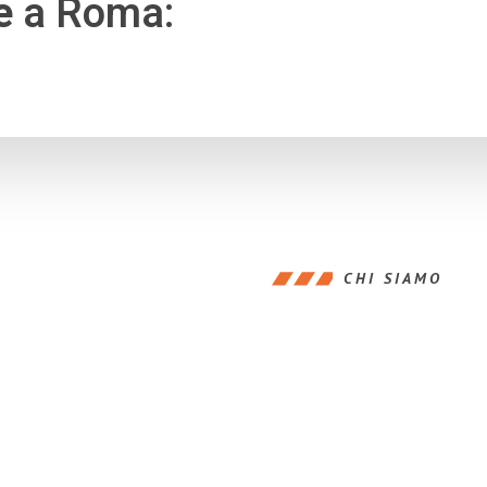
e
a Roma:
CHI SIAMO