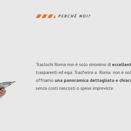
PERCHÉ NOI?
Traslochi Roma non è solo sinonimo di
eccellen
trasparenti ed equi. Trasferirsi a
Roma
non è sol
offriamo
una panoramica dettagliata e chiara
senza costi nascosti o spese impreviste.