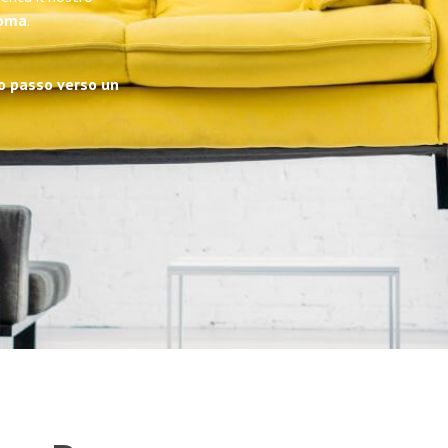
Roma
.
mo passo verso un