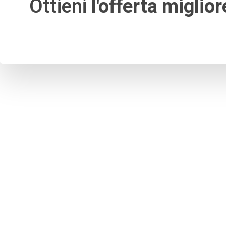
Ottieni
l'offerta miglior