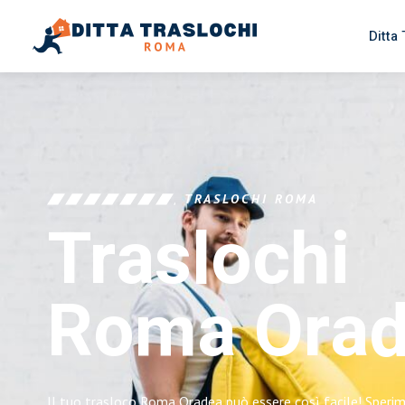
Ditta
TRASLOCHI ROMA
Traslochi
Roma
Ora
Il tuo trasloco Roma Oradea può essere così facile! Sperim