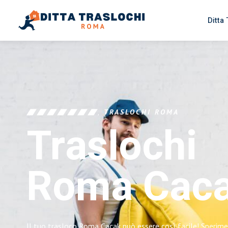
Ditta
TRASLOCHI ROMA
Traslochi
Roma
Cac
Il tuo trasloco Roma Cacak può essere così facile! Sperime