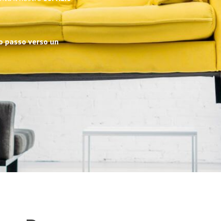
mo passo verso un