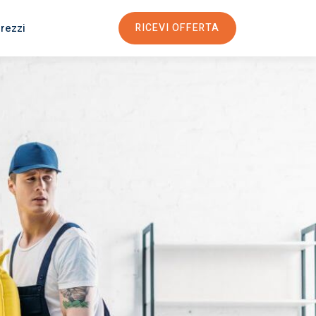
prezzi
RICEVI OFFERTA