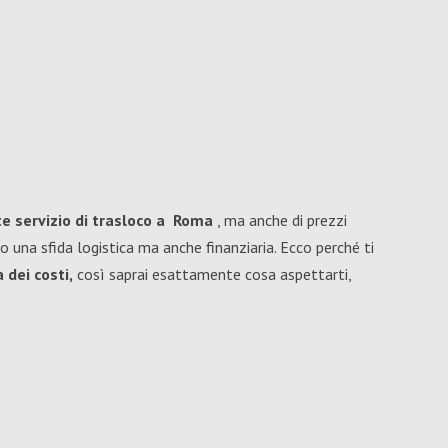
te
servizio di trasloco
a
Roma
, ma anche di prezzi
o una sfida logistica ma anche finanziaria. Ecco perché ti
 dei costi,
così saprai esattamente cosa aspettarti,