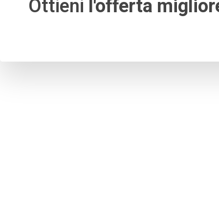
Ottieni
l'offerta miglior