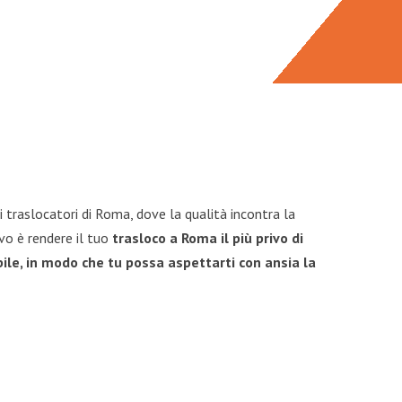
 traslocatori di Roma, dove la qualità incontra la
vo è rendere il tuo
trasloco a Roma il più privo di
ile, in modo che tu possa aspettarti con ansia la