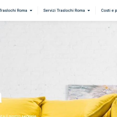
 Traslochi Roma
Servizi Traslochi Roma
Costi e 
a
nta il nostro
servizio