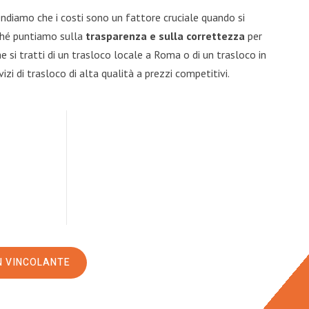
diamo che i costi sono un fattore cruciale quando si
rché puntiamo sulla
trasparenza e sulla correttezza
per
he si tratti di un trasloco locale a Roma o di un trasloco in
zi di trasloco di alta qualità a prezzi competitivi.
N VINCOLANTE