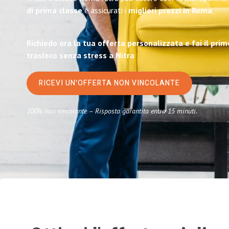
di prima classe
e assicurati i
migliori prezzi in Roma
.
Richiedo ora la tua offerta personalizzata e fai il pri
trasloco senza stress a Nitra
RICEVI UN'OFFERTA NON VINCOLANTE
100% non vincolante – Risposta garantita entro 15 minuti.