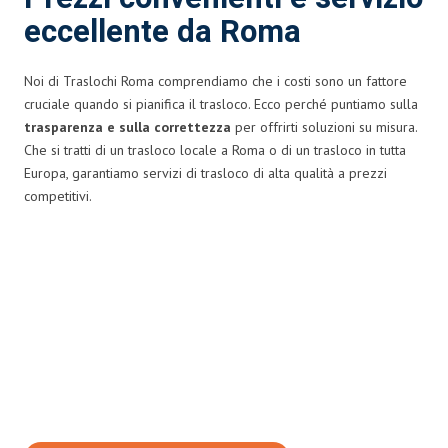
eccellente da Roma
Noi di Traslochi Roma comprendiamo che i costi sono un fattore
cruciale quando si pianifica il trasloco. Ecco perché puntiamo sulla
trasparenza e sulla correttezza
per offrirti soluzioni su misura.
Che si tratti di un trasloco locale a Roma o di un trasloco in tutta
Europa, garantiamo servizi di trasloco di alta qualità a prezzi
competitivi.