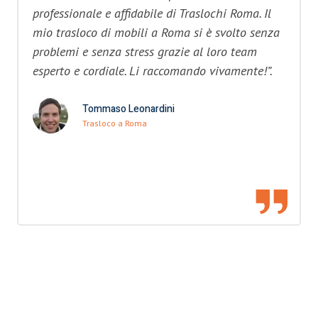
professionale e affidabile di Traslochi Roma. Il
mio trasloco di mobili a Roma si è svolto senza
problemi e senza stress grazie al loro team
esperto e cordiale. Li raccomando vivamente!”.
Tommaso Leonardini
Trasloco a Roma