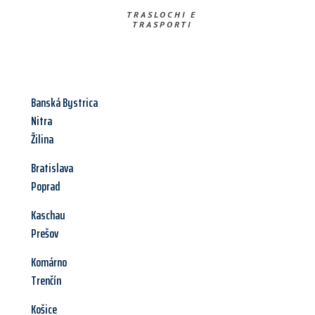
TRASLOCHI E
TRASPORTI​
Banská Bystrica
Nitra
Žilina
Bratislava
Poprad
Kaschau
Prešov
Komárno
Trenčín
Košice