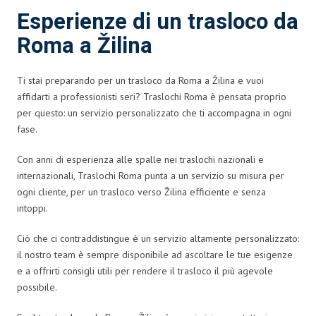
Esperienze di un trasloco da
Roma a Žilina
Ti stai preparando per un trasloco da Roma a Žilina e vuoi
affidarti a professionisti seri? Traslochi Roma è pensata proprio
per questo: un servizio personalizzato che ti accompagna in ogni
fase.
Con anni di esperienza alle spalle nei traslochi nazionali e
internazionali, Traslochi Roma punta a un servizio su misura per
ogni cliente, per un trasloco verso Žilina efficiente e senza
intoppi.
Ciò che ci contraddistingue è un servizio altamente personalizzato:
il nostro team è sempre disponibile ad ascoltare le tue esigenze
e a offrirti consigli utili per rendere il trasloco il più agevole
possibile.