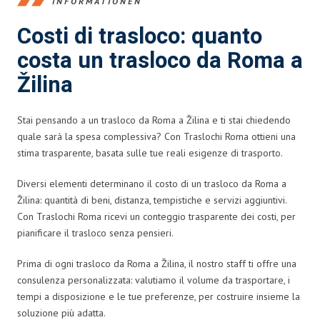
INFORMATIONEN
Costi di trasloco: quanto
costa un trasloco da Roma a
Žilina
Stai pensando a un trasloco da Roma a Žilina e ti stai chiedendo
quale sarà la spesa complessiva? Con Traslochi Roma ottieni una
stima trasparente, basata sulle tue reali esigenze di trasporto.
Diversi elementi determinano il costo di un trasloco da Roma a
Žilina: quantità di beni, distanza, tempistiche e servizi aggiuntivi.
Con Traslochi Roma ricevi un conteggio trasparente dei costi, per
pianificare il trasloco senza pensieri.
Prima di ogni trasloco da Roma a Žilina, il nostro staff ti offre una
consulenza personalizzata: valutiamo il volume da trasportare, i
tempi a disposizione e le tue preferenze, per costruire insieme la
soluzione più adatta.