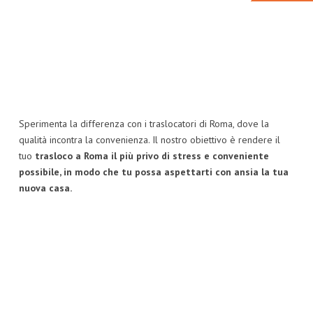
Sperimenta la differenza con i traslocatori di Roma, dove la
qualità incontra la convenienza. Il nostro obiettivo è rendere il
tuo
trasloco a Roma il più privo di stress e conveniente
possibile, in modo che tu possa aspettarti con ansia la tua
nuova casa.