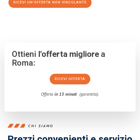
RICEVI UN'OFFERTA NON VINCOLANTE
100% non vincolante – Risposta garantita entro 15 minuti.
Ottieni
l'offerta migliore
a
Roma:
RICEVI OFFERTA
Offerta
in 15 minuti
(garantita).
CHI SIAMO
Prezzi convenienti e servizio