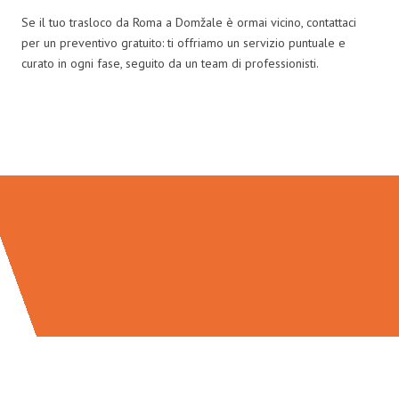
Se il tuo trasloco da Roma a Domžale è ormai vicino, contattaci
per un preventivo gratuito: ti offriamo un servizio puntuale e
curato in ogni fase, seguito da un team di professionisti.
Traslochi Roma in numeri: