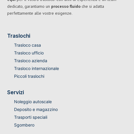
dedicato, garantiamo un
processo fluido
che si adatta
perfettamente alle vostre esigenze.
Traslochi
Trasloco casa
Trasloco ufficio
Trasloco azienda
Trasloco internazionale
Piccoli traslochi
Servizi
Noleggio autoscale
Deposito e magazzino
Trasporti speciali
Sgombero