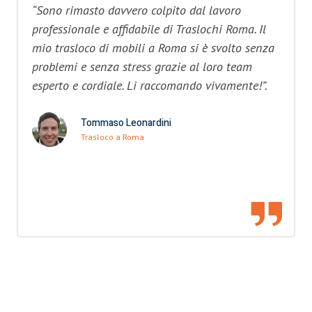
“Sono rimasto davvero colpito dal lavoro
professionale e affidabile di Traslochi Roma. Il
mio trasloco di mobili a Roma si è svolto senza
problemi e senza stress grazie al loro team
esperto e cordiale. Li raccomando vivamente!”.
Tommaso Leonardini
Trasloco a Roma