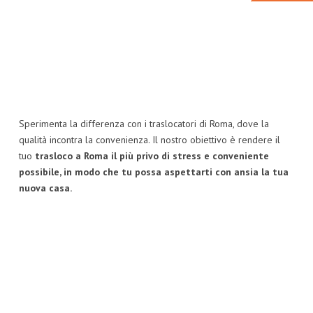
Sperimenta la differenza con i traslocatori di Roma, dove la
qualità incontra la convenienza. Il nostro obiettivo è rendere il
tuo
trasloco a Roma il più privo di stress e conveniente
possibile, in modo che tu possa aspettarti con ansia la tua
nuova casa.