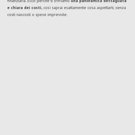
finanziaria. Ecco perché ti offriamo
una panoramica dettagliata
e chiara dei costi,
così saprai esattamente cosa aspettarti, senza
costi nascosti o spese impreviste.