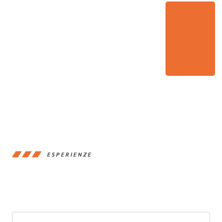
ESPERIENZE