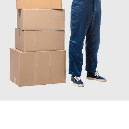
INFORMATI ORA