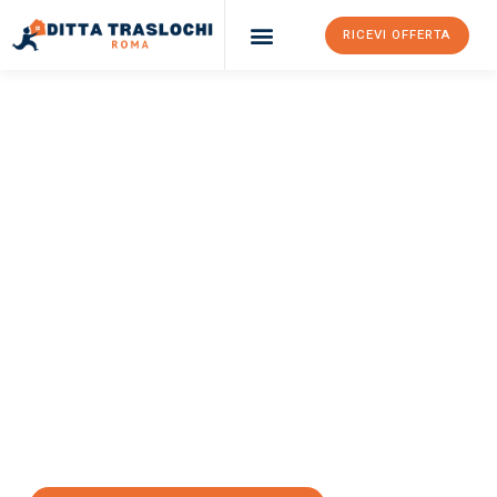
RICEVI OFFERTA
Ditta Traslochi Roma
Servizi Traslochi Roma
Costi e prezzi
TRASLOCHI ROMA
Traslochi Roma
Novo Mesto
Il tuo trasloco Roma Novo mesto può essere così facile!
Sperimenta il nostro
servizio di prima classe
e assicurati i
migliori prezzi in Roma
.
Richiedo ora la tua offerta personalizzata e fai il primo
passo verso un trasloco senza stress a Novo mesto