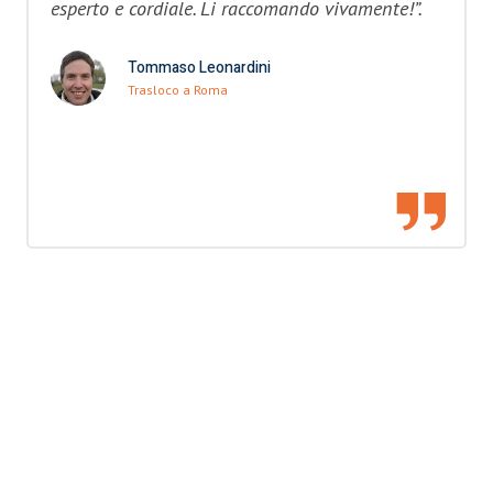
esperto e cordiale. Li raccomando vivamente!”.
Tommaso Leonardini
Trasloco a Roma