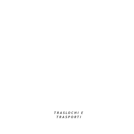
TRASLOCHI E
TRASPORTI​