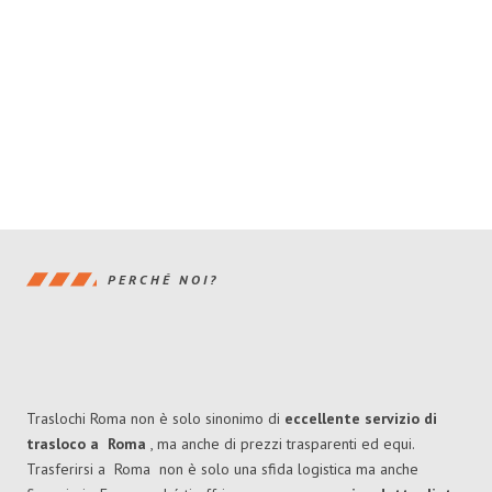
PERCHÉ NOI?
Traslochi Roma non è solo sinonimo di
eccellente
servizio di
trasloco
a
Roma
, ma anche di prezzi trasparenti ed equi.
Trasferirsi a
Roma
non è solo una sfida logistica ma anche