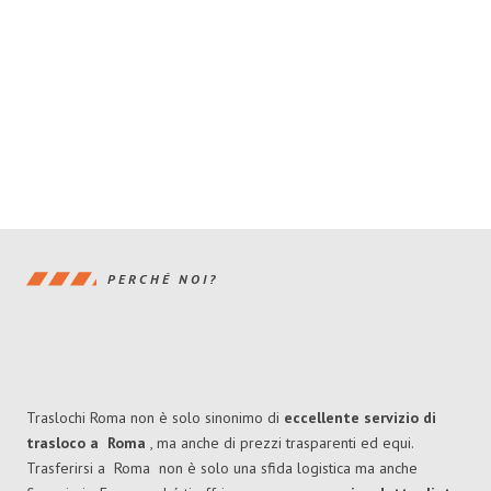
PERCHÉ NOI?
Traslochi Roma non è solo sinonimo di
eccellente
servizio di
trasloco
a
Roma
, ma anche di prezzi trasparenti ed equi.
Trasferirsi a
Roma
non è solo una sfida logistica ma anche