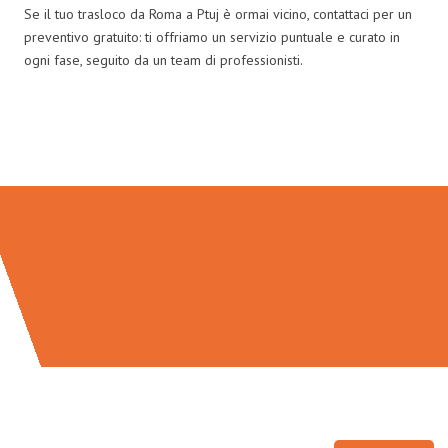
Se il tuo trasloco da Roma a Ptuj è ormai vicino, contattaci per un
preventivo gratuito: ti offriamo un servizio puntuale e curato in
ogni fase, seguito da un team di professionisti.
Traslochi Roma in numeri: