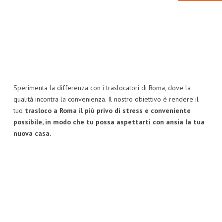
Sperimenta la differenza con i traslocatori di Roma, dove la
qualità incontra la convenienza. Il nostro obiettivo è rendere il
tuo
trasloco a Roma il più privo di stress e conveniente
possibile, in modo che tu possa aspettarti con ansia la tua
nuova casa.