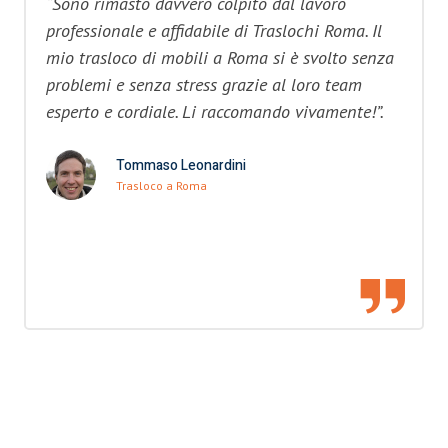
“Sono rimasto davvero colpito dal lavoro
professionale e affidabile di Traslochi Roma. Il
mio trasloco di mobili a Roma si è svolto senza
problemi e senza stress grazie al loro team
esperto e cordiale. Li raccomando vivamente!”.
Tommaso Leonardini
Trasloco a Roma