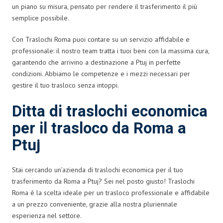
un piano su misura, pensato per rendere il trasferimento il più
semplice possibile.
Con Traslochi Roma puoi contare su un servizio affidabile e
professionale: il nostro team tratta i tuoi beni con la massima cura,
garantendo che arrivino a destinazione a Ptuj in perfette
condizioni. Abbiamo le competenze e i mezzi necessari per
gestire il tuo trasloco senza intoppi.
Ditta di traslochi economica
per il trasloco da Roma a
Ptuj
Stai cercando un’azienda di traslochi economica per il tuo
trasferimento da Roma a Ptuj? Sei nel posto giusto! Traslochi
Roma è la scelta ideale per un trasloco professionale e affidabile
a un prezzo conveniente, grazie alla nostra pluriennale
esperienza nel settore.