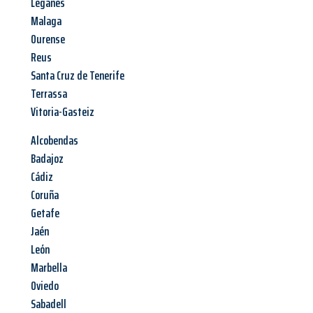
Leganés
Malaga
Ourense
Reus
Santa Cruz de Tenerife
Terrassa
Vitoria-Gasteiz
Alcobendas
Badajoz
Cádiz
Coruña
Getafe
Jaén
León
Marbella
Oviedo
Sabadell