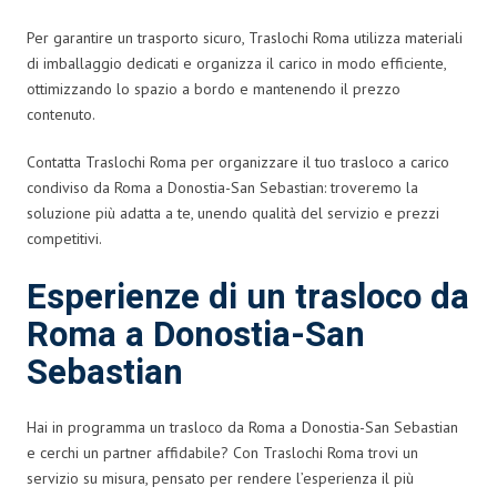
Per garantire un trasporto sicuro, Traslochi Roma utilizza materiali
di imballaggio dedicati e organizza il carico in modo efficiente,
ottimizzando lo spazio a bordo e mantenendo il prezzo
contenuto.
Contatta Traslochi Roma per organizzare il tuo trasloco a carico
condiviso da Roma a Donostia-San Sebastian: troveremo la
soluzione più adatta a te, unendo qualità del servizio e prezzi
competitivi.
Esperienze di un trasloco da
Roma a Donostia-San
Sebastian
Hai in programma un trasloco da Roma a Donostia-San Sebastian
e cerchi un partner affidabile? Con Traslochi Roma trovi un
servizio su misura, pensato per rendere l’esperienza il più