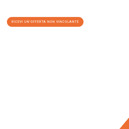
RICEVI UN'OFFERTA NON VINCOLANTE