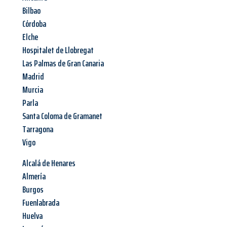
Bilbao
Córdoba
Elche
Hospitalet de Llobregat
Las Palmas de Gran Canaria
Madrid
Murcia
Parla
Santa Coloma de Gramanet
Tarragona
Vigo
Alcalá de Henares
Almería
Burgos
Fuenlabrada
Huelva