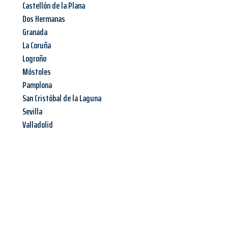
Castellón de la Plana
Dos Hermanas
Granada
La Coruña
Logroño
Móstoles
Pamplona
San Cristóbal de la Laguna
Sevilla
Valladolid
Richiedi ora e ricevi
un'
offerta
con il