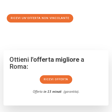
passo verso un trasloco senza stress a Donostia-San
Sebastian
RICEVI UN'OFFERTA NON VINCOLANTE
100% non vincolante – Risposta garantita entro 15 minuti.
Ottieni
l'offerta migliore
a
Roma:
RICEVI OFFERTA
Offerta
in 15 minuti
(garantita).