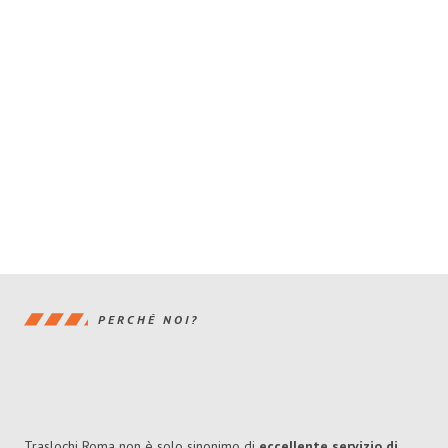
PERCHÉ NOI?
Traslochi Roma non è solo sinonimo di
eccellente
servizio di