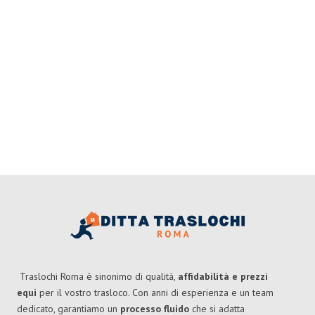
Traslochi Roma è sinonimo di qualità,
affidabilità e prezzi
equi
per il vostro trasloco. Con anni di esperienza e un team
dedicato, garantiamo un
processo fluido
che si adatta