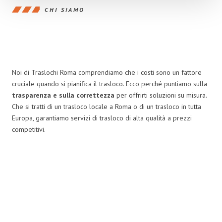
CHI SIAMO
Noi di Traslochi Roma comprendiamo che i costi sono un fattore
cruciale quando si pianifica il trasloco. Ecco perché puntiamo sulla
trasparenza e sulla correttezza
per offrirti soluzioni su misura.
Che si tratti di un trasloco locale a Roma o di un trasloco in tutta
Europa, garantiamo servizi di trasloco di alta qualità a prezzi
competitivi.