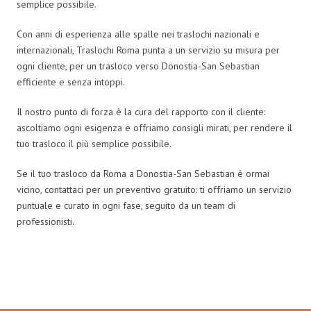
semplice possibile.
Con anni di esperienza alle spalle nei traslochi nazionali e
internazionali, Traslochi Roma punta a un servizio su misura per
ogni cliente, per un trasloco verso Donostia-San Sebastian
efficiente e senza intoppi.
Il nostro punto di forza è la cura del rapporto con il cliente:
ascoltiamo ogni esigenza e offriamo consigli mirati, per rendere il
tuo trasloco il più semplice possibile.
Se il tuo trasloco da Roma a Donostia-San Sebastian è ormai
vicino, contattaci per un preventivo gratuito: ti offriamo un servizio
puntuale e curato in ogni fase, seguito da un team di
professionisti.
Traslochi Roma in numeri: