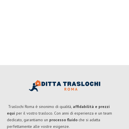
Traslochi Roma è sinonimo di qualità,
affidabilità e prezzi
equi
per il vostro trasloco. Con anni di esperienza e un team
dedicato, garantiamo un
processo fluido
che si adatta
perfettamente alle vostre esigenze.