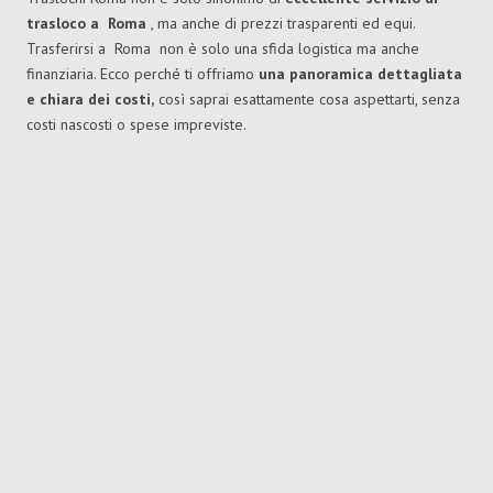
trasloco
a
Roma
, ma anche di prezzi trasparenti ed equi.
Trasferirsi a
Roma
non è solo una sfida logistica ma anche
finanziaria. Ecco perché ti offriamo
una panoramica dettagliata
e chiara dei costi,
così saprai esattamente cosa aspettarti, senza
costi nascosti o spese impreviste.