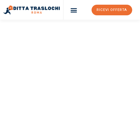
RICEVI OFFERTA
Ditta Traslochi Roma
Servizi Traslochi Roma
Costi e prezzi
TRASLOCHI ROMA
Traslochi Roma
Hospitalet De
Llobregat
Il tuo trasloco Roma Hospitalet de Llobregat può essere così
facile! Sperimenta il nostro
servizio di prima classe
e assicurati
i
migliori prezzi in Roma
.
Richiedo ora la tua offerta personalizzata e fai il primo