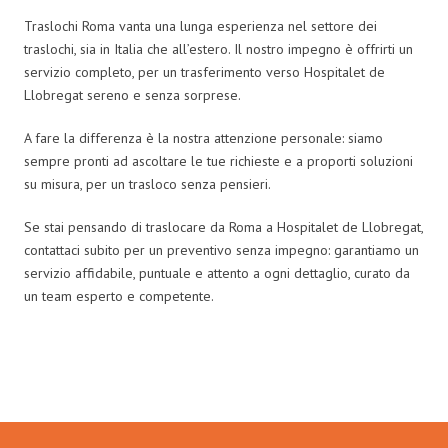
Traslochi Roma vanta una lunga esperienza nel settore dei
traslochi, sia in Italia che all’estero. Il nostro impegno è offrirti un
servizio completo, per un trasferimento verso Hospitalet de
Llobregat sereno e senza sorprese.
A fare la differenza è la nostra attenzione personale: siamo
sempre pronti ad ascoltare le tue richieste e a proporti soluzioni
su misura, per un trasloco senza pensieri.
Se stai pensando di traslocare da Roma a Hospitalet de Llobregat,
contattaci subito per un preventivo senza impegno: garantiamo un
servizio affidabile, puntuale e attento a ogni dettaglio, curato da
un team esperto e competente.
Traslochi Roma in numeri: