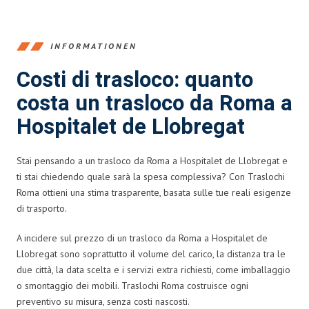
INFORMATIONEN
Costi di trasloco: quanto
costa un trasloco da Roma a
Hospitalet de Llobregat
Stai pensando a un trasloco da Roma a Hospitalet de Llobregat e
ti stai chiedendo quale sarà la spesa complessiva? Con Traslochi
Roma ottieni una stima trasparente, basata sulle tue reali esigenze
di trasporto.
A incidere sul prezzo di un trasloco da Roma a Hospitalet de
Llobregat sono soprattutto il volume del carico, la distanza tra le
due città, la data scelta e i servizi extra richiesti, come imballaggio
o smontaggio dei mobili. Traslochi Roma costruisce ogni
preventivo su misura, senza costi nascosti.