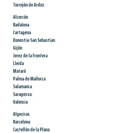
Torrejón de Ardoz
Alcorcón
Badalona
Cartagena
Donostia-San Sebastian
Gijón
Jerez de la Frontera
Lleida
Mataró
Palma de Mallorca
Salamanca
Saragossa
Valencia
Algeciras
Barcelona
Castellón de la Plana