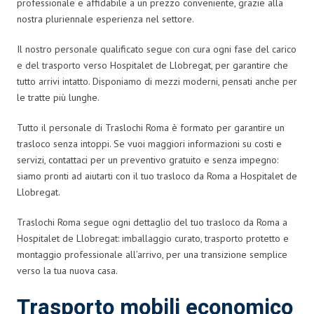
professionale e affidabile a un prezzo conveniente, grazie alla
nostra pluriennale esperienza nel settore.
Il nostro personale qualificato segue con cura ogni fase del carico
e del trasporto verso Hospitalet de Llobregat, per garantire che
tutto arrivi intatto. Disponiamo di mezzi moderni, pensati anche per
le tratte più lunghe.
Tutto il personale di Traslochi Roma è formato per garantire un
trasloco senza intoppi. Se vuoi maggiori informazioni su costi e
servizi, contattaci per un preventivo gratuito e senza impegno:
siamo pronti ad aiutarti con il tuo trasloco da Roma a Hospitalet de
Llobregat.
Traslochi Roma segue ogni dettaglio del tuo trasloco da Roma a
Hospitalet de Llobregat: imballaggio curato, trasporto protetto e
montaggio professionale all’arrivo, per una transizione semplice
verso la tua nuova casa.
Trasporto mobili economico