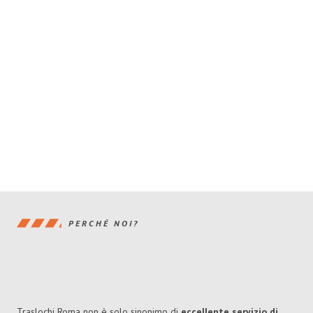
PERCHÉ NOI?
Traslochi Roma non è solo sinonimo di
eccellente
servizio di