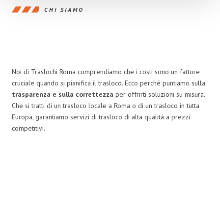
CHI SIAMO
Noi di Traslochi Roma comprendiamo che i costi sono un fattore
cruciale quando si pianifica il trasloco. Ecco perché puntiamo sulla
trasparenza e sulla correttezza
per offrirti soluzioni su misura.
Che si tratti di un trasloco locale a Roma o di un trasloco in tutta
Europa, garantiamo servizi di trasloco di alta qualità a prezzi
competitivi.