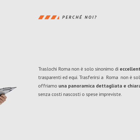
PERCHÉ NOI?
Traslochi Roma non è solo sinonimo di
eccellen
trasparenti ed equi. Trasferirsi a
Roma
non è sol
offriamo
una panoramica dettagliata e chiara
senza costi nascosti o spese impreviste.