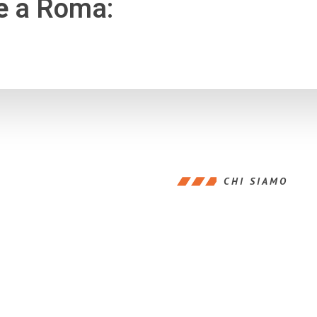
e
a Roma:
CHI SIAMO