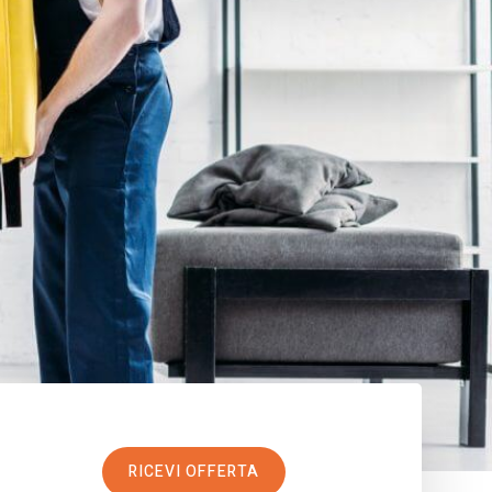
RICEVI OFFERTA