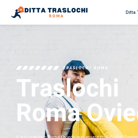
Ditta
TRASLOCHI ROMA
Traslochi
Roma
Ovi
Il tuo trasloco Roma Oviedo può essere così facile! Sperim