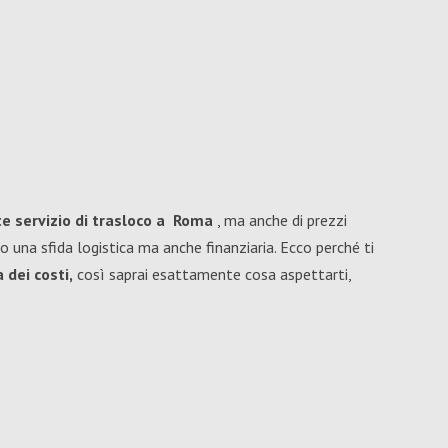
te
servizio di trasloco
a
Roma
, ma anche di prezzi
o una sfida logistica ma anche finanziaria. Ecco perché ti
 dei costi,
così saprai esattamente cosa aspettarti,