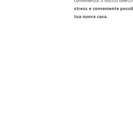
convenienza. Il nostro obietti
stress e conveniente possib
tua nuova casa.