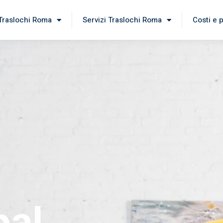
 Traslochi Roma
Servizi Traslochi Roma
Costi e 