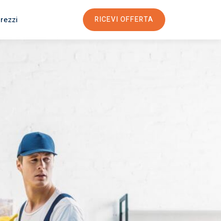
prezzi
RICEVI OFFERTA