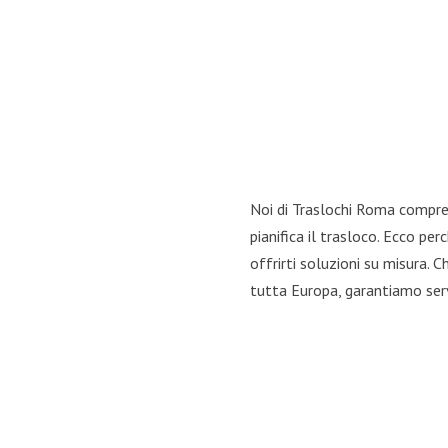
Noi di Traslochi Roma compren
pianifica il trasloco. Ecco pe
offrirti soluzioni su misura. C
tutta Europa, garantiamo servi