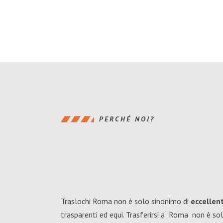
PERCHÉ NOI?
Traslochi Roma non è solo sinonimo di
eccellen
trasparenti ed equi. Trasferirsi a
Roma
non è sol