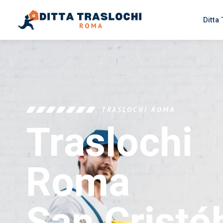
Ditta
TRASLOCHI ROMA
Traslochi
Roma