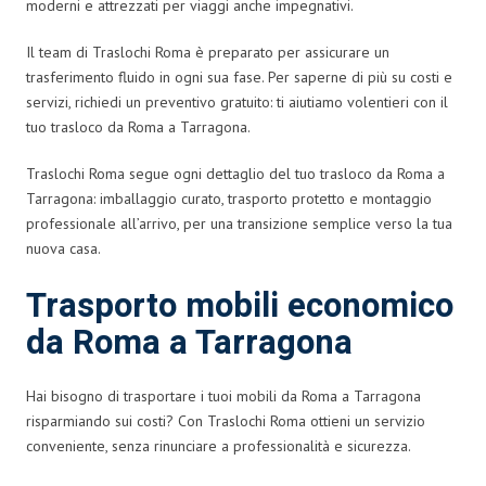
moderni e attrezzati per viaggi anche impegnativi.
Il team di Traslochi Roma è preparato per assicurare un
trasferimento fluido in ogni sua fase. Per saperne di più su costi e
servizi, richiedi un preventivo gratuito: ti aiutiamo volentieri con il
tuo trasloco da Roma a Tarragona.
Traslochi Roma segue ogni dettaglio del tuo trasloco da Roma a
Tarragona: imballaggio curato, trasporto protetto e montaggio
professionale all’arrivo, per una transizione semplice verso la tua
nuova casa.
Trasporto mobili economico
da Roma a Tarragona
Hai bisogno di trasportare i tuoi mobili da Roma a Tarragona
risparmiando sui costi? Con Traslochi Roma ottieni un servizio
conveniente, senza rinunciare a professionalità e sicurezza.