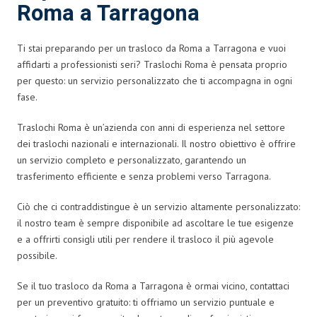
Roma a Tarragona
Ti stai preparando per un trasloco da Roma a Tarragona e vuoi
affidarti a professionisti seri? Traslochi Roma è pensata proprio
per questo: un servizio personalizzato che ti accompagna in ogni
fase.
Traslochi Roma è un’azienda con anni di esperienza nel settore
dei traslochi nazionali e internazionali. Il nostro obiettivo è offrire
un servizio completo e personalizzato, garantendo un
trasferimento efficiente e senza problemi verso Tarragona.
Ciò che ci contraddistingue è un servizio altamente personalizzato:
il nostro team è sempre disponibile ad ascoltare le tue esigenze
e a offrirti consigli utili per rendere il trasloco il più agevole
possibile.
Se il tuo trasloco da Roma a Tarragona è ormai vicino, contattaci
per un preventivo gratuito: ti offriamo un servizio puntuale e