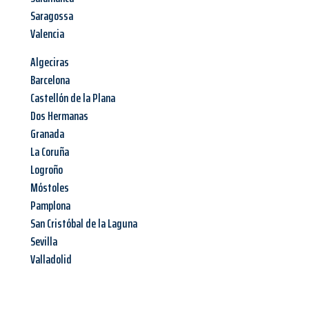
Saragossa
Valencia
Algeciras
Barcelona
Castellón de la Plana
Dos Hermanas
Granada
La Coruña
Logroño
Móstoles
Pamplona
San Cristóbal de la Laguna
Sevilla
Valladolid