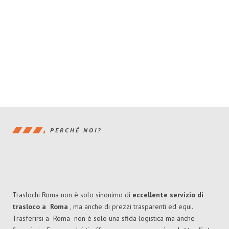
PERCHÉ NOI?
Traslochi Roma non è solo sinonimo di
eccellente
servizio di
trasloco
a
Roma
, ma anche di prezzi trasparenti ed equi.
Trasferirsi a
Roma
non è solo una sfida logistica ma anche