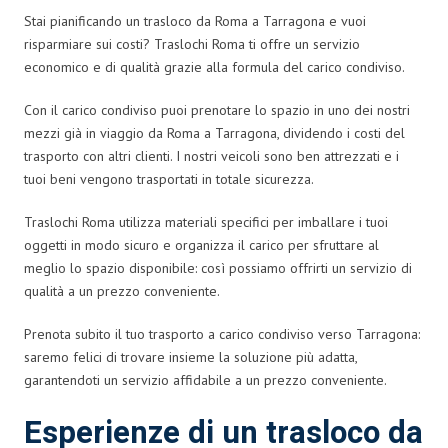
Stai pianificando un trasloco da Roma a Tarragona e vuoi
risparmiare sui costi? Traslochi Roma ti offre un servizio
economico e di qualità grazie alla formula del carico condiviso.
Con il carico condiviso puoi prenotare lo spazio in uno dei nostri
mezzi già in viaggio da Roma a Tarragona, dividendo i costi del
trasporto con altri clienti. I nostri veicoli sono ben attrezzati e i
tuoi beni vengono trasportati in totale sicurezza.
Traslochi Roma utilizza materiali specifici per imballare i tuoi
oggetti in modo sicuro e organizza il carico per sfruttare al
meglio lo spazio disponibile: così possiamo offrirti un servizio di
qualità a un prezzo conveniente.
Prenota subito il tuo trasporto a carico condiviso verso Tarragona:
saremo felici di trovare insieme la soluzione più adatta,
garantendoti un servizio affidabile a un prezzo conveniente.
Esperienze di un trasloco da