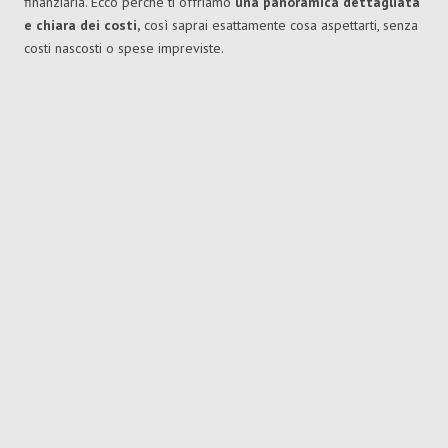
finanziaria. Ecco perché ti offriamo
una panoramica dettagliata
e chiara dei costi,
così saprai esattamente cosa aspettarti, senza
costi nascosti o spese impreviste.