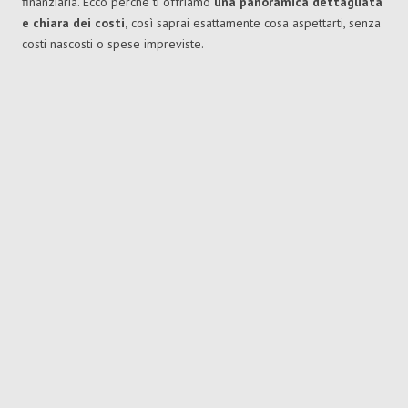
finanziaria. Ecco perché ti offriamo
una panoramica dettagliata
e chiara dei costi,
così saprai esattamente cosa aspettarti, senza
costi nascosti o spese impreviste.