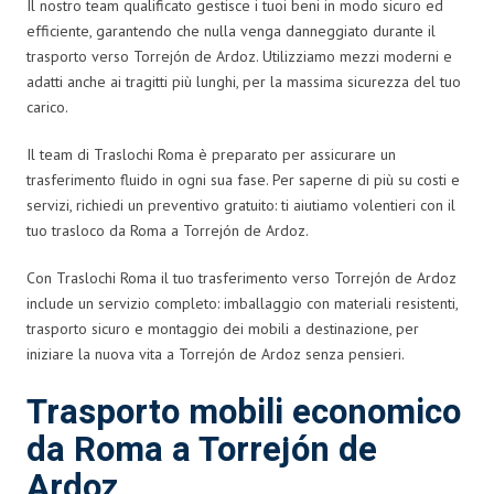
Il nostro team qualificato gestisce i tuoi beni in modo sicuro ed
efficiente, garantendo che nulla venga danneggiato durante il
trasporto verso Torrejón de Ardoz. Utilizziamo mezzi moderni e
adatti anche ai tragitti più lunghi, per la massima sicurezza del tuo
carico.
Il team di Traslochi Roma è preparato per assicurare un
trasferimento fluido in ogni sua fase. Per saperne di più su costi e
servizi, richiedi un preventivo gratuito: ti aiutiamo volentieri con il
tuo trasloco da Roma a Torrejón de Ardoz.
Con Traslochi Roma il tuo trasferimento verso Torrejón de Ardoz
include un servizio completo: imballaggio con materiali resistenti,
trasporto sicuro e montaggio dei mobili a destinazione, per
iniziare la nuova vita a Torrejón de Ardoz senza pensieri.
Trasporto mobili economico
da Roma a Torrejón de
Ardoz