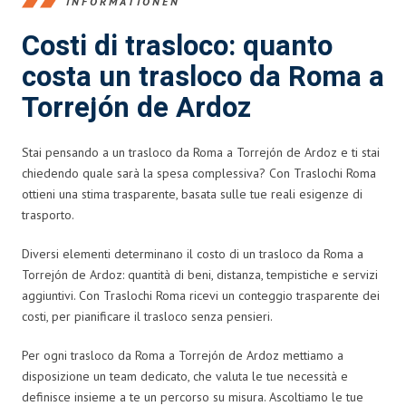
INFORMATIONEN
Costi di trasloco: quanto
costa un trasloco da Roma a
Torrejón de Ardoz
Stai pensando a un trasloco da Roma a Torrejón de Ardoz e ti stai
chiedendo quale sarà la spesa complessiva? Con Traslochi Roma
ottieni una stima trasparente, basata sulle tue reali esigenze di
trasporto.
Diversi elementi determinano il costo di un trasloco da Roma a
Torrejón de Ardoz: quantità di beni, distanza, tempistiche e servizi
aggiuntivi. Con Traslochi Roma ricevi un conteggio trasparente dei
costi, per pianificare il trasloco senza pensieri.
Per ogni trasloco da Roma a Torrejón de Ardoz mettiamo a
disposizione un team dedicato, che valuta le tue necessità e
definisce insieme a te un percorso su misura. Ascoltiamo le tue