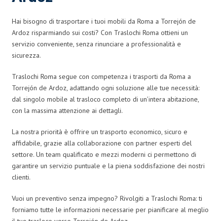
Hai bisogno di trasportare i tuoi mobili da Roma a Torrejón de
Ardoz risparmiando sui costi? Con Traslochi Roma ottieni un
servizio conveniente, senza rinunciare a professionalità e
sicurezza.
Traslochi Roma segue con competenza i trasporti da Roma a
Torrejón de Ardoz, adattando ogni soluzione alle tue necessità:
dal singolo mobile al trasloco completo di un’intera abitazione,
con la massima attenzione ai dettagli.
La nostra priorità è offrire un trasporto economico, sicuro e
affidabile, grazie alla collaborazione con partner esperti del
settore. Un team qualificato e mezzi moderni ci permettono di
garantire un servizio puntuale e la piena soddisfazione dei nostri
clienti.
Vuoi un preventivo senza impegno? Rivolgiti a Traslochi Roma: ti
forniamo tutte le informazioni necessarie per pianificare al meglio
il tuo trasloco verso Torrejón de Ardoz.