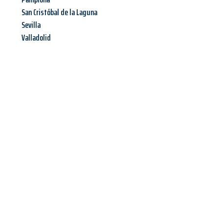
San Cristóbal de la Laguna
Sevilla
Valladolid
Richiedi ora e ricevi
un'
offerta
con il
miglior prezzo !
Inviateci adesso la vostra richiesta non vincolante e assicuratevi
la vostra
offerta di trasloco per le vostre esigenze a
Roma
al miglior prezzo! Approfitta dell’occasione per
un
trasloco senza stress
e con il massimo comfort: