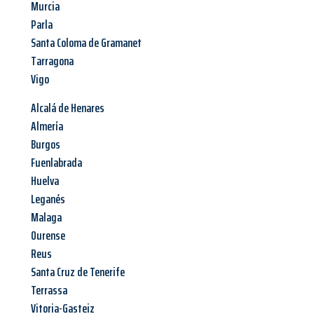
Murcia
Parla
Santa Coloma de Gramanet
Tarragona
Vigo
Alcalá de Henares
Almería
Burgos
Fuenlabrada
Huelva
Leganés
Malaga
Ourense
Reus
Santa Cruz de Tenerife
Terrassa
Vitoria-Gasteiz