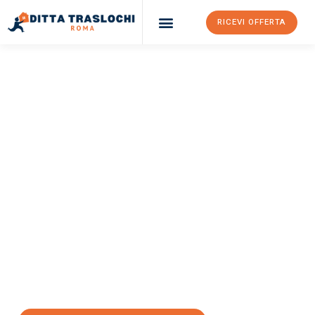
RICEVI OFFERTA
Ditta Traslochi Roma
Servizi Traslochi Roma
Costi e prezzi
TRASLOCHI ROMA
Traslochi Roma
Torrejón De Ardoz
Il tuo trasloco Roma Torrejón de Ardoz può essere così facile!
Sperimenta il nostro
servizio di prima classe
e assicurati i
migliori prezzi in Roma
.
Richiedo ora la tua offerta personalizzata e fai il primo
passo verso un trasloco senza stress a Torrejón de Ardoz