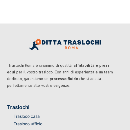
Traslochi Roma è sinonimo di qualità,
affidabilità e prezzi
equi
per il vostro trasloco. Con anni di esperienza e un team
dedicato, garantiamo un
processo fluido
che si adatta
perfettamente alle vostre esigenze.
Traslochi
Trasloco casa
Trasloco ufficio