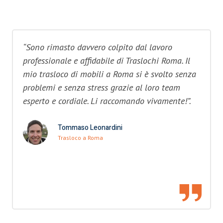
“Sono rimasto davvero colpito dal lavoro
professionale e affidabile di Traslochi Roma. Il
mio trasloco di mobili a Roma si è svolto senza
problemi e senza stress grazie al loro team
esperto e cordiale. Li raccomando vivamente!”.
Tommaso Leonardini
Trasloco a Roma