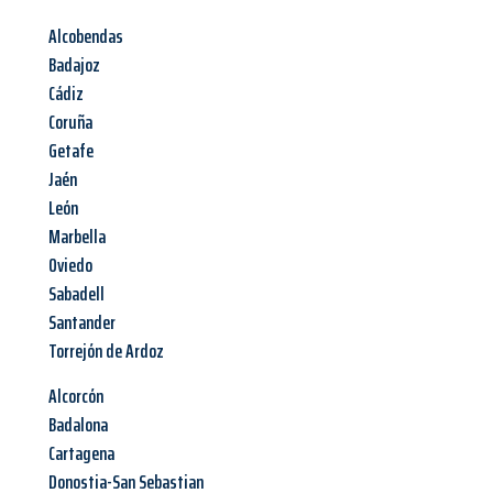
Alcobendas
Badajoz
Cádiz
Coruña
Getafe
Jaén
León
Marbella
Oviedo
Sabadell
Santander
Torrejón de Ardoz
Alcorcón
Badalona
Cartagena
Donostia-San Sebastian