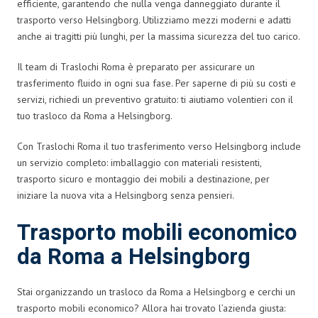
efficiente, garantendo che nulla venga danneggiato durante il
trasporto verso Helsingborg. Utilizziamo mezzi moderni e adatti
anche ai tragitti più lunghi, per la massima sicurezza del tuo carico.
Il team di Traslochi Roma è preparato per assicurare un
trasferimento fluido in ogni sua fase. Per saperne di più su costi e
servizi, richiedi un preventivo gratuito: ti aiutiamo volentieri con il
tuo trasloco da Roma a Helsingborg.
Con Traslochi Roma il tuo trasferimento verso Helsingborg include
un servizio completo: imballaggio con materiali resistenti,
trasporto sicuro e montaggio dei mobili a destinazione, per
iniziare la nuova vita a Helsingborg senza pensieri.
Trasporto mobili economico
da Roma a Helsingborg
Stai organizzando un trasloco da Roma a Helsingborg e cerchi un
trasporto mobili economico? Allora hai trovato l’azienda giusta: