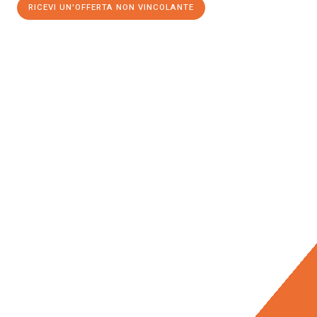
RICEVI UN'OFFERTA NON VINCOLANTE