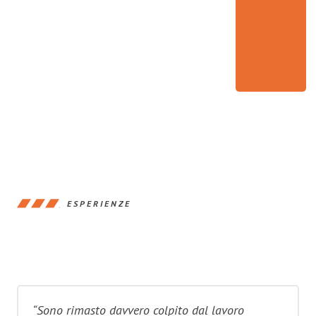
ESPERIENZE
“Sono rimasto davvero colpito dal lavoro