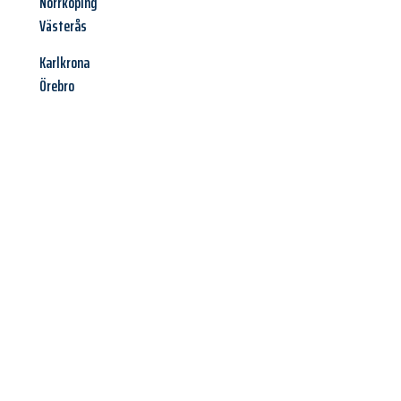
Norrköping
Västerås
Karlkrona
Örebro
Richiedi ora e ricevi
un'
offerta
con il
miglior prezzo !
Inviateci adesso la vostra richiesta non vincolante e assicuratevi
la vostra
offerta di trasloco per le vostre esigenze a
Roma
al miglior prezzo! Approfitta dell’occasione per
un
trasloco senza stress
e con il massimo comfort: