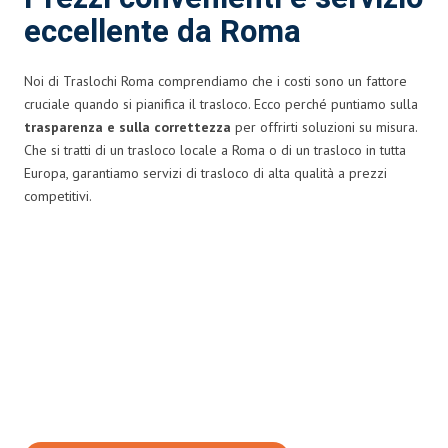
eccellente da Roma
Noi di Traslochi Roma comprendiamo che i costi sono un fattore
cruciale quando si pianifica il trasloco. Ecco perché puntiamo sulla
trasparenza e sulla correttezza
per offrirti soluzioni su misura.
Che si tratti di un trasloco locale a Roma o di un trasloco in tutta
Europa, garantiamo servizi di trasloco di alta qualità a prezzi
competitivi.