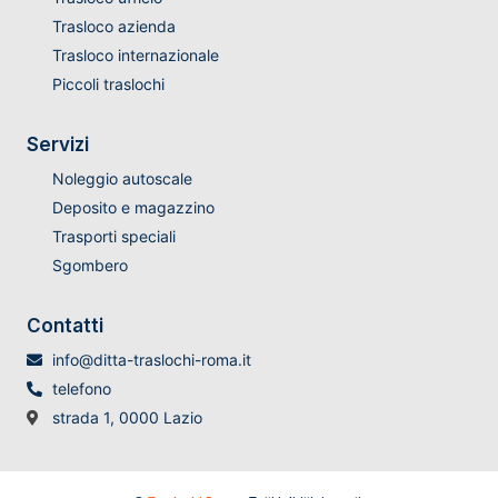
Trasloco azienda
Trasloco internazionale
Piccoli traslochi
Servizi
Noleggio autoscale
Deposito e magazzino
Trasporti speciali
Sgombero
Contatti
info@ditta-traslochi-roma.it
telefono
strada 1, 0000 Lazio