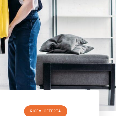
RICEVI OFFERTA