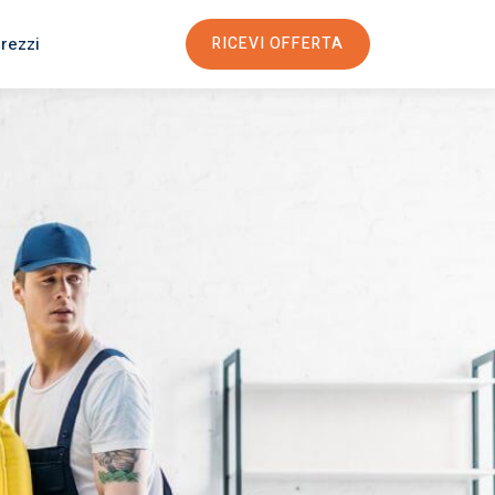
prezzi
RICEVI OFFERTA