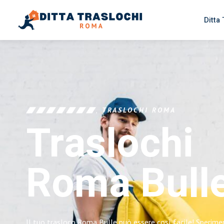
Ditta
TRASLOCHI ROMA
Traslochi
Roma
Bull
Il tuo trasloco Roma Bulle può essere così facile! Sperime