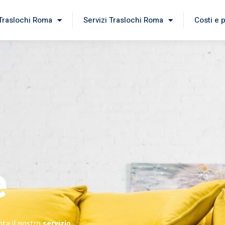
 Traslochi Roma
Servizi Traslochi Roma
Costi e 
e
nta il nostro
servizio