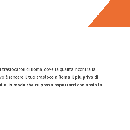
 traslocatori di Roma, dove la qualità incontra la
vo è rendere il tuo
trasloco a Roma il più privo di
ile, in modo che tu possa aspettarti con ansia la