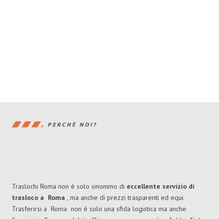
PERCHÉ NOI?
Traslochi Roma non è solo sinonimo di
eccellente
servizio di
trasloco
a
Roma
, ma anche di prezzi trasparenti ed equi.
Trasferirsi a
Roma
non è solo una sfida logistica ma anche