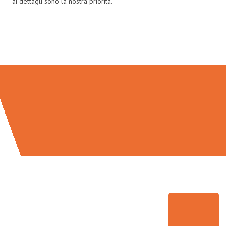
ai dettagli sono la nostra priorità.
Traslochi Roma in numeri: