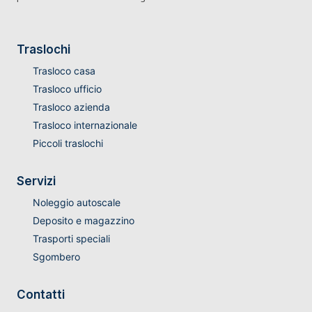
Traslochi
Trasloco casa
Trasloco ufficio
Trasloco azienda
Trasloco internazionale
Piccoli traslochi
Servizi
Noleggio autoscale
Deposito e magazzino
Trasporti speciali
Sgombero
Contatti