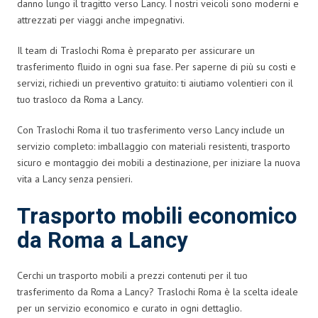
danno lungo il tragitto verso Lancy. I nostri veicoli sono moderni e
attrezzati per viaggi anche impegnativi.
Il team di Traslochi Roma è preparato per assicurare un
trasferimento fluido in ogni sua fase. Per saperne di più su costi e
servizi, richiedi un preventivo gratuito: ti aiutiamo volentieri con il
tuo trasloco da Roma a Lancy.
Con Traslochi Roma il tuo trasferimento verso Lancy include un
servizio completo: imballaggio con materiali resistenti, trasporto
sicuro e montaggio dei mobili a destinazione, per iniziare la nuova
vita a Lancy senza pensieri.
Trasporto mobili economico
da Roma a Lancy
Cerchi un trasporto mobili a prezzi contenuti per il tuo
trasferimento da Roma a Lancy? Traslochi Roma è la scelta ideale
per un servizio economico e curato in ogni dettaglio.