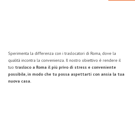
Sperimenta la differenza con i traslocatori di Roma, dove la
qualità incontra la convenienza. Il nostro obiettivo è rendere il
tuo
trasloco a Roma il più privo di stress e conveniente
possibile, in modo che tu possa aspettarti con ansia la tua
nuova casa.