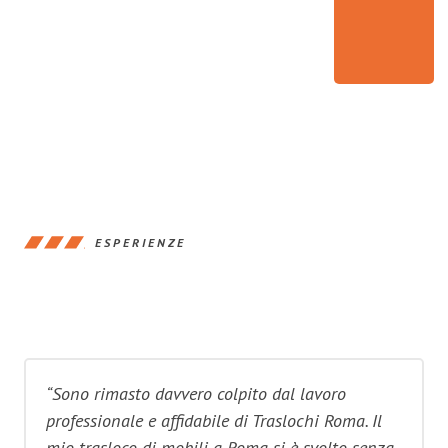
ESPERIENZE
“Sono rimasto davvero colpito dal lavoro
professionale e affidabile di Traslochi Roma. Il
mio trasloco di mobili a Roma si è svolto senza