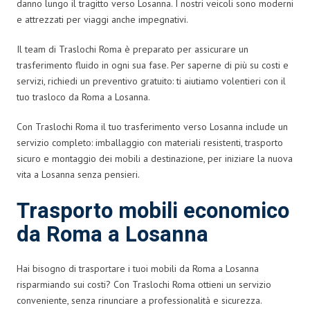
danno lungo il tragitto verso Losanna. I nostri veicoli sono moderni
e attrezzati per viaggi anche impegnativi.
Il team di Traslochi Roma è preparato per assicurare un
trasferimento fluido in ogni sua fase. Per saperne di più su costi e
servizi, richiedi un preventivo gratuito: ti aiutiamo volentieri con il
tuo trasloco da Roma a Losanna.
Con Traslochi Roma il tuo trasferimento verso Losanna include un
servizio completo: imballaggio con materiali resistenti, trasporto
sicuro e montaggio dei mobili a destinazione, per iniziare la nuova
vita a Losanna senza pensieri.
Trasporto mobili economico
da Roma a Losanna
Hai bisogno di trasportare i tuoi mobili da Roma a Losanna
risparmiando sui costi? Con Traslochi Roma ottieni un servizio
conveniente, senza rinunciare a professionalità e sicurezza.