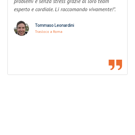
problemi e senza stress grazie al loro team
esperto e cordiale. Li raccomando vivamente!”.
Tommaso Leonardini
Trasloco a Roma