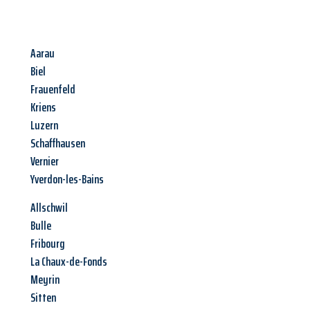
Aarau
Biel
Frauenfeld
Kriens
Luzern
Schaffhausen
Vernier
Yverdon-les-Bains
Allschwil
Bulle
Fribourg
La Chaux-de-Fonds
Meyrin
Sitten