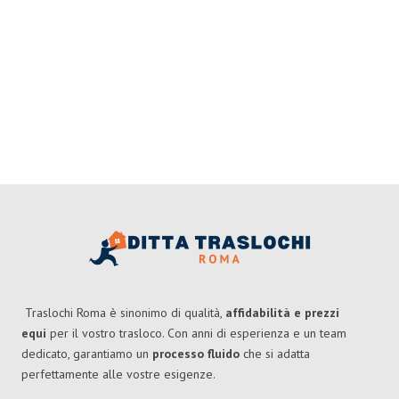
Traslochi Roma è sinonimo di qualità,
affidabilità e prezzi
equi
per il vostro trasloco. Con anni di esperienza e un team
dedicato, garantiamo un
processo fluido
che si adatta
perfettamente alle vostre esigenze.