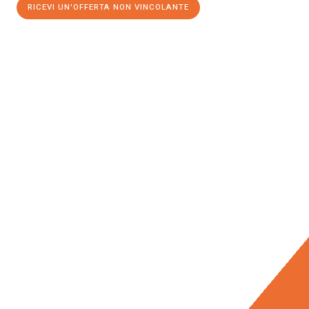
RICEVI UN'OFFERTA NON VINCOLANTE