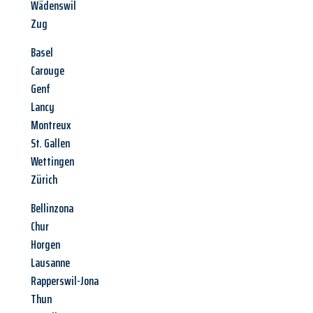
Wädenswil
Zug
Basel
Carouge
Genf
Lancy
Montreux
St. Gallen
Wettingen
Zürich
Bellinzona
Chur
Horgen
Lausanne
Rapperswil-Jona
Thun