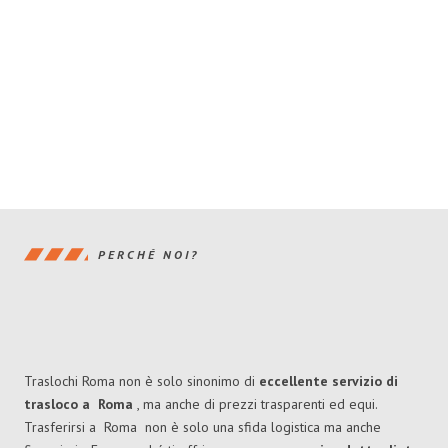
PERCHÉ NOI?
Traslochi Roma non è solo sinonimo di
eccellente
servizio di
trasloco
a
Roma
, ma anche di prezzi trasparenti ed equi.
Trasferirsi a
Roma
non è solo una sfida logistica ma anche