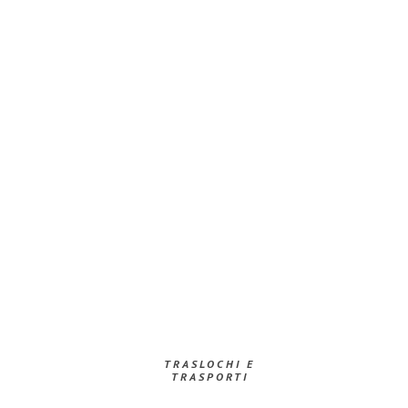
TRASLOCHI E
TRASPORTI​