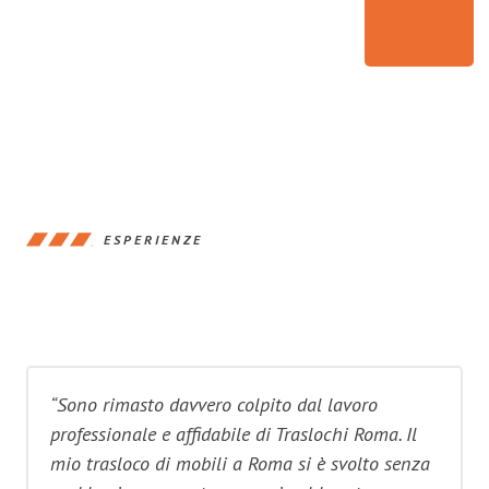
ESPERIENZE
“Sono rimasto davvero colpito dal lavoro
professionale e affidabile di Traslochi Roma. Il
mio trasloco di mobili a Roma si è svolto senza