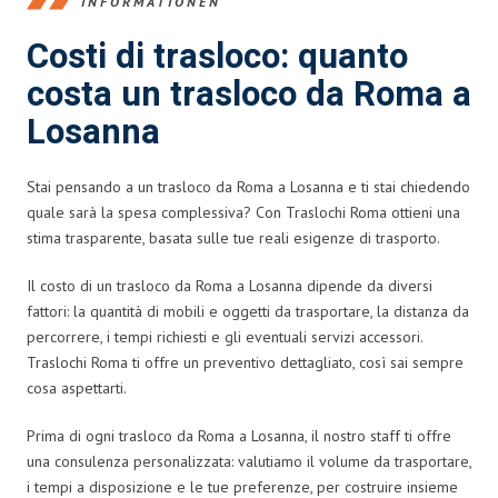
INFORMATIONEN
Costi di trasloco: quanto
costa un trasloco da Roma a
Losanna
Stai pensando a un trasloco da Roma a Losanna e ti stai chiedendo
quale sarà la spesa complessiva? Con Traslochi Roma ottieni una
stima trasparente, basata sulle tue reali esigenze di trasporto.
Il costo di un trasloco da Roma a Losanna dipende da diversi
fattori: la quantità di mobili e oggetti da trasportare, la distanza da
percorrere, i tempi richiesti e gli eventuali servizi accessori.
Traslochi Roma ti offre un preventivo dettagliato, così sai sempre
cosa aspettarti.
Prima di ogni trasloco da Roma a Losanna, il nostro staff ti offre
una consulenza personalizzata: valutiamo il volume da trasportare,
i tempi a disposizione e le tue preferenze, per costruire insieme