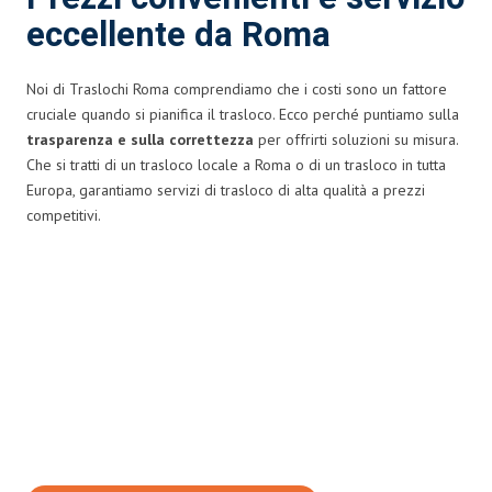
eccellente da Roma
Noi di Traslochi Roma comprendiamo che i costi sono un fattore
cruciale quando si pianifica il trasloco. Ecco perché puntiamo sulla
trasparenza e sulla correttezza
per offrirti soluzioni su misura.
Che si tratti di un trasloco locale a Roma o di un trasloco in tutta
Europa, garantiamo servizi di trasloco di alta qualità a prezzi
competitivi.