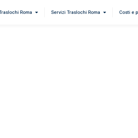
 Traslochi Roma
Servizi Traslochi Roma
Costi e 
ier
menta il nostro
servizio