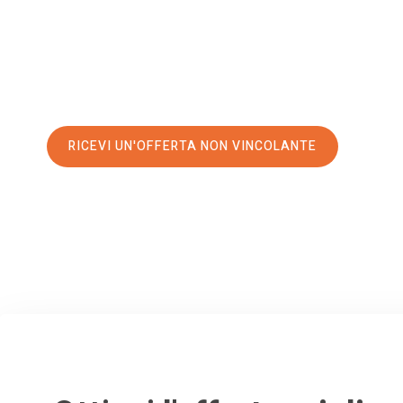
di prima classe
e assicurati i
migliori prezzi in Roma
.
Richiedo ora la tua offerta personalizzata e fai il pri
trasloco senza stress a Vernier
RICEVI UN'OFFERTA NON VINCOLANTE
100% non vincolante – Risposta garantita entro 15 minuti.