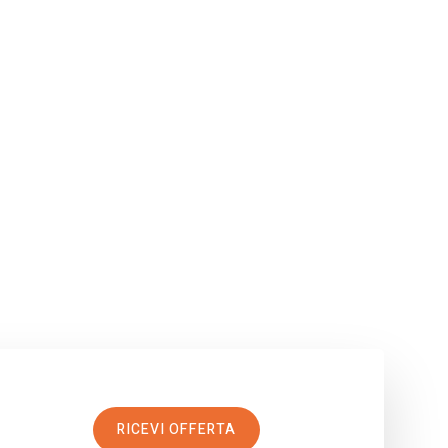
RICEVI OFFERTA