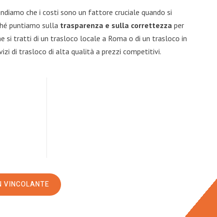
diamo che i costi sono un fattore cruciale quando si
rché puntiamo sulla
trasparenza e sulla correttezza
per
he si tratti di un trasloco locale a Roma o di un trasloco in
zi di trasloco di alta qualità a prezzi competitivi.
N VINCOLANTE