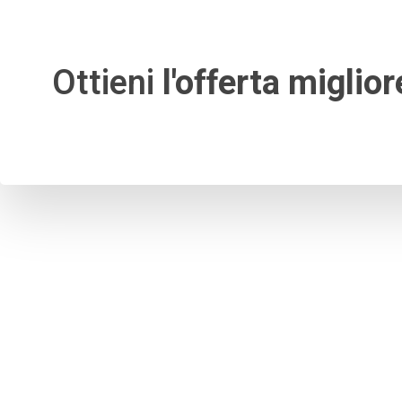
Ottieni
l'offerta miglior