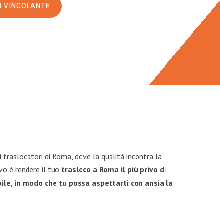
N VINCOLANTE
 traslocatori di Roma, dove la qualità incontra la
vo è rendere il tuo
trasloco a Roma il più privo di
ile, in modo che tu possa aspettarti con ansia la