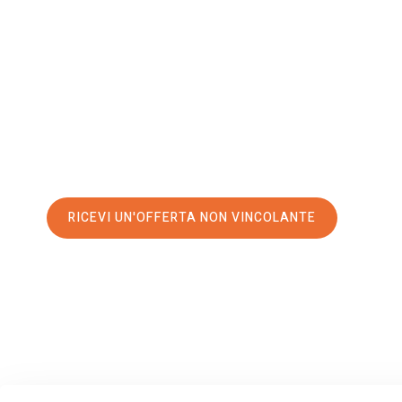
Wädenswil
Il tuo trasloco Roma Wädenswil può essere così facile! Sp
servizio di prima classe
e assicurati i
migliori prezzi in 
Richiedo ora la tua offerta personalizzata e fai il pri
trasloco senza stress a Wädenswil
RICEVI UN'OFFERTA NON VINCOLANTE
100% non vincolante – Risposta garantita entro 15 minuti.