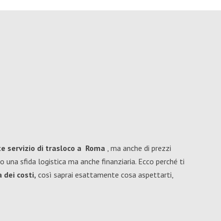
te
servizio di trasloco
a
Roma
, ma anche di prezzi
o una sfida logistica ma anche finanziaria. Ecco perché ti
 dei costi,
così saprai esattamente cosa aspettarti,