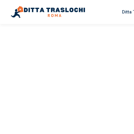
Ditta
TRASLOCHI ROMA
Traslochi
Roma