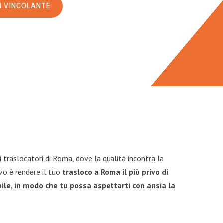
N VINCOLANTE
 traslocatori di Roma, dove la qualità incontra la
vo è rendere il tuo
trasloco a Roma il più privo di
ile, in modo che tu possa aspettarti con ansia la