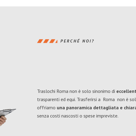
PERCHÉ NOI?
Traslochi Roma non è solo sinonimo di
eccellen
trasparenti ed equi. Trasferirsi a
Roma
non è sol
offriamo
una panoramica dettagliata e chiara
senza costi nascosti o spese impreviste.