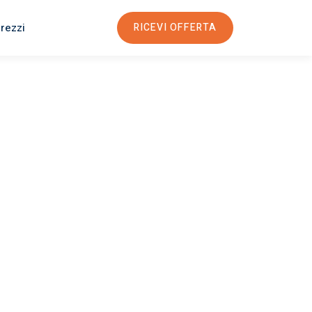
prezzi
RICEVI OFFERTA