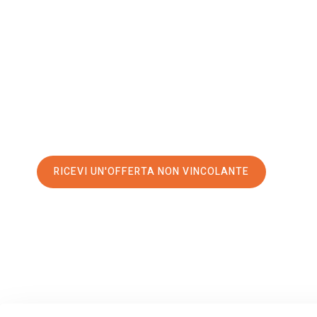
Wetzikon
Il tuo trasloco Roma Wetzikon può essere così facile! Sper
servizio di prima classe
e assicurati i
migliori prezzi in 
Richiedo ora la tua offerta personalizzata e fai il pri
trasloco senza stress a Wetzikon
RICEVI UN'OFFERTA NON VINCOLANTE
100% non vincolante – Risposta garantita entro 15 minuti.