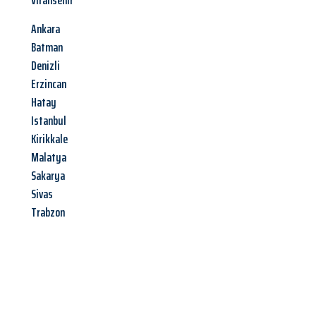
Viransehir
Ankara
Batman
Denizli
Erzincan
Hatay
Istanbul
Kirikkale
Malatya
Sakarya
Sivas
Trabzon