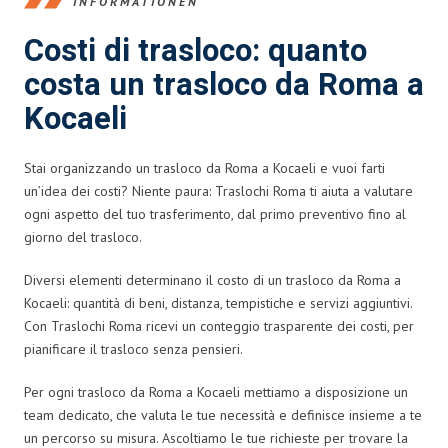
INFORMATIONEN
Costi di trasloco: quanto
costa un trasloco da Roma a
Kocaeli
Stai organizzando un trasloco da Roma a Kocaeli e vuoi farti
un’idea dei costi? Niente paura: Traslochi Roma ti aiuta a valutare
ogni aspetto del tuo trasferimento, dal primo preventivo fino al
giorno del trasloco.
Diversi elementi determinano il costo di un trasloco da Roma a
Kocaeli: quantità di beni, distanza, tempistiche e servizi aggiuntivi.
Con Traslochi Roma ricevi un conteggio trasparente dei costi, per
pianificare il trasloco senza pensieri.
Per ogni trasloco da Roma a Kocaeli mettiamo a disposizione un
team dedicato, che valuta le tue necessità e definisce insieme a te
un percorso su misura. Ascoltiamo le tue richieste per trovare la