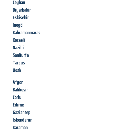
Ceyhan
Diyarbakir
Eskisehir
Inegöl
Kahramanmaras
Kocaeli
Nazilli
Sanliurfa
Tarsus
Usak
Afyon
Balikesir
Corlu
Edirne
Gaziantep
Iskenderun
Karaman