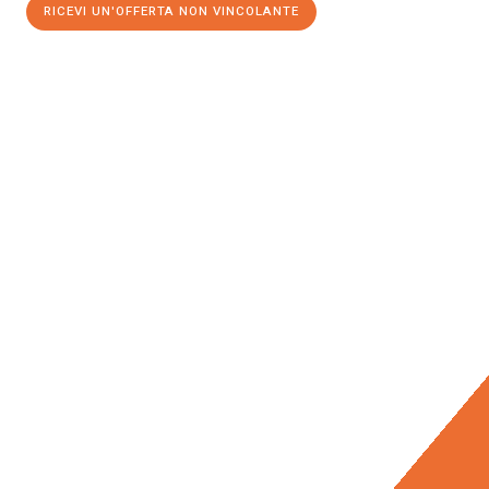
RICEVI UN'OFFERTA NON VINCOLANTE