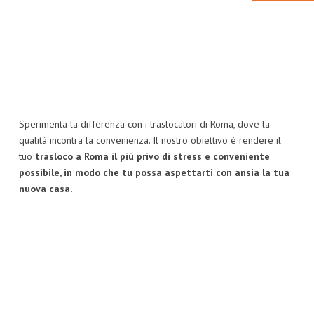
Sperimenta la differenza con i traslocatori di Roma, dove la
qualità incontra la convenienza. Il nostro obiettivo è rendere il
tuo
trasloco a Roma il più privo di stress e conveniente
possibile, in modo che tu possa aspettarti con ansia la tua
nuova casa.