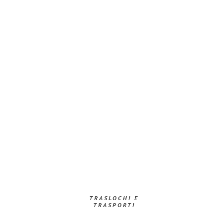
TRASLOCHI E
TRASPORTI​