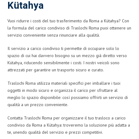
Kütahya
Vuoi ridurre i costi del tuo trasferimento da Roma a Kütahya? Con
la formula del carico condiviso di Traslochi Roma puoi ottenere un
servizio conveniente senza rinunciare alla qualità.
Il servizio a carico condiviso ti permette di occupare solo lo
spazio di cui hai davvero bisogno su un mezzo già diretto verso
Kütahya, riducendo sensibilmente i costi. I nostri veicoli sono
attrezzati per garantire un trasporto sicuro e curato.
Traslochi Roma utilizza materiali specifici per imballare i tuoi
oggetti in modo sicuro e organizza il carico per sfruttare al
meglio lo spazio disponibile: così possiamo offrirti un servizio di
qualità a un prezzo conveniente.
Contatta Traslochi Roma per organizzare il tuo trasloco a carico
condiviso da Roma a Kütahya: troveremo la soluzione più adatta a
te, unendo qualità del servizio e prezzi competitivi.