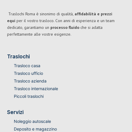
Traslochi Roma è sinonimo di qualità,
affidabilità e prezzi
equi
per il vostro trasloco. Con anni di esperienza e un team
dedicato, garantiamo un
processo fluido
che si adatta
perfettamente alle vostre esigenze.
Traslochi
Trasloco casa
Trasloco ufficio
Trasloco azienda
Trasloco internazionale
Piccoli traslochi
Servizi
Noleggio autoscale
Deposito e magazzino