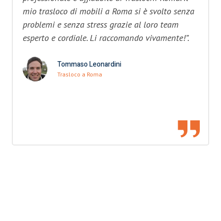
mio trasloco di mobili a Roma si è svolto senza
problemi e senza stress grazie al loro team
esperto e cordiale. Li raccomando vivamente!”.
Tommaso Leonardini
Trasloco a Roma