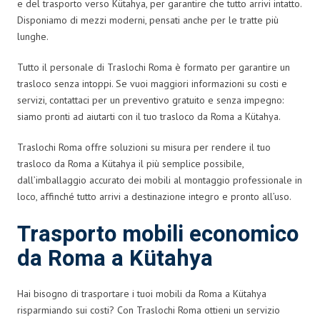
e del trasporto verso Kütahya, per garantire che tutto arrivi intatto.
Disponiamo di mezzi moderni, pensati anche per le tratte più
lunghe.
Tutto il personale di Traslochi Roma è formato per garantire un
trasloco senza intoppi. Se vuoi maggiori informazioni su costi e
servizi, contattaci per un preventivo gratuito e senza impegno:
siamo pronti ad aiutarti con il tuo trasloco da Roma a Kütahya.
Traslochi Roma offre soluzioni su misura per rendere il tuo
trasloco da Roma a Kütahya il più semplice possibile,
dall’imballaggio accurato dei mobili al montaggio professionale in
loco, affinché tutto arrivi a destinazione integro e pronto all’uso.
Trasporto mobili economico
da Roma a Kütahya
Hai bisogno di trasportare i tuoi mobili da Roma a Kütahya
risparmiando sui costi? Con Traslochi Roma ottieni un servizio