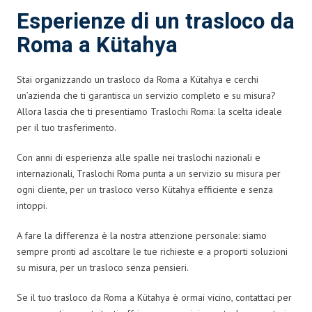
Esperienze di un trasloco da
Roma a Kütahya
Stai organizzando un trasloco da Roma a Kütahya e cerchi
un’azienda che ti garantisca un servizio completo e su misura?
Allora lascia che ti presentiamo Traslochi Roma: la scelta ideale
per il tuo trasferimento.
Con anni di esperienza alle spalle nei traslochi nazionali e
internazionali, Traslochi Roma punta a un servizio su misura per
ogni cliente, per un trasloco verso Kütahya efficiente e senza
intoppi.
A fare la differenza è la nostra attenzione personale: siamo
sempre pronti ad ascoltare le tue richieste e a proporti soluzioni
su misura, per un trasloco senza pensieri.
Se il tuo trasloco da Roma a Kütahya è ormai vicino, contattaci per