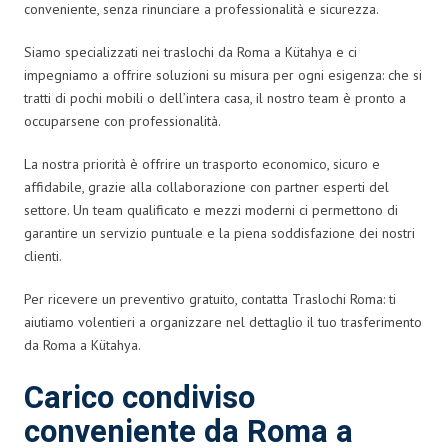
conveniente, senza rinunciare a professionalità e sicurezza.
Siamo specializzati nei traslochi da Roma a Kütahya e ci
impegniamo a offrire soluzioni su misura per ogni esigenza: che si
tratti di pochi mobili o dell’intera casa, il nostro team è pronto a
occuparsene con professionalità.
La nostra priorità è offrire un trasporto economico, sicuro e
affidabile, grazie alla collaborazione con partner esperti del
settore. Un team qualificato e mezzi moderni ci permettono di
garantire un servizio puntuale e la piena soddisfazione dei nostri
clienti.
Per ricevere un preventivo gratuito, contatta Traslochi Roma: ti
aiutiamo volentieri a organizzare nel dettaglio il tuo trasferimento
da Roma a Kütahya.
Carico condiviso
conveniente da Roma a