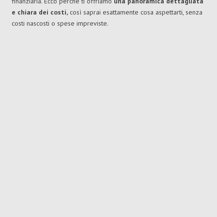
finanziaria. Ecco perché ti offriamo
una panoramica dettagliata
e chiara dei costi,
così saprai esattamente cosa aspettarti, senza
costi nascosti o spese impreviste.