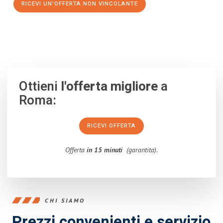
RICEVI UN'OFFERTA NON VINCOLANTE
100% non vincolante – Risposta garantita entro 15 minuti.
Ottieni
l'offerta migliore
a
Roma:
RICEVI OFFERTA
Offerta
in 15 minuti
(garantita).
CHI SIAMO
Prezzi convenienti e servizio