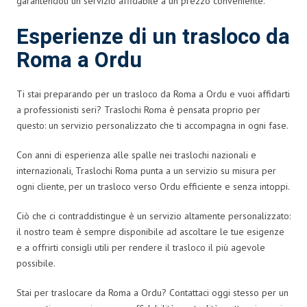
garantendoti un servizio affidabile a un prezzo conveniente.
Esperienze di un trasloco da
Roma a Ordu
Ti stai preparando per un trasloco da Roma a Ordu e vuoi affidarti
a professionisti seri? Traslochi Roma è pensata proprio per
questo: un servizio personalizzato che ti accompagna in ogni fase.
Con anni di esperienza alle spalle nei traslochi nazionali e
internazionali, Traslochi Roma punta a un servizio su misura per
ogni cliente, per un trasloco verso Ordu efficiente e senza intoppi.
Ciò che ci contraddistingue è un servizio altamente personalizzato:
il nostro team è sempre disponibile ad ascoltare le tue esigenze
e a offrirti consigli utili per rendere il trasloco il più agevole
possibile.
Stai per traslocare da Roma a Ordu? Contattaci oggi stesso per un