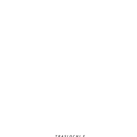
TRASLOCHI E