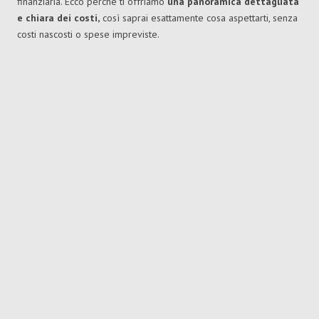
finanziaria. Ecco perché ti offriamo
una panoramica dettagliata
e chiara dei costi,
così saprai esattamente cosa aspettarti, senza
costi nascosti o spese impreviste.