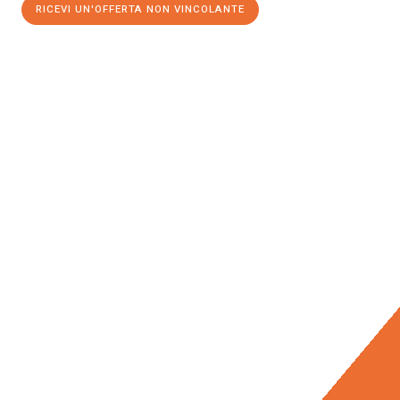
RICEVI UN'OFFERTA NON VINCOLANTE