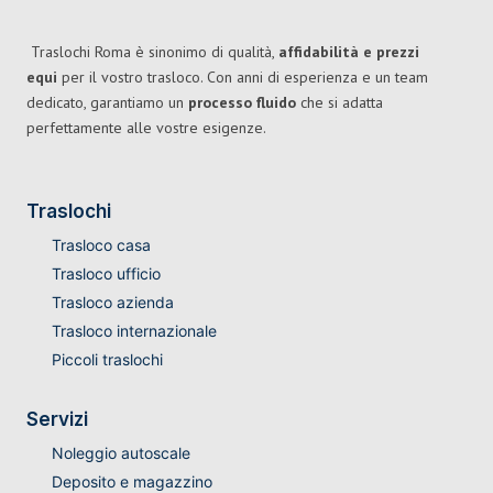
Traslochi Roma è sinonimo di qualità,
affidabilità e prezzi
equi
per il vostro trasloco. Con anni di esperienza e un team
dedicato, garantiamo un
processo fluido
che si adatta
perfettamente alle vostre esigenze.
Traslochi
Trasloco casa
Trasloco ufficio
Trasloco azienda
Trasloco internazionale
Piccoli traslochi
Servizi
Noleggio autoscale
Deposito e magazzino