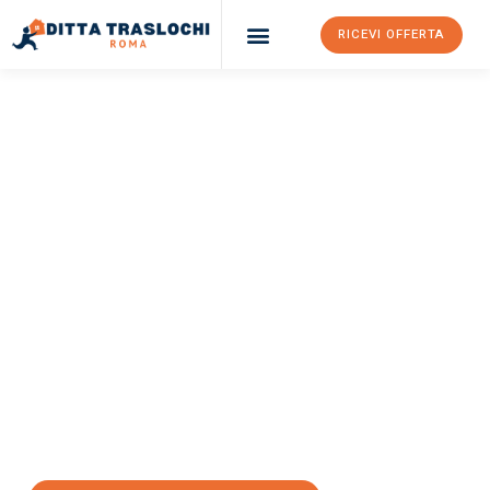
RICEVI OFFERTA
Ditta Traslochi Roma
Servizi Traslochi Roma
Costi e prezzi
TRASLOCHI ROMA
Traslochi Roma
Ordu
Il tuo trasloco Roma Ordu può essere così facile! Sperimenta il
nostro
servizio di prima classe
e assicurati i
migliori prezzi in
Roma
.
Richiedo ora la tua offerta personalizzata e fai il primo
passo verso un trasloco senza stress a Ordu