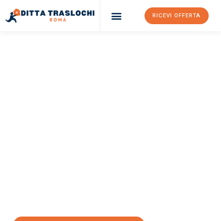
RICEVI OFFERTA
Ditta Traslochi Roma
Servizi Traslochi Roma
Costi e prezzi
TRASLOCHI ROMA
Traslochi Roma
Samsun
Il tuo trasloco Roma Samsun può essere così facile! Sperimenta
il nostro
servizio di prima classe
e assicurati i
migliori prezzi in
Roma
.
Richiedo ora la tua offerta personalizzata e fai il primo
passo verso un trasloco senza stress a Samsun