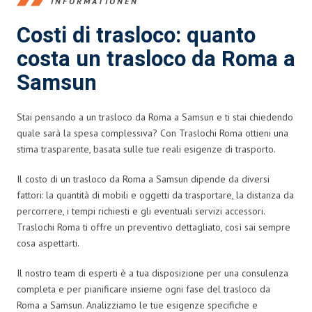
INFORMATIONEN
Costi di trasloco: quanto
costa un trasloco da Roma a
Samsun
Stai pensando a un trasloco da Roma a Samsun e ti stai chiedendo
quale sarà la spesa complessiva? Con Traslochi Roma ottieni una
stima trasparente, basata sulle tue reali esigenze di trasporto.
Il costo di un trasloco da Roma a Samsun dipende da diversi
fattori: la quantità di mobili e oggetti da trasportare, la distanza da
percorrere, i tempi richiesti e gli eventuali servizi accessori.
Traslochi Roma ti offre un preventivo dettagliato, così sai sempre
cosa aspettarti.
Il nostro team di esperti è a tua disposizione per una consulenza
completa e per pianificare insieme ogni fase del trasloco da
Roma a Samsun. Analizziamo le tue esigenze specifiche e