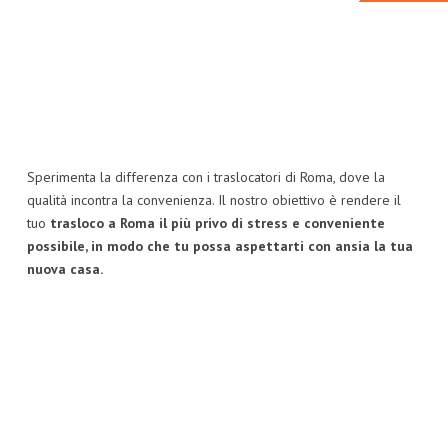
Sperimenta la differenza con i traslocatori di Roma, dove la
qualità incontra la convenienza. Il nostro obiettivo è rendere il
tuo
trasloco a Roma il più privo di stress e conveniente
possibile, in modo che tu possa aspettarti con ansia la tua
nuova casa.