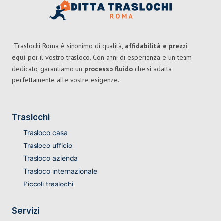
Traslochi Roma è sinonimo di qualità,
affidabilità e prezzi
equi
per il vostro trasloco. Con anni di esperienza e un team
dedicato, garantiamo un
processo fluido
che si adatta
perfettamente alle vostre esigenze.
Traslochi
Trasloco casa
Trasloco ufficio
Trasloco azienda
Trasloco internazionale
Piccoli traslochi
Servizi