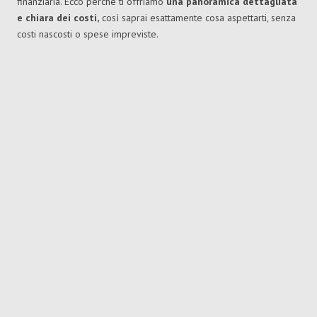
finanziaria. Ecco perché ti offriamo
una panoramica dettagliata
e chiara dei costi,
così saprai esattamente cosa aspettarti, senza
costi nascosti o spese impreviste.