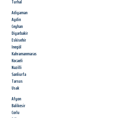
Turhal
Adiyaman
Aydin
Ceyhan
Diyarbakir
Eskisehir
Inegöl
Kahramanmaras
Kocaeli
Nazilli
Sanliurfa
Tarsus
Usak
Afyon
Balikesir
Corlu