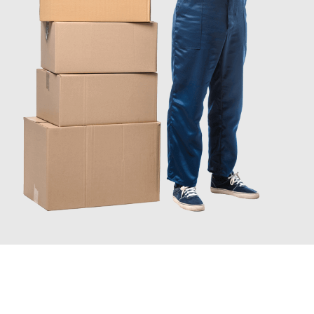
INFORMATI ORA