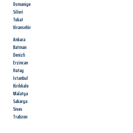
Osmaniye
Silivri
Tokat
Viransehir
Ankara
Batman
Denizli
Erzincan
Hatay
Istanbul
Kirikkale
Malatya
Sakarya
Sivas
Trabzon