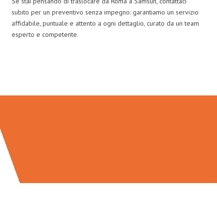
Se stai pensando di traslocare da Roma a Samsun, contattaci
subito per un preventivo senza impegno: garantiamo un servizio
affidabile, puntuale e attento a ogni dettaglio, curato da un team
esperto e competente.
Traslochi Roma in numeri: