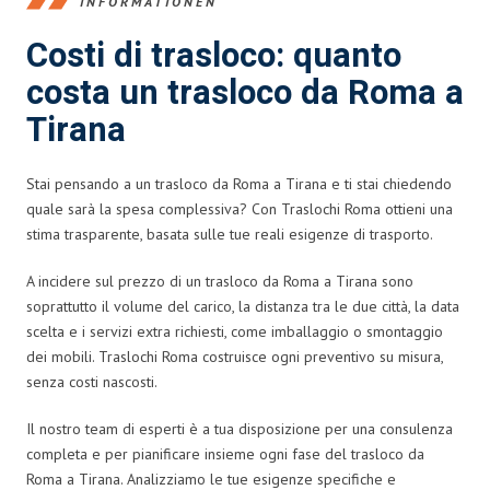
INFORMATIONEN
Costi di trasloco: quanto
costa un trasloco da Roma a
Tirana
Stai pensando a un trasloco da Roma a Tirana e ti stai chiedendo
quale sarà la spesa complessiva? Con Traslochi Roma ottieni una
stima trasparente, basata sulle tue reali esigenze di trasporto.
A incidere sul prezzo di un trasloco da Roma a Tirana sono
soprattutto il volume del carico, la distanza tra le due città, la data
scelta e i servizi extra richiesti, come imballaggio o smontaggio
dei mobili. Traslochi Roma costruisce ogni preventivo su misura,
senza costi nascosti.
Il nostro team di esperti è a tua disposizione per una consulenza
completa e per pianificare insieme ogni fase del trasloco da
Roma a Tirana. Analizziamo le tue esigenze specifiche e