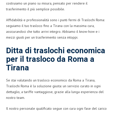
costruiamo un piano su misura, pensato per rendere il
trasferimento il più semplice possibile.
Affidabilità e professionalità sono i punti fermi di Traslochi Roma:
seguiamo il tuo trasloco fino a Tirana con la massima cura,
assicurandoci che tutto arrivi integro. Abbiamo il know-how e i
mezzi giusti per un trasferimento senza intoppi.
Ditta di traslochi economica
per il trasloco da Roma a
Tirana
Se stai valutando un trasloco economico da Roma a Tirana,
Traslochi Roma è la soluzione giusta: un servizio curato in ogni
dettaglio, a tariffe vantaggiose, grazie alla lunga esperienza del
nostro team.
Il nostro personale qualificato segue con cura ogni fase del carico