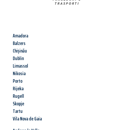
TRASPORTI​
Amadora
Balzers
Chișinău
Dublin
Limassol
Nikosia
Porto
Rijeka
Rugell
Skopje
Tartu
Vila Nova de Gaia