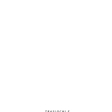
TRASLOCHI E