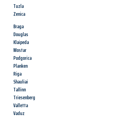
Tuzla
Zenica
Braga
Douglas
Klaipeda
Mostar
Podgorica
Planken
Riga
Shauliai
Tallinn
Triesenberg
Valletta
Vaduz