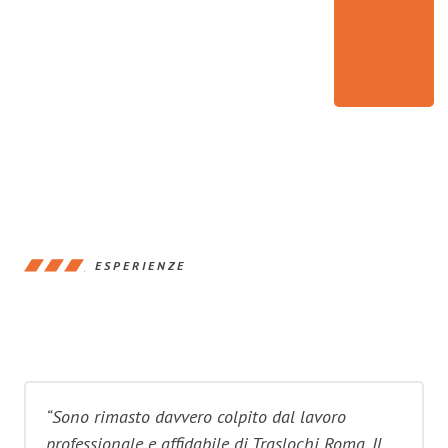
ESPERIENZE
“Sono rimasto davvero colpito dal lavoro
professionale e affidabile di Traslochi Roma. Il