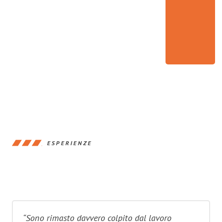
ESPERIENZE
“Sono rimasto davvero colpito dal lavoro