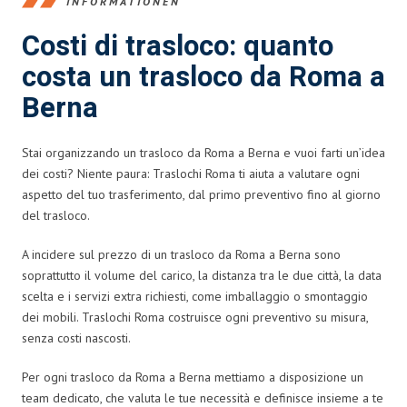
INFORMATIONEN
Costi di trasloco: quanto
costa un trasloco da Roma a
Berna
Stai organizzando un trasloco da Roma a Berna e vuoi farti un’idea
dei costi? Niente paura: Traslochi Roma ti aiuta a valutare ogni
aspetto del tuo trasferimento, dal primo preventivo fino al giorno
del trasloco.
A incidere sul prezzo di un trasloco da Roma a Berna sono
soprattutto il volume del carico, la distanza tra le due città, la data
scelta e i servizi extra richiesti, come imballaggio o smontaggio
dei mobili. Traslochi Roma costruisce ogni preventivo su misura,
senza costi nascosti.
Per ogni trasloco da Roma a Berna mettiamo a disposizione un
team dedicato, che valuta le tue necessità e definisce insieme a te