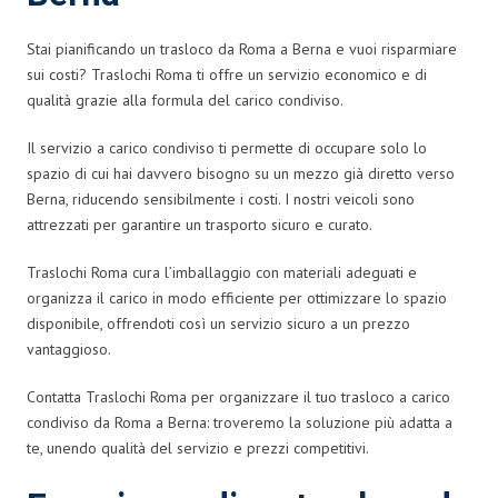
Stai pianificando un trasloco da Roma a Berna e vuoi risparmiare
sui costi? Traslochi Roma ti offre un servizio economico e di
qualità grazie alla formula del carico condiviso.
Il servizio a carico condiviso ti permette di occupare solo lo
spazio di cui hai davvero bisogno su un mezzo già diretto verso
Berna, riducendo sensibilmente i costi. I nostri veicoli sono
attrezzati per garantire un trasporto sicuro e curato.
Traslochi Roma cura l’imballaggio con materiali adeguati e
organizza il carico in modo efficiente per ottimizzare lo spazio
disponibile, offrendoti così un servizio sicuro a un prezzo
vantaggioso.
Contatta Traslochi Roma per organizzare il tuo trasloco a carico
condiviso da Roma a Berna: troveremo la soluzione più adatta a
te, unendo qualità del servizio e prezzi competitivi.