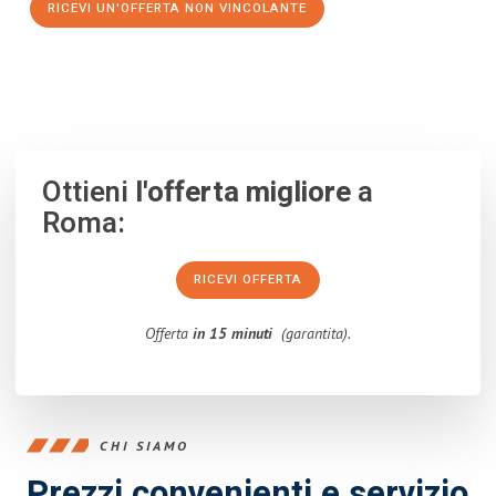
RICEVI UN'OFFERTA NON VINCOLANTE
100% non vincolante – Risposta garantita entro 15 minuti.
Ottieni
l'offerta migliore
a
Roma:
RICEVI OFFERTA
Offerta
in 15 minuti
(garantita).
CHI SIAMO
Prezzi convenienti e servizio