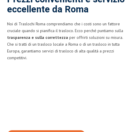
eccellente da Roma
Noi di Traslochi Roma comprendiamo che i costi sono un fattore
cruciale quando si pianifica il trasloco. Ecco perché puntiamo sulla
trasparenza e sulla correttezza
per offrirti soluzioni su misura.
Che si tratti di un trasloco locale a Roma o di un trasloco in tutta
Europa, garantiamo servizi di trasloco di alta qualità a prezzi
competitivi.