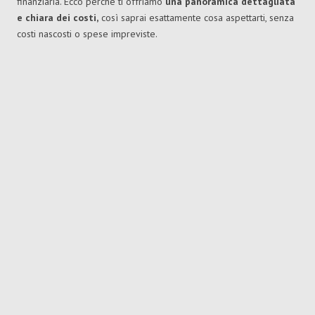
finanziaria. Ecco perché ti offriamo
una panoramica dettagliata
e chiara dei costi,
così saprai esattamente cosa aspettarti, senza
costi nascosti o spese impreviste.