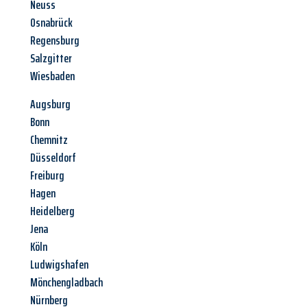
Neuss
Osnabrück
Regensburg
Salzgitter
Wiesbaden
Augsburg
Bonn
Chemnitz
Düsseldorf
Freiburg
Hagen
Heidelberg
Jena
Köln
Ludwigshafen
Mönchengladbach
Nürnberg