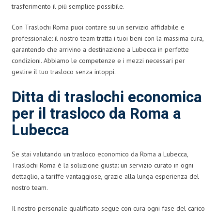
trasferimento il più semplice possibile.
Con Traslochi Roma puoi contare su un servizio affidabile e
professionale: il nostro team tratta i tuoi beni con la massima cura,
garantendo che arrivino a destinazione a Lubecca in perfette
condizioni. Abbiamo le competenze e i mezzi necessari per
gestire il tuo trasloco senza intoppi.
Ditta di traslochi economica
per il trasloco da Roma a
Lubecca
Se stai valutando un trasloco economico da Roma a Lubecca,
Traslochi Roma è la soluzione giusta: un servizio curato in ogni
dettaglio, a tariffe vantaggiose, grazie alla lunga esperienza del
nostro team.
Il nostro personale qualificato segue con cura ogni fase del carico