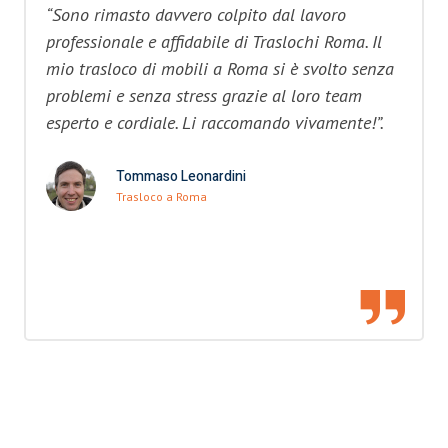
“Sono rimasto davvero colpito dal lavoro
professionale e affidabile di Traslochi Roma. Il
mio trasloco di mobili a Roma si è svolto senza
problemi e senza stress grazie al loro team
esperto e cordiale. Li raccomando vivamente!”.
Tommaso Leonardini
Trasloco a Roma