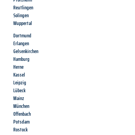
Reutlingen
Solingen
Wuppertal
Dortmund
Erlangen
Gelsenkirchen
Hamburg
Herne
Kassel
Leipzig
Lübeck
Mainz
München
Offenbach
Potsdam
Rostock